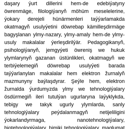
daşary ýurt dillerini hem-de edebiýatyny
öwrenmäge, filologiýanyň möhüm meselelerine,
ýokary derejeli hünärmenleri taýýarlamakda
okatmagyň usulyýetini döwrebap kämilleşdirmäge
bagyşlanan ylmy-nazary, ylmy-amaly hem-de ylmy-
usuly makalalar ýerleşdirilýär. Pedagogikanyň,
psihologiýanyň, jemgyýeti öwreniş we hukuk
ylymlarynyň gazanan üstünlikleri, okatmagyň we
terbiýelemegiň döwrebap usulyýeti barada
taýýarlanylan makalalar hem elektron žurnalyň
mazmunyny baýlaşdyrar. Şeýle hem, elektron
žurnalda ýurdumyzda ylmy we tehnologiýalary
ösdürmegiň ileri tutulýan ugurlaryna laýyklykda,
tebigy we takyk ugurly ylymlarda, sanly
tehnologiýalary peýdalanmagyň netijeliligini
ýokarlandyrmaga, nanotehnologiýalary,
biotehnologiýalary, himiki tehnologiýalary, maglumat