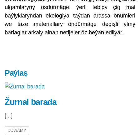
ulgamlaryny ösdürmäge, ýerli tebigy çig mal
baýlyklaryndan ekologiýa taýdan arassa önümleri
we täze materiallary öndürmäge degişli ylmy
barlaglar arkaly alnan netijeler öz beýan edilýär.
Paýlaş
Žurnal barada
[...]
DOWAMY