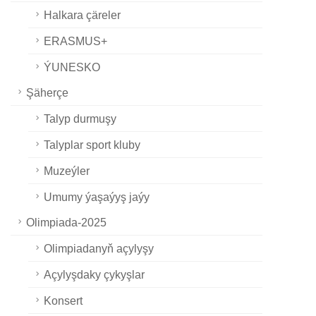
Halkara çäreler
ERASMUS+
ÝUNESKO
Şäherçe
Talyp durmuşy
Talyplar sport kluby
Muzeýler
Umumy ýaşaýyş jaýy
Olimpiada-2025
Olimpiadanyň açylyşy
Açylyşdaky çykyşlar
Konsert