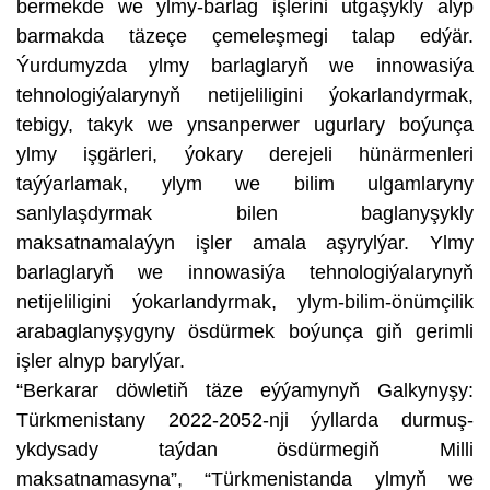
bermekde we ylmy-barlag işlerini utgaşykly alyp
barmakda täzeçe çemeleşmegi talap edýär.
Ýurdumyzda ylmy barlaglaryň we innowasiýa
tehnologiýalarynyň netijeliligini ýokarlandyrmak,
tebigy, takyk we ynsanperwer ugurlary boýunça
ylmy işgärleri, ýokary derejeli hünärmenleri
taýýarlamak, ylym we bilim ulgamlaryny
sanlylaşdyrmak bilen baglanyşykly
maksatnamalaýyn işler amala aşyrylýar. Ylmy
barlaglaryň we innowasiýa tehnologiýalarynyň
netijeliligini ýokarlandyrmak, ylym-bilim-önümçilik
arabaglanyşygyny ösdürmek boýunça giň gerimli
işler alnyp barylýar.
“Berkarar döwletiň täze eýýamynyň Galkynyşy:
Türkmenistany 2022-2052-nji ýyllarda durmuş-
ykdysady taýdan ösdürmegiň Milli
maksatnamasyna”, “Türkmenistanda ylmyň we