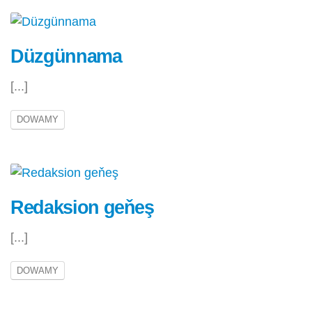
Düzgünnama
[...]
DOWAMY
Redaksion geňeş
[...]
DOWAMY