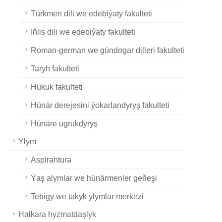
Türkmen dili we edebiýaty fakulteti
Iňlis dili we edebiýaty fakulteti
Roman-german we gündogar dilleri fakulteti
Taryh fakulteti
Hukuk fakulteti
Hünär derejesini ýokarlandyryş fakulteti
Hünäre ugrukdyryş
Ylym
Aspirantura
Ýaş alymlar we hünärmenler geňeşi
Tebigy we takyk ylymlar merkezi
Halkara hyzmatdaşlyk