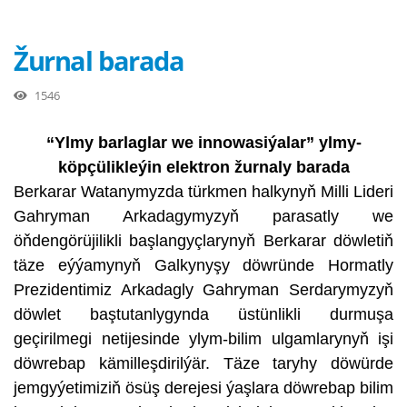
Žurnal barada
1546
“Ylmy barlaglar we innowasiýalar” ylmy-
köpçülikleýin elektron žurnaly barada
Berkarar Watanymyzda türkmen halkynyň Milli Lideri
Gahryman Arkadagymyzyň parasatly we
öňdengörüjilikli başlangyçlarynyň Berkarar döwletiň
täze eýýamynyň Galkynyşy döwründe Hormatly
Prezidentimiz Arkadagly Gahryman Serdarymyzyň
döwlet baştutanlygynda üstünlikli durmuşa
geçirilmegi netijesinde ylym-bilim ulgamlarynyň işi
döwrebap kämilleşdirilýär. Täze taryhy döwürde
jemgyýetimiziň ösüş derejesi ýaşlara döwrebap bilim