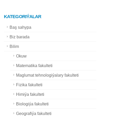
KATEGORIÝALAR
Baş sahypa
Biz barada
Bilim
Okuw
Matematika fakulteti
Maglumat tehnologiýalary fakulteti
Fizika fakulteti
Himiýa fakulteti
Biologiýa fakulteti
Geografiýa fakulteti