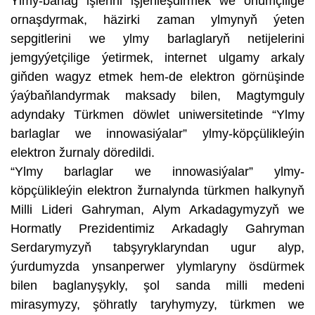
Ylmy-barlag işlerini işjeňleşdirmek we önümçilige
ornaşdyrmak, häzirki zaman ylmynyň ýeten
sepgitlerini we ylmy barlaglaryň netijelerini
jemgyýetçilige ýetirmek, internet ulgamy arkaly
giňden wagyz etmek hem-de elektron görnüşinde
ýaýbaňlandyrmak maksady bilen, Magtymguly
adyndaky Türkmen döwlet uniwersitetinde “Ylmy
barlaglar we innowasiýalar” ylmy-köpçülikleýin
elektron žurnaly döredildi.
“Ylmy barlaglar we innowasiýalar” ylmy-
köpçülikleýin elektron žurnalynda türkmen halkynyň
Milli Lideri Gahryman, Alym Arkadagymyzyň we
Hormatly Prezidentimiz Arkadagly Gahryman
Serdarymyzyň tabşyryklaryndan ugur alyp,
ýurdumyzda ynsanperwer ylymlaryny ösdürmek
bilen baglanyşykly, şol sanda milli medeni
mirasymyzy, şöhratly taryhymyzy, türkmen we