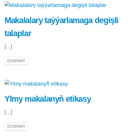
Makalalary taýýarlamaga degişli
talaplar
[...]
DOWAMY
Ylmy makalanyň etikasy
[...]
DOWAMY