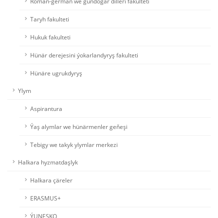
Roman-german we gündogar dilleri fakulteti
Taryh fakulteti
Hukuk fakulteti
Hünär derejesini ýokarlandyryş fakulteti
Hünäre ugrukdyryş
Ylym
Aspirantura
Ýaş alymlar we hünärmenler geňeşi
Tebigy we takyk ylymlar merkezi
Halkara hyzmatdaşlyk
Halkara çäreler
ERASMUS+
ÝUNESKO