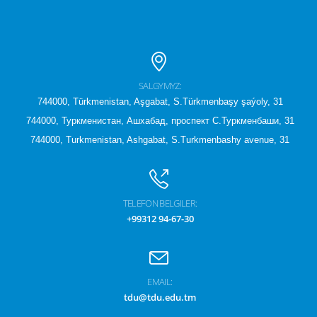
SALGYMYZ:
744000, Türkmenistan, Aşgabat, S.Türkmenbaşy şaýoly, 31
744000, Туркменистан, Ашхабад, проспект С.Туркменбаши, 31
744000, Turkmenistan, Ashgabat, S.Turkmenbashy avenue, 31
TELEFON BELGILER:
+99312 94-67-30
EMAIL:
tdu@tdu.edu.tm