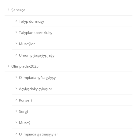
Şäherçe
Talyp durmuşy
Talyplar sport kluby
Muzeýler
Umumy ýaşaýyş jaýy
Olimpiada-2025
Olimpiadanyň açylyşy
Açylyşdaky çykyşlar
Konsert
Sergi
Muzeý
Olimpiada gatnaşyjylar