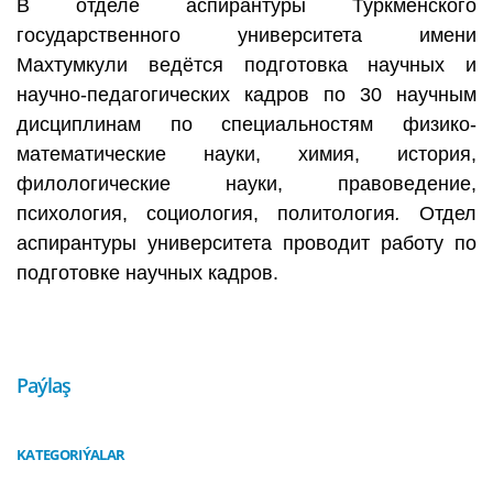
В отделе аспирантуры Туркменского
государственного университета имени
Махтумкули ведётся подготовка научных и
научно-педагогических кадров по 30 научным
дисциплинам по специальностям физико-
математические науки, химия, история,
филологические науки, правоведение,
психология, социология, политология
.
Отдел
аспирантуры университета проводит работу по
подготовке научных кадров.
Paýlaş
KATEGORIÝALAR