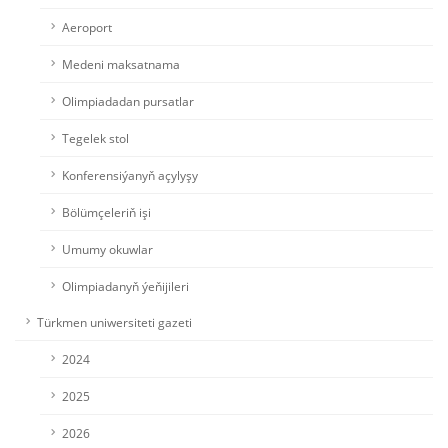
Aeroport
Medeni maksatnama
Olimpiadadan pursatlar
Tegelek stol
Konferensiýanyň açylyşy
Bölümçeleriň işi
Umumy okuwlar
Olimpiadanyň ýeňijileri
Türkmen uniwersiteti gazeti
2024
2025
2026