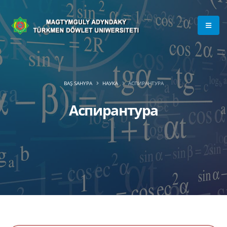
BAŞ SAHYPA
НАУКА
АСПИРАНТУРА
Аспирантура