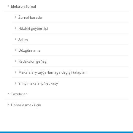
Elektron žurnal
Žurnal barada
Häzirki goýberilişi
Arhiw
Düzgünnama
Redaksion geňeş
Makalalary taýýarlamaga degişli talaplar
Ylmy makalanyň etikasy
Täzelikler
Habarlaşmak üçin