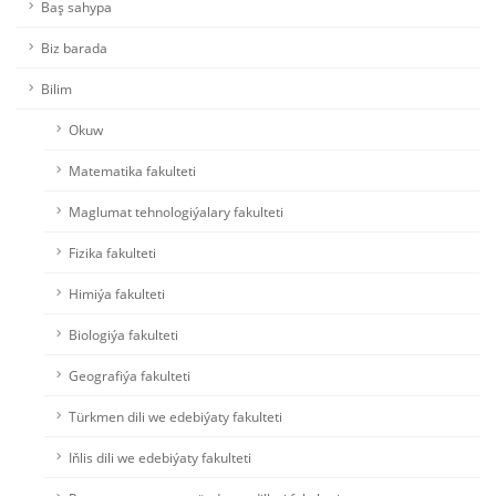
Baş sahypa
Biz barada
Bilim
Okuw
Matematika fakulteti
Maglumat tehnologiýalary fakulteti
Fizika fakulteti
Himiýa fakulteti
Biologiýa fakulteti
Geografiýa fakulteti
Türkmen dili we edebiýaty fakulteti
Iňlis dili we edebiýaty fakulteti