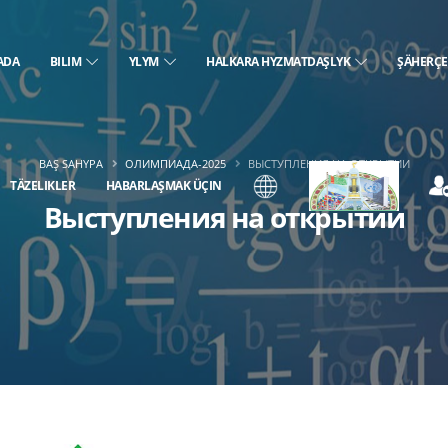
ADA
BILIM
YLYM
HALKARA HYZMATDAŞLYK
ŞÄHERÇ
BAŞ SAHYPA
ОЛИМПИАДА-2025
ВЫСТУПЛЕНИЯ НА ОТКРЫТИИ
TÄZELIKLER
HABARLAŞMAK ÜÇIN
Выступления на открытии