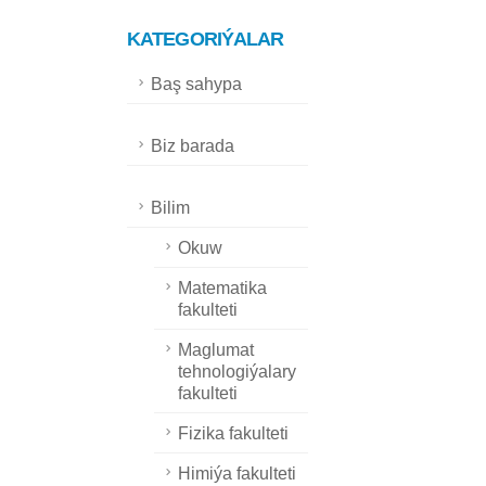
KATEGORIÝALAR
Baş sahypa
Biz barada
Bilim
Okuw
Matematika
fakulteti
Maglumat
tehnologiýalary
fakulteti
Fizika fakulteti
Himiýa fakulteti