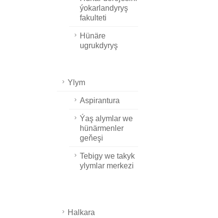
ýokarlandyryş
fakulteti
Hünäre
ugrukdyryş
Ylym
Aspirantura
Ýaş alymlar we
hünärmenler
geňeşi
Tebigy we takyk
ylymlar merkezi
Halkara