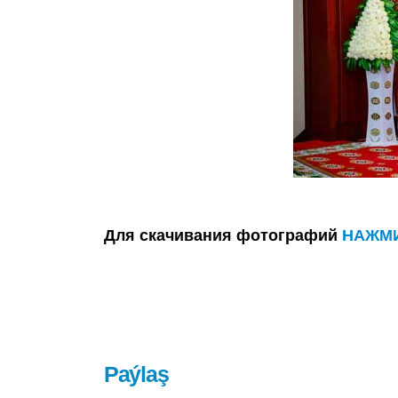
Для скачивания фотографий
НАЖМИ
Paýlaş