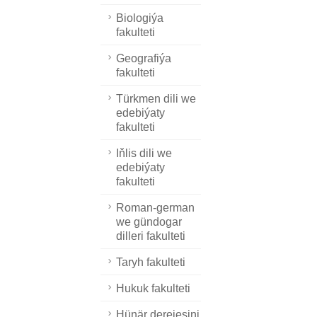
Biologiýa
fakulteti
Geografiýa
fakulteti
Türkmen dili we
edebiýaty
fakulteti
Iňlis dili we
edebiýaty
fakulteti
Roman-german
we gündogar
dilleri fakulteti
Taryh fakulteti
Hukuk fakulteti
Hünär derejesini