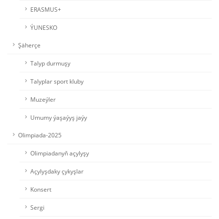
ERASMUS+
ÝUNESKO
Şäherçe
Talyp durmuşy
Talyplar sport kluby
Muzeýler
Umumy ýaşaýyş jaýy
Olimpiada-2025
Olimpiadanyň açylyşy
Açylyşdaky çykyşlar
Konsert
Sergi