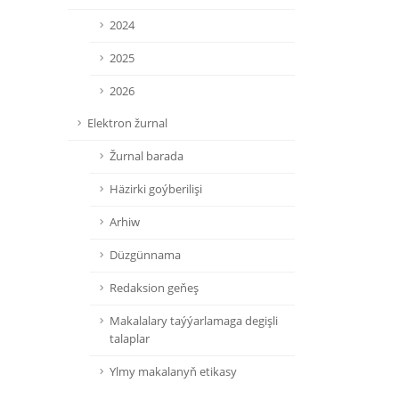
2024
2025
2026
Elektron žurnal
Žurnal barada
Häzirki goýberilişi
Arhiw
Düzgünnama
Redaksion geňeş
Makalalary taýýarlamaga degişli
talaplar
Ylmy makalanyň etikasy