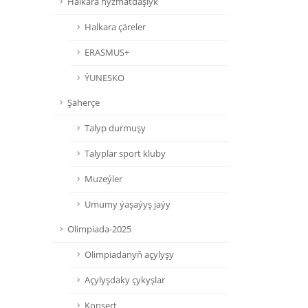
Halkara hyzmatdaşlyk
Halkara çäreler
ERASMUS+
ÝUNESKO
Şäherçe
Talyp durmuşy
Talyplar sport kluby
Muzeýler
Umumy ýaşaýyş jaýy
Olimpiada-2025
Olimpiadanyň açylyşy
Açylyşdaky çykyşlar
Konsert