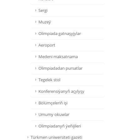
Sergi
Muzeý
Olimpiada gatnaşyjylar
Aeroport
Medeni maksatnama
Olimpiadadan pursatlar
Tegelek stol
Konferensiýanyň açylyşy
Bölümçeleriň işi
Umumy okuwlar
Olimpiadanyň ýeňijileri
Türkmen uniwersiteti gazeti