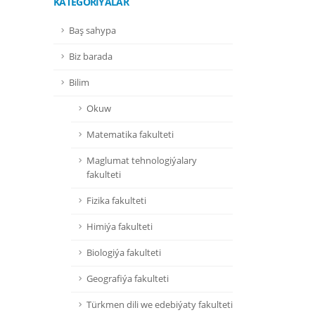
KATEGORIÝALAR
Baş sahypa
Biz barada
Bilim
Okuw
Matematika fakulteti
Maglumat tehnologiýalary
fakulteti
Fizika fakulteti
Himiýa fakulteti
Biologiýa fakulteti
Geografiýa fakulteti
Türkmen dili we edebiýaty fakulteti