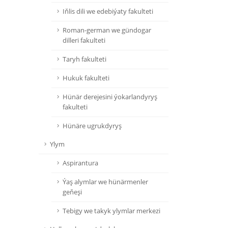
Iňlis dili we edebiýaty fakulteti
Roman-german we gündogar
dilleri fakulteti
Taryh fakulteti
Hukuk fakulteti
Hünär derejesini ýokarlandyryş
fakulteti
Hünäre ugrukdyryş
Ylym
Aspirantura
Ýaş alymlar we hünärmenler
geňeşi
Tebigy we takyk ylymlar merkezi