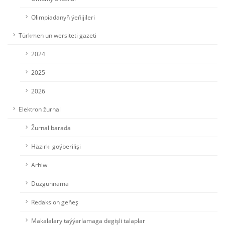
Olimpiadanyň ýeňijileri
Türkmen uniwersiteti gazeti
2024
2025
2026
Elektron žurnal
Žurnal barada
Häzirki goýberilişi
Arhiw
Düzgünnama
Redaksion geňeş
Makalalary taýýarlamaga degişli talaplar