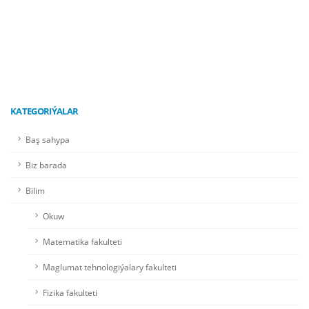
KATEGORIÝALAR
Baş sahypa
Biz barada
Bilim
Okuw
Matematika fakulteti
Maglumat tehnologiýalary fakulteti
Fizika fakulteti