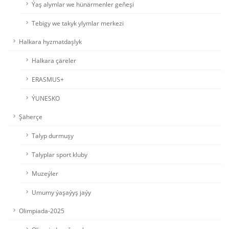
Ýaş alymlar we hünärmenler geňeşi
Tebigy we takyk ylymlar merkezi
Halkara hyzmatdaşlyk
Halkara çäreler
ERASMUS+
ÝUNESKO
Şäherçe
Talyp durmuşy
Talyplar sport kluby
Muzeýler
Umumy ýaşaýyş jaýy
Olimpiada-2025