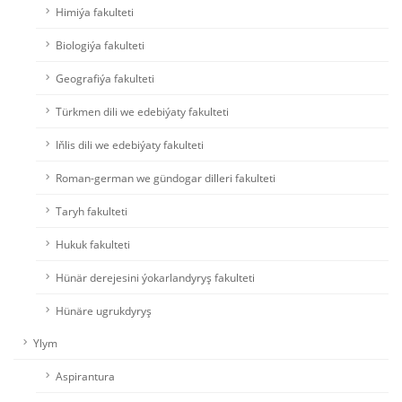
Himiýa fakulteti
Biologiýa fakulteti
Geografiýa fakulteti
Türkmen dili we edebiýaty fakulteti
Iňlis dili we edebiýaty fakulteti
Roman-german we gündogar dilleri fakulteti
Taryh fakulteti
Hukuk fakulteti
Hünär derejesini ýokarlandyryş fakulteti
Hünäre ugrukdyryş
Ylym
Aspirantura