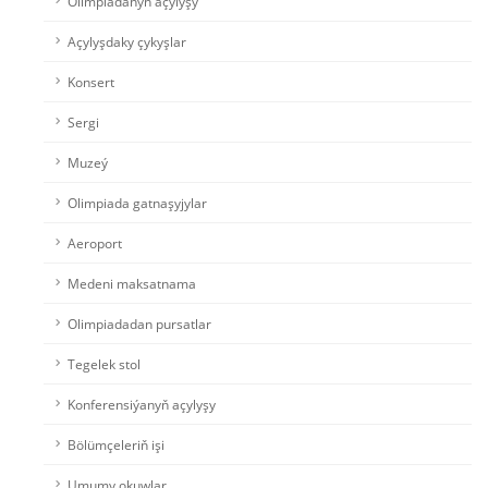
Olimpiadanyň açylyşy
Açylyşdaky çykyşlar
Konsert
Sergi
Muzeý
Olimpiada gatnaşyjylar
Aeroport
Medeni maksatnama
Olimpiadadan pursatlar
Tegelek stol
Konferensiýanyň açylyşy
Bölümçeleriň işi
Umumy okuwlar