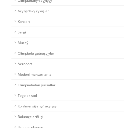
Olimpiadanyň açylyşy
Açylyşdaky çykyşlar
Konsert
Sergi
Muzeý
Olimpiada gatnaşyjylar
Aeroport
Medeni maksatnama
Olimpiadadan pursatlar
Tegelek stol
Konferensiýanyň açylyşy
Bölümçeleriň işi
Umumy okuwlar