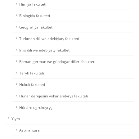
Himiýa fakulteti
Biologiýa fakulteti
Geografiýa fakulteti
Türkmen dili we edebiýaty fakulteti
Iňlis dili we edebiýaty fakulteti
Roman-german we gündogar dilleri fakulteti
Taryh fakulteti
Hukuk fakulteti
Hünär derejesini ýokarlandyryş fakulteti
Hünäre ugrukdyryş
Ylym
Aspirantura