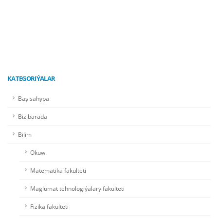
KATEGORIÝALAR
Baş sahypa
Biz barada
Bilim
Okuw
Matematika fakulteti
Maglumat tehnologiýalary fakulteti
Fizika fakulteti