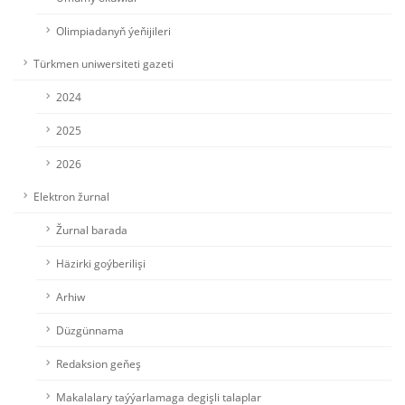
Olimpiadanyň ýeňijileri
Türkmen uniwersiteti gazeti
2024
2025
2026
Elektron žurnal
Žurnal barada
Häzirki goýberilişi
Arhiw
Düzgünnama
Redaksion geňeş
Makalalary taýýarlamaga degişli talaplar