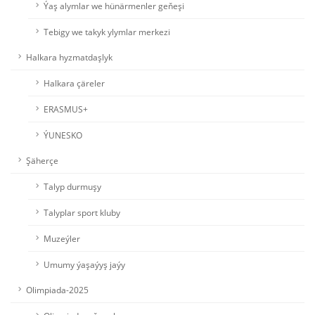
Ýaş alymlar we hünärmenler geňeşi
Tebigy we takyk ylymlar merkezi
Halkara hyzmatdaşlyk
Halkara çäreler
ERASMUS+
ÝUNESKO
Şäherçe
Talyp durmuşy
Talyplar sport kluby
Muzeýler
Umumy ýaşaýyş jaýy
Olimpiada-2025