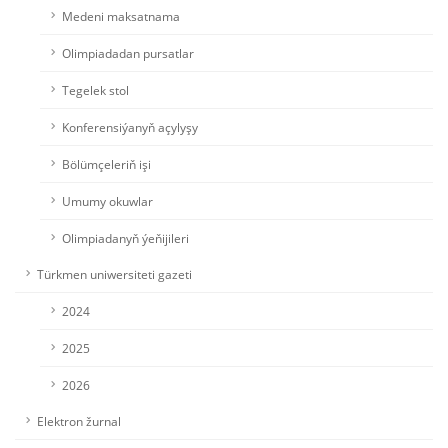
Medeni maksatnama
Olimpiadadan pursatlar
Tegelek stol
Konferensiýanyň açylyşy
Bölümçeleriň işi
Umumy okuwlar
Olimpiadanyň ýeňijileri
Türkmen uniwersiteti gazeti
2024
2025
2026
Elektron žurnal