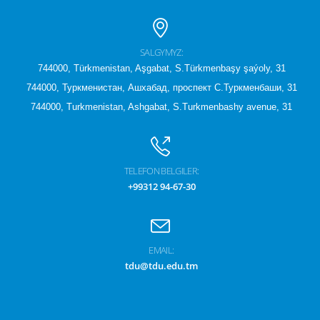
SALGYMYZ:
744000, Türkmenistan, Aşgabat, S.Türkmenbaşy şaýoly, 31
744000, Туркменистан, Ашхабад, проспект С.Туркменбаши, 31
744000, Turkmenistan, Ashgabat, S.Turkmenbashy avenue, 31
TELEFON BELGILER:
+99312 94-67-30
EMAIL:
tdu@tdu.edu.tm