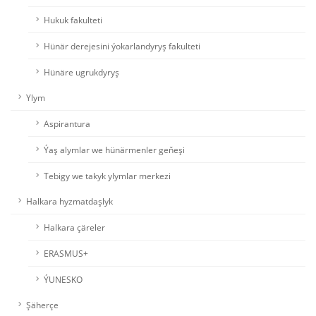
Hukuk fakulteti
Hünär derejesini ýokarlandyryş fakulteti
Hünäre ugrukdyryş
Ylym
Aspirantura
Ýaş alymlar we hünärmenler geňeşi
Tebigy we takyk ylymlar merkezi
Halkara hyzmatdaşlyk
Halkara çäreler
ERASMUS+
ÝUNESKO
Şäherçe