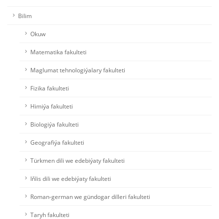
Bilim
Okuw
Matematika fakulteti
Maglumat tehnologiýalary fakulteti
Fizika fakulteti
Himiýa fakulteti
Biologiýa fakulteti
Geografiýa fakulteti
Türkmen dili we edebiýaty fakulteti
Iňlis dili we edebiýaty fakulteti
Roman-german we gündogar dilleri fakulteti
Taryh fakulteti