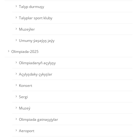
Talyp durmuşy
Talyplar sport kluby
Muzeýler
Umumy ýaşaýyş jaýy
Olimpiada-2025
Olimpiadanyň açylyşy
Açylyşdaky çykyşlar
Konsert
Sergi
Muzeý
Olimpiada gatnaşyjylar
Aeroport