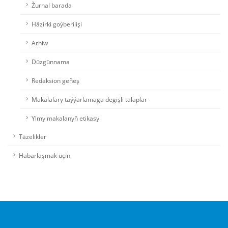
Žurnal barada
Häzirki goýberilişi
Arhiw
Düzgünnama
Redaksion geňeş
Makalalary taýýarlamaga degişli talaplar
Ylmy makalanyň etikasy
Täzelikler
Habarlaşmak üçin