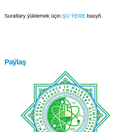
Suratlary ýüklemek üçin
ŞU ÝERE
basyň.
Paýlaş