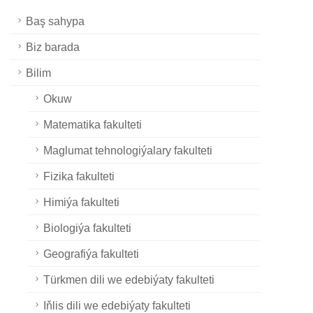
Baş sahypa
Biz barada
Bilim
Okuw
Matematika fakulteti
Maglumat tehnologiýalary fakulteti
Fizika fakulteti
Himiýa fakulteti
Biologiýa fakulteti
Geografiýa fakulteti
Türkmen dili we edebiýaty fakulteti
Iňlis dili we edebiýaty fakulteti