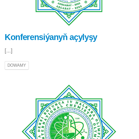
Konferensiýanyň açylyşy
[...]
DOWAMY