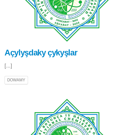
Açylyşdaky çykyşlar
[...]
DOWAMY