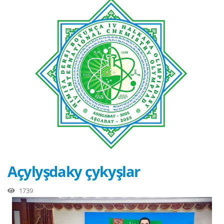
Açylyşdaky çykyşlar
1739