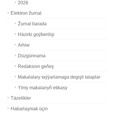
2026
Elektron žurnal
Žurnal barada
Häzirki goýberilişi
Arhiw
Düzgünnama
Redaksion geňeş
Makalalary taýýarlamaga degişli talaplar
Ylmy makalanyň etikasy
Täzelikler
Habarlaşmak üçin