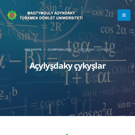
BAŞ SAHYPA
OLIMPIADA-2025
AÇYLYŞDAKY ÇYKYŞLAR
Açylyşdaky çykyşlar