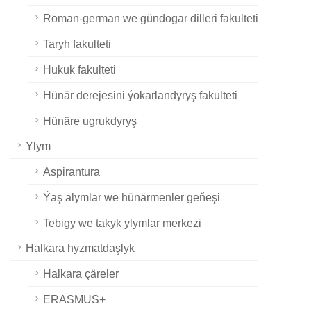
Roman-german we gündogar dilleri fakulteti
Taryh fakulteti
Hukuk fakulteti
Hünär derejesini ýokarlandyryş fakulteti
Hünäre ugrukdyryş
Ylym
Aspirantura
Ýaş alymlar we hünärmenler geňeşi
Tebigy we takyk ylymlar merkezi
Halkara hyzmatdaşlyk
Halkara çäreler
ERASMUS+