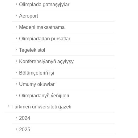
Olimpiada gatnaşyjylar
Aeroport
Medeni maksatnama
Olimpiadadan pursatlar
Tegelek stol
Konferensiýanyň açylyşy
Bölümçeleriň işi
Umumy okuwlar
Olimpiadanyň ýeňijileri
Türkmen uniwersiteti gazeti
2024
2025