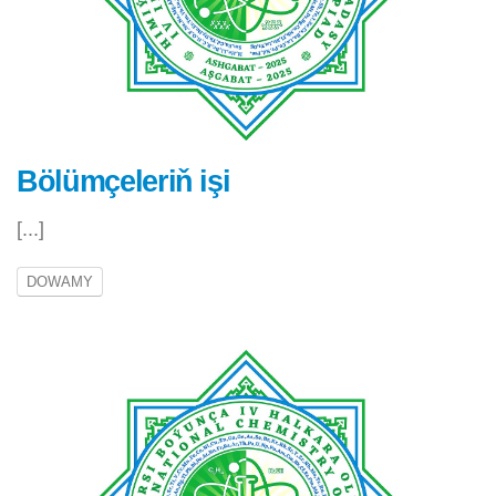
Bölümçeleriň işi
[...]
DOWAMY