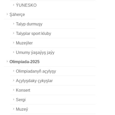
ÝUNESKO
Şäherçe
Talyp durmuşy
Talyplar sport kluby
Muzeýler
Umumy ýaşaýyş jaýy
Olimpiada-2025
Olimpiadanyň açylyşy
Açylyşdaky çykyşlar
Konsert
Sergi
Muzeý