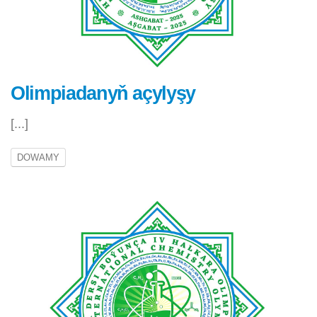
Olimpiadanyň açylyşy
[...]
DOWAMY