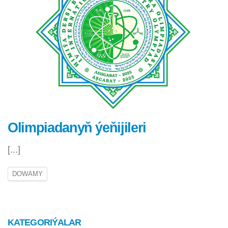
Olimpiadanyň ýeňijileri
[...]
DOWAMY
KATEGORIÝALAR