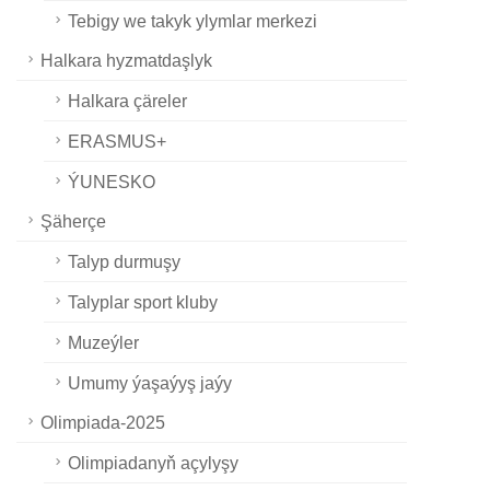
Tebigy we takyk ylymlar merkezi
Halkara hyzmatdaşlyk
Halkara çäreler
ERASMUS+
ÝUNESKO
Şäherçe
Talyp durmuşy
Talyplar sport kluby
Muzeýler
Umumy ýaşaýyş jaýy
Olimpiada-2025
Olimpiadanyň açylyşy