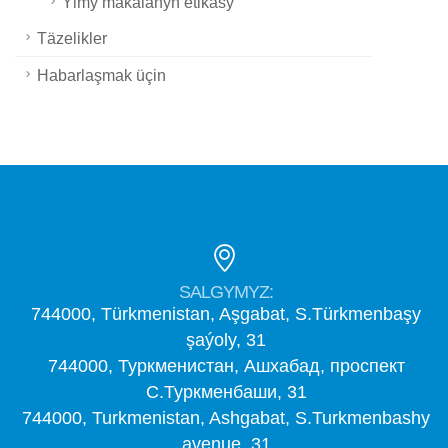
Ylmy makalanyň etikasy
Täzelikler
Habarlaşmak üçin
SALGYMYZ:
744000, Türkmenistan, Aşgabat, S.Türkmenbaşy
şaýoly, 31
744000, Туркменистан, Ашхабад, проспект
С.Туркменбаши, 31
744000, Turkmenistan, Ashgabat, S.Turkmenbashy
avenue, 31