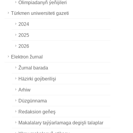
Olimpiadanyň ýeňijileri
Türkmen uniwersiteti gazeti
2024
2025
2026
Elektron žurnal
Žurnal barada
Häzirki goýberilişi
Arhiw
Düzgünnama
Redaksion geňeş
Makalalary taýýarlamaga degişli talaplar