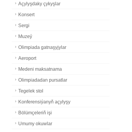
Açylyşdaky çykyşlar
Konsert
Sergi
Muzeý
Olimpiada gatnaşyjylar
Aeroport
Medeni maksatnama
Olimpiadadan pursatlar
Tegelek stol
Konferensiýanyň açylyşy
Bölümçeleriň işi
Umumy okuwlar