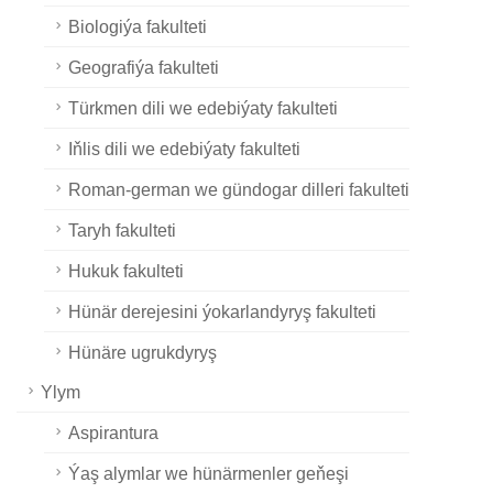
Biologiýa fakulteti
Geografiýa fakulteti
Türkmen dili we edebiýaty fakulteti
Iňlis dili we edebiýaty fakulteti
Roman-german we gündogar dilleri fakulteti
Taryh fakulteti
Hukuk fakulteti
Hünär derejesini ýokarlandyryş fakulteti
Hünäre ugrukdyryş
Ylym
Aspirantura
Ýaş alymlar we hünärmenler geňeşi