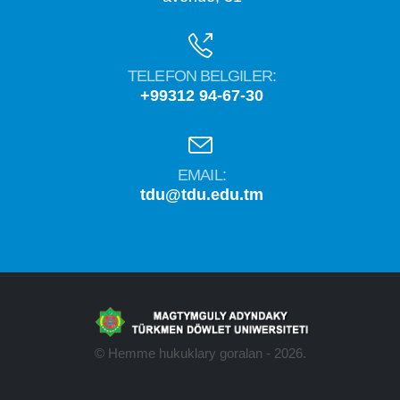
TELEFON BELGILER:
+99312 94-67-30
EMAIL:
tdu@tdu.edu.tm
© Hemme hukuklary goralan - 2026.