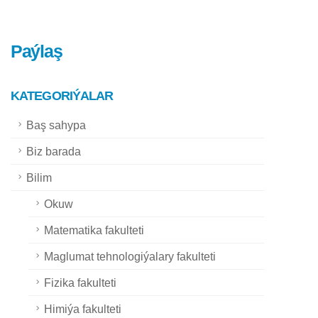
Paýlaş
KATEGORIÝALAR
Baş sahypa
Biz barada
Bilim
Okuw
Matematika fakulteti
Maglumat tehnologiýalary fakulteti
Fizika fakulteti
Himiýa fakulteti