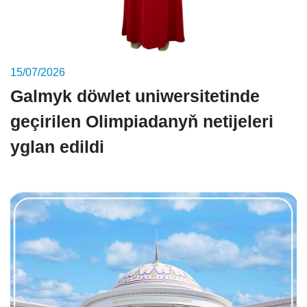
15/07/2026
Galmyk döwlet uniwersitetinde
geçirilen Olimpiadanyň netijeleri
yglan edildi