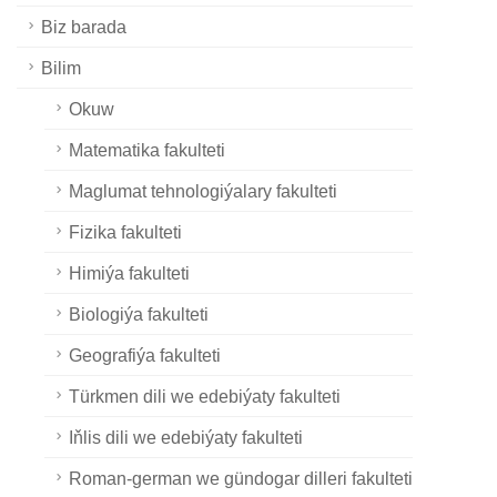
Biz barada
Bilim
Okuw
Matematika fakulteti
Maglumat tehnologiýalary fakulteti
Fizika fakulteti
Himiýa fakulteti
Biologiýa fakulteti
Geografiýa fakulteti
Türkmen dili we edebiýaty fakulteti
Iňlis dili we edebiýaty fakulteti
Roman-german we gündogar dilleri fakulteti