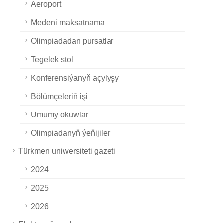
Aeroport
Medeni maksatnama
Olimpiadadan pursatlar
Tegelek stol
Konferensiýanyň açylyşy
Bölümçeleriň işi
Umumy okuwlar
Olimpiadanyň ýeňijileri
Türkmen uniwersiteti gazeti
2024
2025
2026