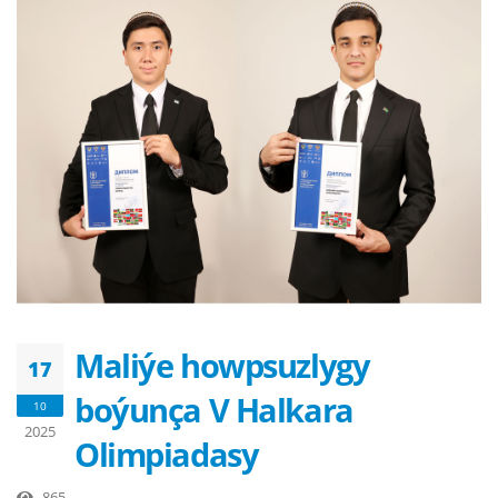
Maliýe howpsuzlygy
17
boýunça V Halkara
10
2025
Olimpiadasy
865