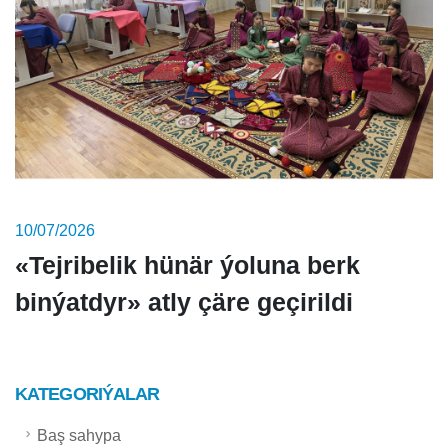
10/07/2026
«Tejribelik hünär ýoluna berk
binýatdyr» atly çäre geçirildi
KATEGORIÝALAR
Baş sahypa