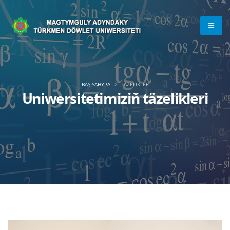
BAŞ SAHYPA
TÄZELIKLER
Uniwersitetimiziň täzelikleri