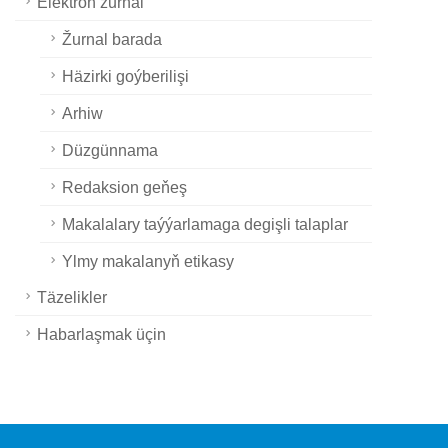
Elektron žurnal
Žurnal barada
Häzirki goýberilişi
Arhiw
Düzgünnama
Redaksion geňeş
Makalalary taýýarlamaga degişli talaplar
Ylmy makalanyň etikasy
Täzelikler
Habarlaşmak üçin