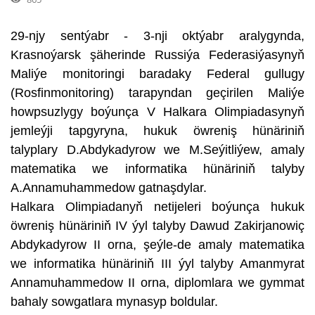
29-njy sentýabr - 3-nji oktýabr aralygynda,
Krasnoýarsk şäherinde Russiýa Federasiýasynyň
Maliýe monitoringi baradaky Federal gullugy
(Rosfinmonitoring) tarapyndan geçirilen Maliýe
howpsuzlygy boýunça V Halkara Olimpiadasynyň
jemleýji tapgyryna, hukuk öwreniş hünäriniň
talyplary D.Abdykadyrow we M.Seýitliýew, amaly
matematika we informatika hünäriniň talyby
A.Annamuhammedow gatnaşdylar.
Halkara Olimpiadanyň netijeleri boýunça hukuk
öwreniş hünäriniň IV ýyl talyby Dawud Zakirjanowiç
Abdykadyrow II orna, şeýle-de amaly matematika
we informatika hünäriniň III ýyl talyby Amanmyrat
Annamuhammedow II orna, diplomlara we gymmat
bahaly sowgatlara mynasyp boldular.