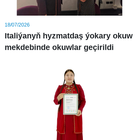
18/07/2026
Italiýanyň hyzmatdaş ýokary okuw
mekdebinde okuwlar geçirildi