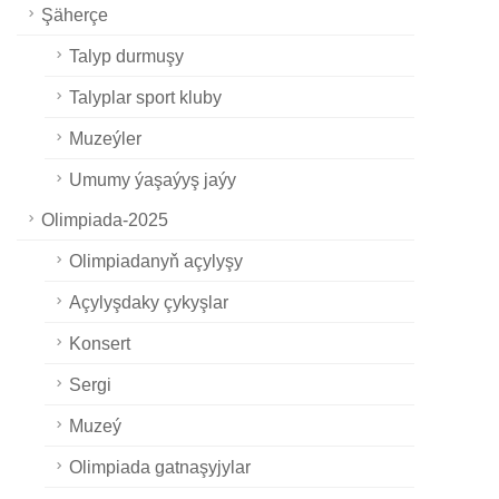
Şäherçe
Talyp durmuşy
Talyplar sport kluby
Muzeýler
Umumy ýaşaýyş jaýy
Olimpiada-2025
Olimpiadanyň açylyşy
Açylyşdaky çykyşlar
Konsert
Sergi
Muzeý
Olimpiada gatnaşyjylar