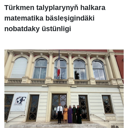
Türkmen talyplarynyň halkara
matematika bäsleşigindäki
nobatdaky üstünligi