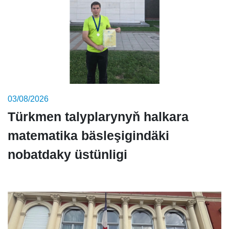
03/08/2026
Türkmen talyplarynyň halkara
matematika bäsleşigindäki
nobatdaky üstünligi