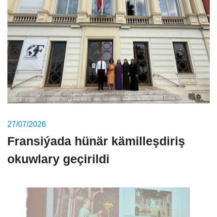
27/07/2026
Fransiýada hünär kämilleşdiriş
okuwlary geçirildi