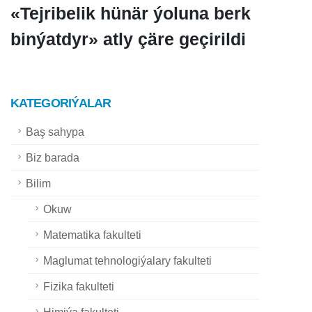
«Tejribelik hünär ýoluna berk
binýatdyr» atly çäre geçirildi
KATEGORIÝALAR
Baş sahypa
Biz barada
Bilim
Okuw
Matematika fakulteti
Maglumat tehnologiýalary fakulteti
Fizika fakulteti
Himiýa fakulteti