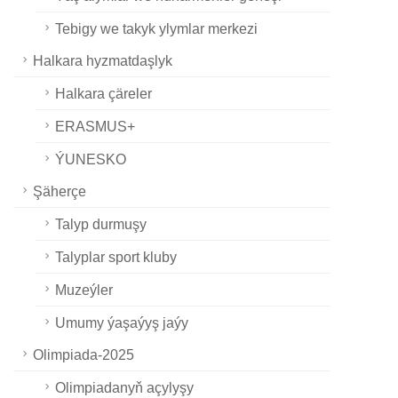
Tebigy we takyk ylymlar merkezi
Halkara hyzmatdaşlyk
Halkara çäreler
ERASMUS+
ÝUNESKO
Şäherçe
Talyp durmuşy
Talyplar sport kluby
Muzeýler
Umumy ýaşaýyş jaýy
Olimpiada-2025
Olimpiadanyň açylyşy