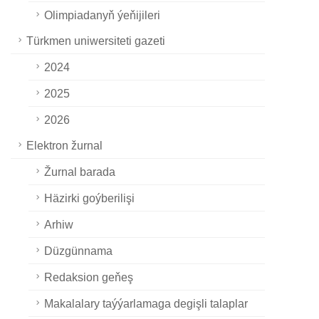
Olimpiadanyň ýeňijileri
Türkmen uniwersiteti gazeti
2024
2025
2026
Elektron žurnal
Žurnal barada
Häzirki goýberilişi
Arhiw
Düzgünnama
Redaksion geňeş
Makalalary taýýarlamaga degişli talaplar