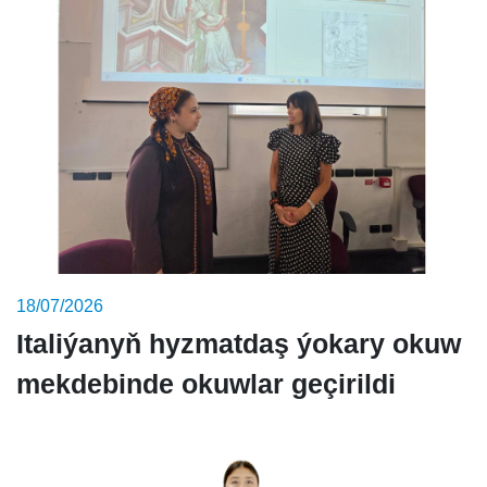
18/07/2026
Italiýanyň hyzmatdaş ýokary okuw
mekdebinde okuwlar geçirildi