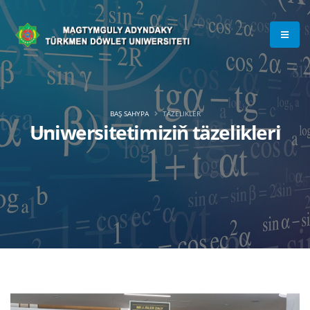
BAŞ SAHYPA
TÄZELIKLER
Uniwersitetimiziň täzelikleri