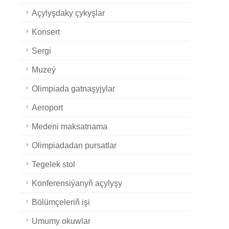
Açylyşdaky çykyşlar
Konsert
Sergi
Muzeý
Olimpiada gatnaşyjylar
Aeroport
Medeni maksatnama
Olimpiadadan pursatlar
Tegelek stol
Konferensiýanyň açylyşy
Bölümçeleriň işi
Umumy okuwlar