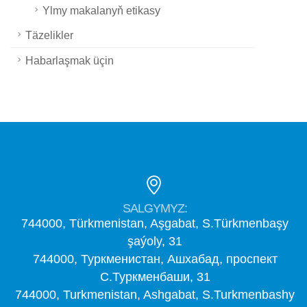
Ylmy makalanyň etikasy
Täzelikler
Habarlaşmak üçin
SALGYMYZ:
744000, Türkmenistan, Aşgabat, S.Türkmenbaşy
şaýoly, 31
744000, Туркменистан, Ашхабад, проспект
С.Туркменбаши, 31
744000, Turkmenistan, Ashgabat, S.Turkmenbashy