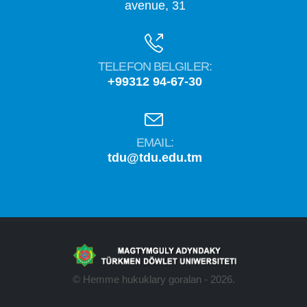
avenue, 31
TELEFON BELGILER:
+99312 94-67-30
EMAIL:
tdu@tdu.edu.tm
© Hemme hukuklary goralan - 2026.