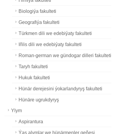
Biologiýa fakulteti
Geografiýa fakulteti
Türkmen dili we edebiýaty fakulteti
Iňlis dili we edebiýaty fakulteti
Roman-german we gündogar dilleri fakulteti
Taryh fakulteti
Hukuk fakulteti
Hünär derejesini ýokarlandyryş fakulteti
Hünäre ugrukdyryş
Ylym
Aspirantura
Ýaş alymlar we hünärmenler geňeşi