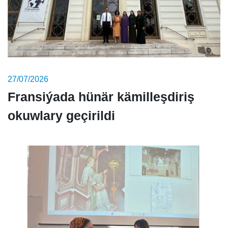
27/07/2026
Fransiýada hünär kämilleşdiriş
okuwlary geçirildi