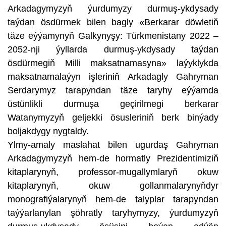
Arkadagymyzyň ýurdumyzy durmuş-ykdysady
taýdan ösdürmek bilen bagly «Berkarar döwletiň
täze eýýamynyň Galkynyşy: Türkmenistany 2022 –
2052-nji ýyllarda durmuş-ykdysady taýdan
ösdürmegiň Milli maksatnamasyna» laýyklykda
maksatnamalaýyn işleriniň Arkadagly Gahryman
Serdarymyz tarapyndan täze taryhy eýýamda
üstünlikli durmuşa geçirilmegi berkarar
Watanymyzyň geljekki ösusleriniň berk binýady
boljakdygy nygtaldy.
Ylmy-amaly maslahat bilen ugurdaş Gahryman
Arkadagymyzyň hem-de hormatly Prezidentimiziň
kitaplarynyň, professor-mugallymlaryň okuw
kitaplarynyň, okuw gollanmalarynyňdyr
monografiýalarynyň hem-de talyplar tarapyndan
taýýarlanylan şöhratly taryhymyzy, ýurdumyzyň