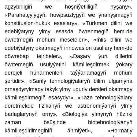
agzybirligiň we hoşniýetliligiň nyşany»,
«Parahatçylygyň, howpsuzlygyň we ynanyşmagyň
konstitusion-hukuk esaslary», «Türkmen dilini we
edebiýatyny ylmy esasda öwrenmegiň hem-de
öwretmegiň möhüm meseleleri», «Iňlis dilini we
edebiýatyny okatmagyň innowasion usullary hem-de
döwrebap tejribeler», «Daşary ýurt dillerini
öwrtemegiň usulyýetini kämilleşdirmek ýokary
derejeli hünärmenleri taýýarlamagyň möhüm
şertidir», «Sanly tehnologiýalaryň bilim ulgamyna
ornaşdyrylmagy takyk ylmy ugurly dersleri okatmagy
kämilleşdirmegiň esasydyr», «Täze tehnologiýalary
döretmekde fizikanyň we astronomiýanyň ylmy
barlaglarynyň orny», «Biologiýa ylmynyň häzirki
zaman ösüşinde biotehnologiýanyň
kämilleşdirilmeginiň ähmiýeti», «Hormatly