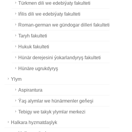
Türkmen dili we edebiýaty fakulteti
Iňlis dili we edebiýaty fakulteti
Roman-german we gündogar dilleri fakulteti
Taryh fakulteti
Hukuk fakulteti
Hünär derejesini ýokarlandyryş fakulteti
Hünäre ugrukdyryş
Ylym
Aspirantura
Ýaş alymlar we hünärmenler geňeşi
Tebigy we takyk ylymlar merkezi
Halkara hyzmatdaşlyk