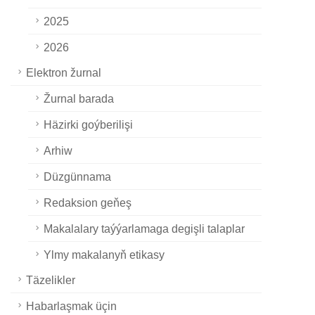
2025
2026
Elektron žurnal
Žurnal barada
Häzirki goýberilişi
Arhiw
Düzgünnama
Redaksion geňeş
Makalalary taýýarlamaga degişli talaplar
Ylmy makalanyň etikasy
Täzelikler
Habarlaşmak üçin