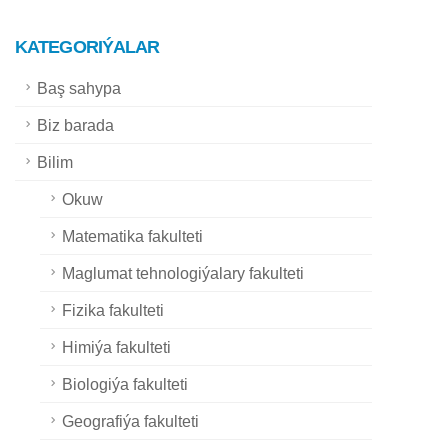
KATEGORIÝALAR
Baş sahypa
Biz barada
Bilim
Okuw
Matematika fakulteti
Maglumat tehnologiýalary fakulteti
Fizika fakulteti
Himiýa fakulteti
Biologiýa fakulteti
Geografiýa fakulteti