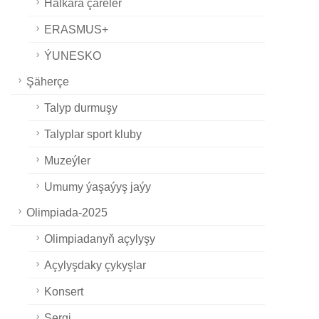
Halkara çäreler
ERASMUS+
ÝUNESKO
Şäherçe
Talyp durmuşy
Talyplar sport kluby
Muzeýler
Umumy ýaşaýyş jaýy
Olimpiada-2025
Olimpiadanyň açylyşy
Açylyşdaky çykyşlar
Konsert
Sergi