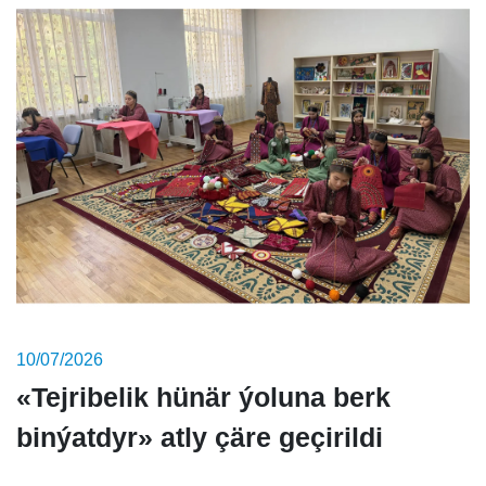
10/07/2026
«Tejribelik hünär ýoluna berk
binýatdyr» atly çäre geçirildi