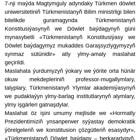
7-nji maýda Magtymguly adyndaky Türkmen döwlet
uniwersitetiniň Türkmenistanyň Bilim ministrligi bilen
bilelikde guramagynda Türkmenistanyň
Konstitusiýasynyň we Döwlet baýdagynyň güni
mynasybetli «Türkmenistanyň Konstitusiýasy we
Döwlet baýdagymyz mukaddes Garaşsyzlygymyzyň
synmaz sütünidir» atly ylmy-amaly maslahat
geçirildi.
Maslahata ýurdumyzyň ýokary we ýörite orta hünär
okuw mekdepleriniň professor-mugallymlary,
talyplary, Türkmenistanyň Ylymlar akademiýasynyň
we pudaklaýyn ylmy-barlag institutlarynyň alymlary,
ylmy işgärleri gatnaşdylar.
Maslahat öz işini umumy mejlisde we «Hormatly
Prezidentimiziň ynsanperwer syýastay demokratik
ýörelgeleriň we konstitusion çözgütleriň esasydyr»,
«Türkmenistanyň Döwlet baýdagy – berkararlygyň,