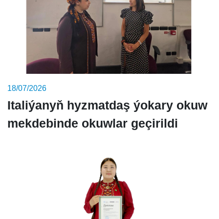
18/07/2026
Italiýanyň hyzmatdaş ýokary okuw
mekdebinde okuwlar geçirildi