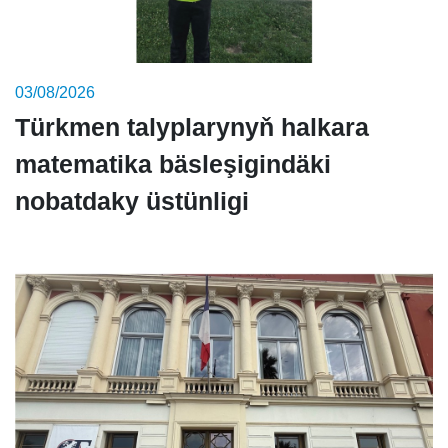
03/08/2026
Türkmen talyplarynyň halkara
matematika bäsleşigindäki
nobatdaky üstünligi