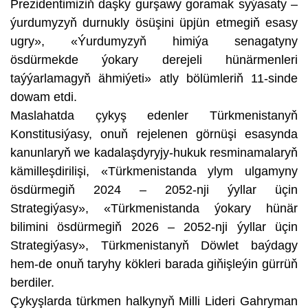
Prezidentimiziň daşky gurşawy goramak syýasaty –
ýurdumyzyň durnukly ösüşini üpjün etmegiň esasy
ugry», «Ýurdumyzyň himiýa senagatyny
ösdürmekde ýokary derejeli hünärmenleri
taýýarlamagyň ähmiýeti» atly bölümleriň 11-sinde
dowam etdi.
Maslahatda çykyş edenler Türkmenistanyň
Konstitusiýasy, onuň rejelenen görnüşi esasynda
kanunlaryň we kadalaşdyryjy-hukuk resminamalaryň
kämilleşdirilişi, «Türkmenistanda ylym ulgamyny
ösdürmegiň 2024 – 2052-nji ýyllar üçin
Strategiýasy», «Türkmenistanda ýokary hünär
bilimini ösdürmegiň 2026 – 2052-nji ýyllar üçin
Strategiýasy», Türkmenistanyň Döwlet baýdagy
hem-de onuň taryhy kökleri barada giňişleýin gürrüň
berdiler.
Çykyşlarda türkmen halkynyň Milli Lideri Gahryman