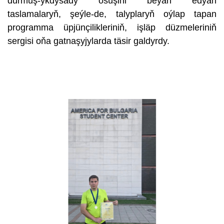
durmuş-ykdysady ösüşini beýan edýän
taslamalaryň, şeýle-de, talyplaryň oýlap tapan
programma üpjünçilikleriniň, işläp düzmeleriniň
sergisi oňa gatnaşyjylarda täsir galdyrdy.