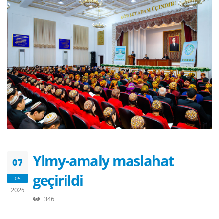
Ylmy-amaly maslahat
07
geçirildi
05
2026
346