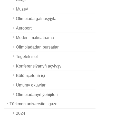
Muzeý
Olimpiada gatnaşyjylar
Aeroport
Medeni maksatnama
Olimpiadadan pursatlar
Tegelek stol
Konferensiýanyň açylyşy
Bölümçeleriň işi
Umumy okuwlar
Olimpiadanyň ýeňijileri
Türkmen uniwersiteti gazeti
2024