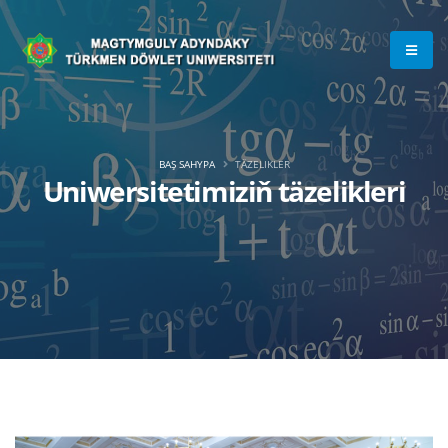
BAŞ SAHYPA
TÄZELIKLER
Uniwersitetimiziň täzelikleri