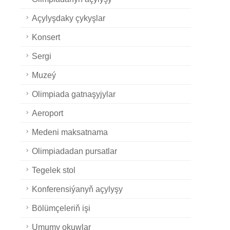
Açylyşdaky çykyşlar
Konsert
Sergi
Muzeý
Olimpiada gatnaşyjylar
Aeroport
Medeni maksatnama
Olimpiadadan pursatlar
Tegelek stol
Konferensiýanyň açylyşy
Bölümçeleriň işi
Umumy okuwlar