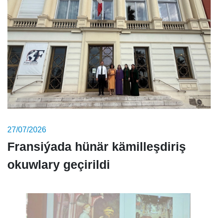
27/07/2026
Fransiýada hünär kämilleşdiriş
okuwlary geçirildi