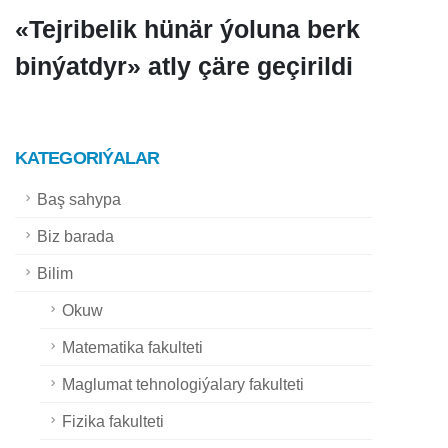
«Tejribelik hünär ýoluna berk
binýatdyr» atly çäre geçirildi
KATEGORIÝALAR
Baş sahypa
Biz barada
Bilim
Okuw
Matematika fakulteti
Maglumat tehnologiýalary fakulteti
Fizika fakulteti