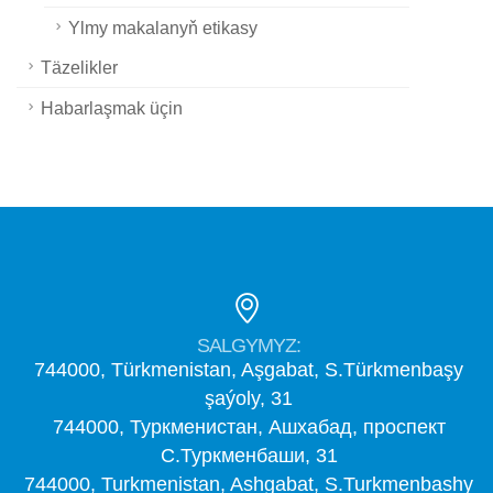
Ylmy makalanyň etikasy
Täzelikler
Habarlaşmak üçin
SALGYMYZ:
744000, Türkmenistan, Aşgabat, S.Türkmenbaşy
şaýoly, 31
744000, Туркменистан, Ашхабад, проспект
С.Туркменбаши, 31
744000, Turkmenistan, Ashgabat, S.Turkmenbashy