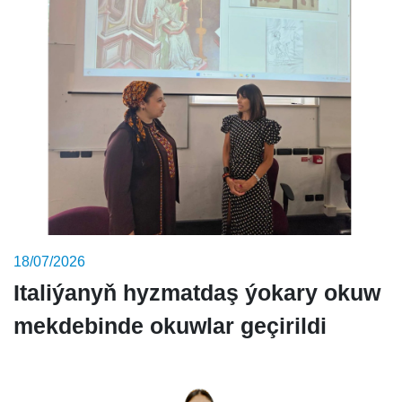
18/07/2026
Italiýanyň hyzmatdaş ýokary okuw
mekdebinde okuwlar geçirildi