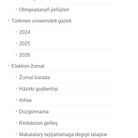
Olimpiadanyň ýeňijileri
Türkmen uniwersiteti gazeti
2024
2025
2026
Elektron žurnal
Žurnal barada
Häzirki goýberilişi
Arhiw
Düzgünnama
Redaksion geňeş
Makalalary taýýarlamaga degişli talaplar