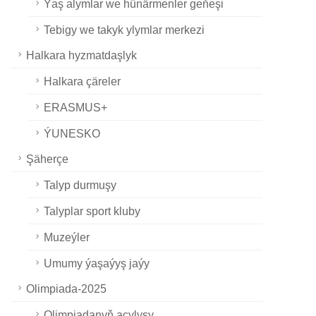
Ýaş alymlar we hünärmenler geňeşi
Tebigy we takyk ylymlar merkezi
Halkara hyzmatdaşlyk
Halkara çäreler
ERASMUS+
ÝUNESKO
Şäherçe
Talyp durmuşy
Talyplar sport kluby
Muzeýler
Umumy ýaşaýyş jaýy
Olimpiada-2025
Olimpiadanyň açylyşy