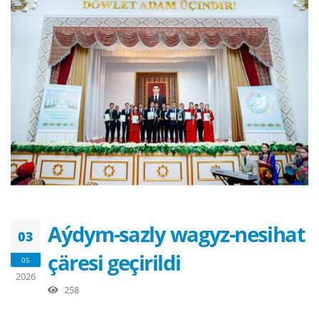
Aýdym-sazly wagyz-nesihat
03
çäresi geçirildi
05
2026
258