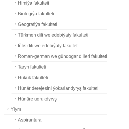
Himiýa fakulteti
Biologiýa fakulteti
Geografiýa fakulteti
Türkmen dili we edebiýaty fakulteti
Iňlis dili we edebiýaty fakulteti
Roman-german we gündogar dilleri fakulteti
Taryh fakulteti
Hukuk fakulteti
Hünär derejesini ýokarlandyryş fakulteti
Hünäre ugrukdyryş
Ylym
Aspirantura