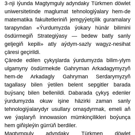
3-nji iýunda Magtymguly adyndaky Türkmen döwlet
uniwersitetinde maglumat tehnologiýalary hem-de
matematika fakultetleriniň jemgyýetçilik guramalary
tarapyndan «Ýurdumyzda ýokary hünär bilimini
ösdürmegiň Strategiýasy — bedew batly sanly
geljegiň kepili» atly aýdym-sazly wagyz-nesihat
çäresi geçirildi.
Çärede edilen çykyşlarda ýurdumyzda bilim-ylym
ulgamyny ösdürmekde Gahryman Arkadagymyzyň
hem-de Arkadagly Gahryman Serdarymyzyň
tagallasy bilen ýetilen belent sepgitler barada
buýsanç bilen bellenildi. Dabarada çykyş edenler
ýurdumyzda okuw işine häzirki zaman sanly
tehnologiýalarydyr usullary ornaşdyrmak, emeli aň
we ýaşlaryň innowasion mümkinçilikleri boýunça
hem giňişleýin gürrüň berdiler.
Magtymguly adyndaky Türkmen döwlet