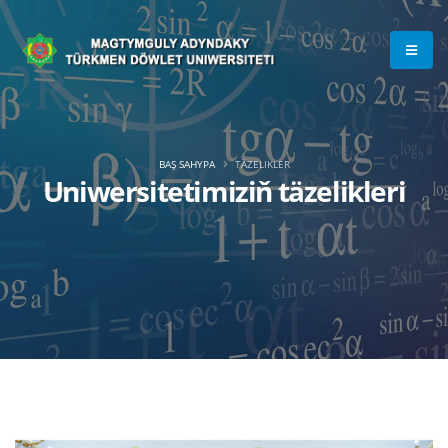
BAŞ SAHYPA
TÄZELIKLER
Uniwersitetimiziň täzelikleri