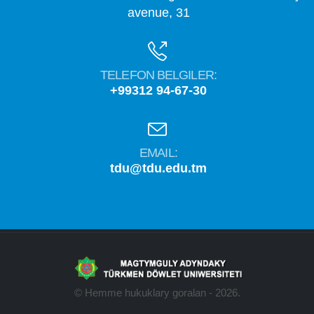
avenue, 31
TELEFON BELGILER:
+99312 94-67-30
EMAIL:
tdu@tdu.edu.tm
© Hemme hukuklary goralan - 2026.