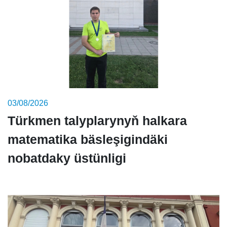
03/08/2026
Türkmen talyplarynyň halkara
matematika bäsleşigindäki
nobatdaky üstünligi