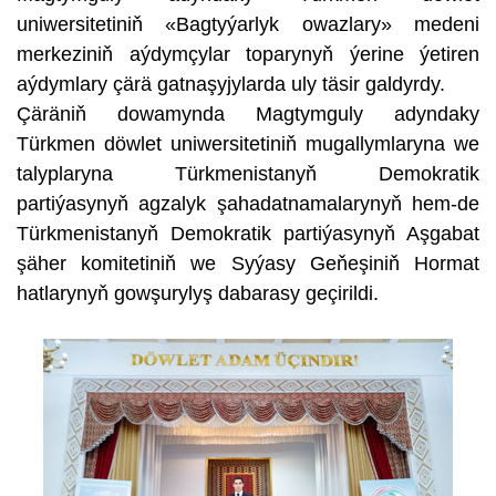
uniwersitetiniň «Bagtyýarlyk owazlary» medeni
merkeziniň aýdymçylar toparynyň ýerine ýetiren
aýdymlary çärä gatnaşyjylarda uly täsir galdyrdy.
Çäräniň dowamynda Magtymguly adyndaky
Türkmen döwlet uniwersitetiniň mugallymlaryna we
talyplaryna Türkmenistanyň Demokratik
partiýasynyň agzalyk şahadatnamalarynyň hem-de
Türkmenistanyň Demokratik partiýasynyň Aşgabat
şäher komitetiniň we Syýasy Geňeşiniň Hormat
hatlarynyň gowşurylyş dabarasy geçirildi.