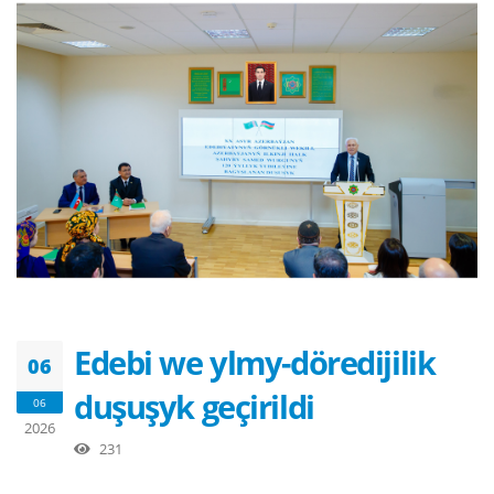
Edebi we ylmy-döredijilik
06
duşuşyk geçirildi
06
2026
231