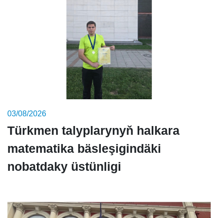
03/08/2026
Türkmen talyplarynyň halkara
matematika bäsleşigindäki
nobatdaky üstünligi