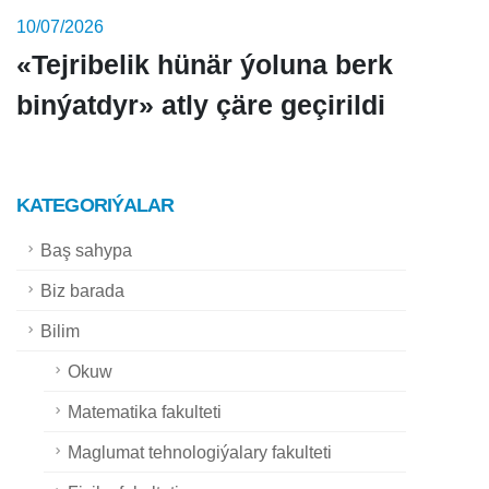
10/07/2026
«Tejribelik hünär ýoluna berk
binýatdyr» atly çäre geçirildi
KATEGORIÝALAR
Baş sahypa
Biz barada
Bilim
Okuw
Matematika fakulteti
Maglumat tehnologiýalary fakulteti