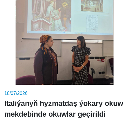
18/07/2026
Italiýanyň hyzmatdaş ýokary okuw
mekdebinde okuwlar geçirildi