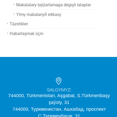
Makalalary taýýarlamaga degişli talaplar
Ylmy makalanyň etikasy
Täzelikler
Habarlaşmak üçin
SALGYMYZ:
744000, Türkmenistan, Aşgabat, S.Türkmenbaşy
şaýoly, 31
744000, Туркменистан, Ашхабад, проспект
С.Туркменбаши, 31