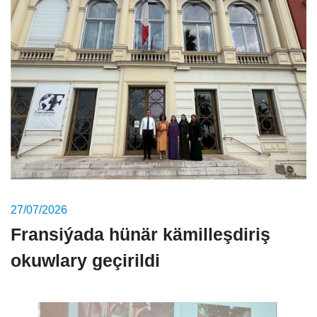
27/07/2026
Fransiýada hünär kämilleşdiriş
okuwlary geçirildi