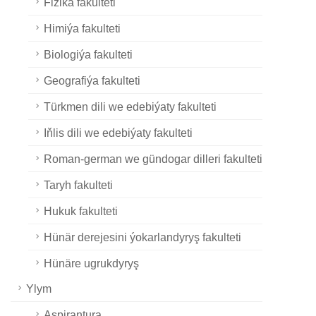
Fizika fakulteti
Himiýa fakulteti
Biologiýa fakulteti
Geografiýa fakulteti
Türkmen dili we edebiýaty fakulteti
Iňlis dili we edebiýaty fakulteti
Roman-german we gündogar dilleri fakulteti
Taryh fakulteti
Hukuk fakulteti
Hünär derejesini ýokarlandyryş fakulteti
Hünäre ugrukdyryş
Ylym
Aspirantura