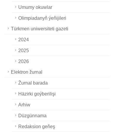
Umumy okuwlar
Olimpiadanyň ýeňijileri
Türkmen uniwersiteti gazeti
2024
2025
2026
Elektron žurnal
Žurnal barada
Häzirki goýberilişi
Arhiw
Düzgünnama
Redaksion geňeş