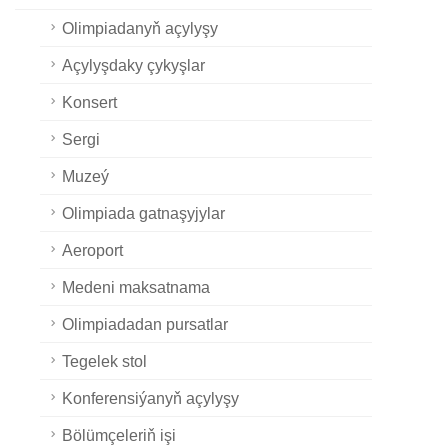
Olimpiadanyň açylyşy
Açylyşdaky çykyşlar
Konsert
Sergi
Muzeý
Olimpiada gatnaşyjylar
Aeroport
Medeni maksatnama
Olimpiadadan pursatlar
Tegelek stol
Konferensiýanyň açylyşy
Bölümçeleriň işi