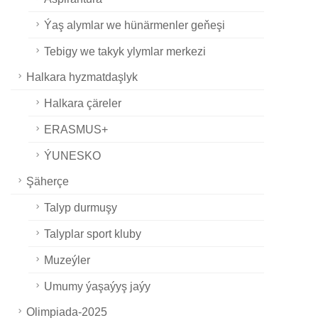
Ýaş alymlar we hünärmenler geňeşi
Tebigy we takyk ylymlar merkezi
Halkara hyzmatdaşlyk
Halkara çäreler
ERASMUS+
ÝUNESKO
Şäherçe
Talyp durmuşy
Talyplar sport kluby
Muzeýler
Umumy ýaşaýyş jaýy
Olimpiada-2025