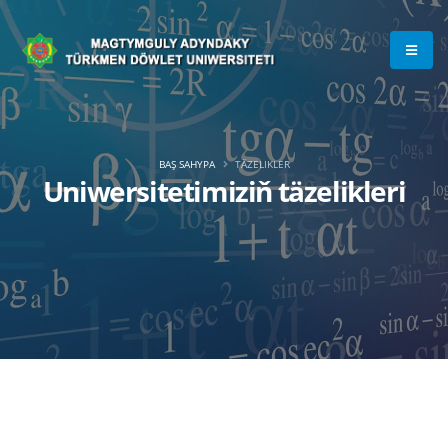
BAŞ SAHYPA
TÄZELIKLER
Uniwersitetimiziň täzelikleri