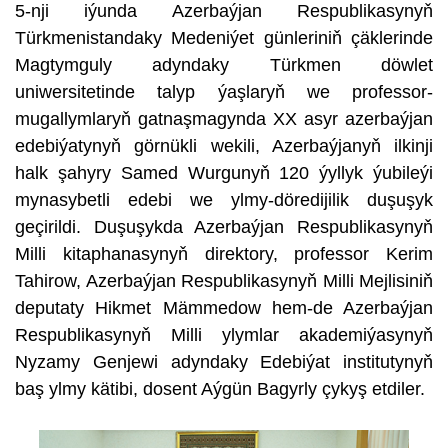
5-nji iýunda Azerbaýjan Respublikasynyň
Türkmenistandaky Medeniýet günleriniň çäklerinde
Magtymguly adyndaky Türkmen döwlet
uniwersitetinde talyp ýaşlaryň we professor-
mugallymlaryň gatnaşmagynda XX asyr azerbaýjan
edebiýatynyň görnükli wekili, Azerbaýjanyň ilkinji
halk şahyry Samed Wurgunyň 120 ýyllyk ýubileýi
mynasybetli edebi we ylmy-döredijilik duşuşyk
geçirildi. Duşuşykda Azerbaýjan Respublikasynyň
Milli kitaphanasynyň direktory, professor Kerim
Tahirow, Azerbaýjan Respublikasynyň Milli Mejlisiniň
deputaty Hikmet Mämmedow hem-de Azerbaýjan
Respublikasynyň Milli ylymlar akademiýasynyň
Nyzamy Genjewi adyndaky Edebiýat institutynyň
baş ylmy kätibi, dosent Aýgün Bagyrly çykyş etdiler.