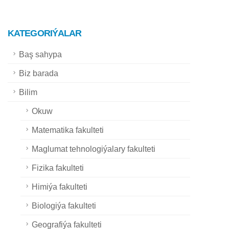
KATEGORIÝALAR
Baş sahypa
Biz barada
Bilim
Okuw
Matematika fakulteti
Maglumat tehnologiýalary fakulteti
Fizika fakulteti
Himiýa fakulteti
Biologiýa fakulteti
Geografiýa fakulteti