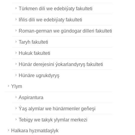
Türkmen dili we edebiýaty fakulteti
Iňlis dili we edebiýaty fakulteti
Roman-german we gündogar dilleri fakulteti
Taryh fakulteti
Hukuk fakulteti
Hünär derejesini ýokarlandyryş fakulteti
Hünäre ugrukdyryş
Ylym
Aspirantura
Ýaş alymlar we hünärmenler geňeşi
Tebigy we takyk ylymlar merkezi
Halkara hyzmatdaşlyk