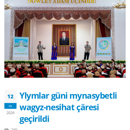
Ylymlar güni mynasybetli
12
wagyz-nesihat çäresi
06
2026
geçirildi
239