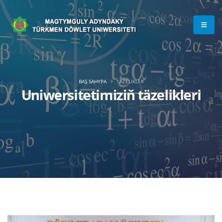
BAŞ SAHYPA
TÄZELIKLER
Uniwersitetimiziň täzelikleri