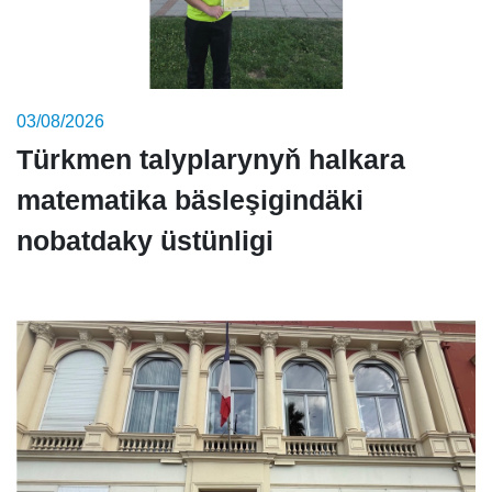
03/08/2026
Türkmen talyplarynyň halkara
matematika bäsleşigindäki
nobatdaky üstünligi