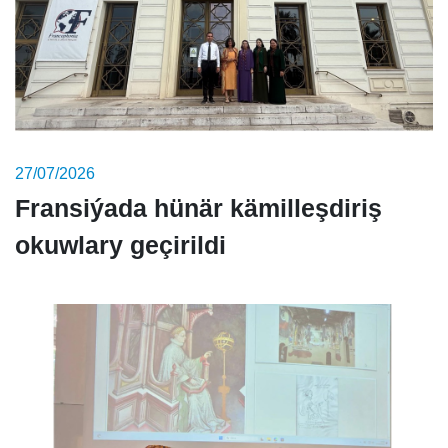
27/07/2026
Fransiýada hünär kämilleşdiriş
okuwlary geçirildi