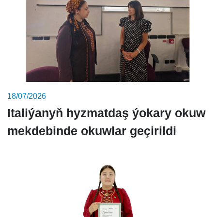
18/07/2026
Italiýanyň hyzmatdaş ýokary okuw
mekdebinde okuwlar geçirildi