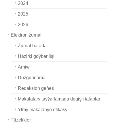
2024
2025
2026
Elektron žurnal
Žurnal barada
Häzirki goýberilişi
Arhiw
Düzgünnama
Redaksion geňeş
Makalalary taýýarlamaga degişli talaplar
Ylmy makalanyň etikasy
Täzelikler