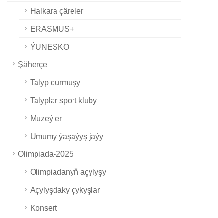
Halkara çäreler
ERASMUS+
ÝUNESKO
Şäherçe
Talyp durmuşy
Talyplar sport kluby
Muzeýler
Umumy ýaşaýyş jaýy
Olimpiada-2025
Olimpiadanyň açylyşy
Açylyşdaky çykyşlar
Konsert