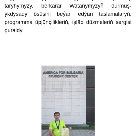
taryhymyzy, berkarar Watanymyzyň durmuş-
ykdysady ösüşini beýan edýän taslamalaryň,
programma üpjünçilikleriň, işläp düzmeleriň sergisi
guraldy.