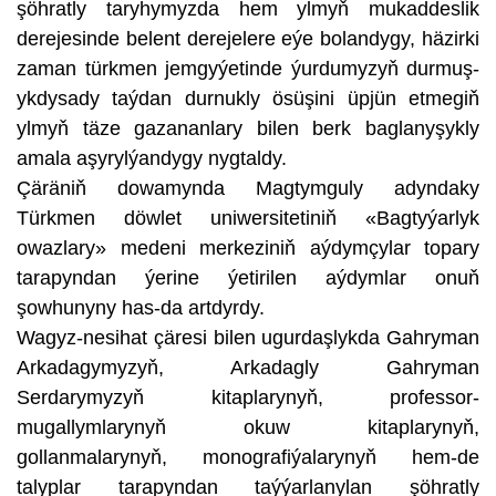
şöhratly taryhymyzda hem ylmyň mukaddeslik
derejesinde belent derejelere eýe bolandygy, häzirki
zaman türkmen jemgyýetinde ýurdumyzyň durmuş-
ykdysady taýdan durnukly ösüşini üpjün etmegiň
ylmyň täze gazananlary bilen berk baglanyşykly
amala aşyrylýandygy nygtaldy.
Çäräniň dowamynda Magtymguly adyndaky
Türkmen döwlet uniwersitetiniň «Bagtyýarlyk
owazlary» medeni merkeziniň aýdymçylar topary
tarapyndan ýerine ýetirilen aýdymlar onuň
şowhunyny has-da artdyrdy.
Wagyz-nesihat çäresi bilen ugurdaşlykda Gahryman
Arkadagymyzyň, Arkadagly Gahryman
Serdarymyzyň kitaplarynyň, professor-
mugallymlarynyň okuw kitaplarynyň,
gollanmalarynyň, monografiýalarynyň hem-de
talyplar tarapyndan taýýarlanylan şöhratly