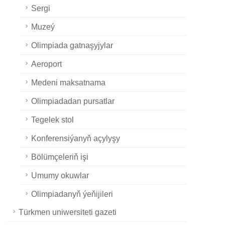
Sergi
Muzeý
Olimpiada gatnaşyjylar
Aeroport
Medeni maksatnama
Olimpiadadan pursatlar
Tegelek stol
Konferensiýanyň açylyşy
Bölümçeleriň işi
Umumy okuwlar
Olimpiadanyň ýeňijileri
Türkmen uniwersiteti gazeti