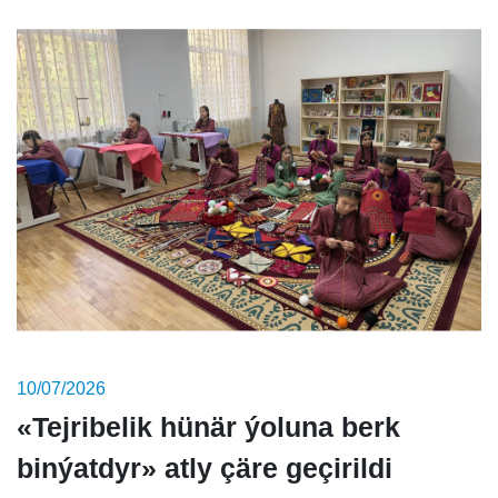
10/07/2026
«Tejribelik hünär ýoluna berk
binýatdyr» atly çäre geçirildi