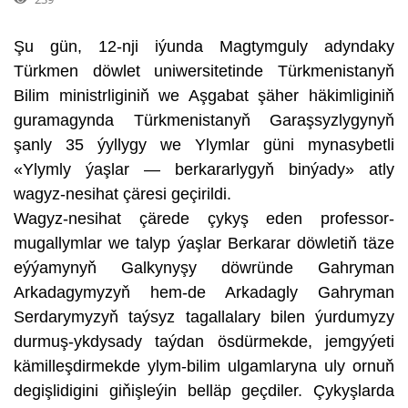
Şu gün, 12-nji iýunda Magtymguly adyndaky
Türkmen döwlet uniwersitetinde Türkmenistanyň
Bilim ministrliginiň we Aşgabat şäher häkimliginiň
guramagynda Türkmenistanyň Garaşsyzlygynyň
şanly 35 ýyllygy we Ylymlar güni mynasybetli
«Ylymly ýaşlar — berkararlygyň binýady» atly
wagyz-nesihat çäresi geçirildi.
Wagyz-nesihat çärede çykyş eden professor-
mugallymlar we talyp ýaşlar Berkarar döwletiň täze
eýýamynyň Galkynyşy döwründe Gahryman
Arkadagymyzyň hem-de Arkadagly Gahryman
Serdarymyzyň taýsyz tagallalary bilen ýurdumyzy
durmuş-ykdysady taýdan ösdürmekde, jemgyýeti
kämilleşdirmekde ylym-bilim ulgamlaryna uly ornuň
degişlidigini giňişleýin belläp geçdiler. Çykyşlarda