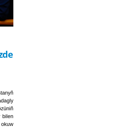
zde
stanyň
dagly
özüniň
 bilen
y okuw