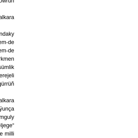
döwrüň
alkara
ndaky
hem-de
hem-de
ürkmen
sümlik
ejeli
gürrüň
alkara
oýunça
ymguly
ljege”
 milli