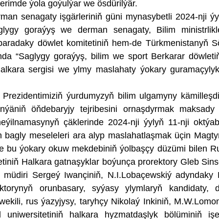
gerimde ýola goýulýar we ösdürilýär.
an senagaty işgärleriniň güni mynasybetli 2024-nji ýy
lygy goraýyş we derman senagaty, Bilim ministrlikle
baradaky döwlet komitetiniň hem-de Türkmenistanyň 
da “Saglygy goraýyş, bilim we sport Berkarar döwleti
alkara sergisi we ylmy maslahaty ýokary guramaçyly
rezidentimiziň ýurdumyzyň bilim ulgamyny kämilleşd
nýäniň öňdebaryjy tejribesini ornaşdyrmak maksady 
ýilnamasynyň çäklerinde 2024-nji ýylyň 11-nji oktýa
n bagly meseleleri ara alyp maslahatlaşmak üçin Magt
e bu ýokary okuw mekdebiniň ýolbaşçy düzümi bilen R
tiniň Halkara gatnaşyklar boýunça prorektory Gleb Sin
iň müdiri Sergeý Iwançiniň, N.I.Lobaçewskiý adyndaky 
ektorynyň orunbasary, syýasy ylymlaryň kandidaty, 
wekili, rus ýazyjysy, taryhçy Nikolaý Inkiniň, M.W.Lom
 uniwersitetiniň halkara hyzmatdaşlyk bölüminiň iş