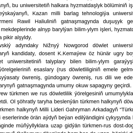
yň, bu uniwersitetiň halkara hyzmatdaşlyk bölüminiň iş
ýskaýanyň, Kazan milli barlag tehnologiýa uniwersit
ärmeni Rawil Haliuliniň gatnaşmagynda duşuşyk geçi
mekdeplerinde alnyp barylýan bilim-ylym işleri, hyzmat
 pikir alşyldy.
wskiý adyndaky Nižnyý Nowgorod döwlet uniwersite
mlaryň kandidaty, dosent K.Kemaýew öz hünär ugry b
niwersitetiniň talyplary bilen bilim-ylym garaýyş
örelgeleriniň esaslary (rus döwletliliginiň emele gelm
syýasaty öwreniş, gündogary öwreniş, rus dili we ede
mlarynyň gatnaşmagynda umumy okuw sapagyny geçirdi
 türkmen we rus döwletlilik ýörelgesiniň umumylykl
 etdi. Ol şöhratly taryha beslenýän türkmen halkynyň döwle
ürkmen halkynyň Milli Lideri Gahryman Arkadagyň “Tür
ki eserlerinde örän aýdyň beýan edilýändigini çykyşynda 
inde müňýyllyklara uzap gidýän türkmen-rus dost-do