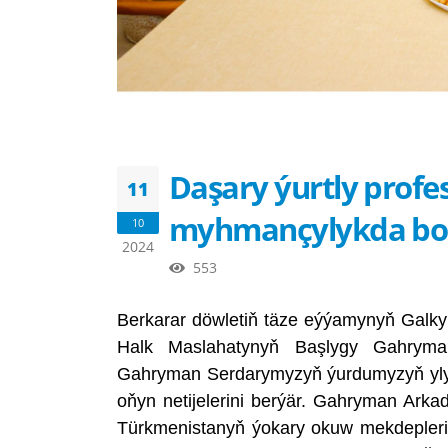
Daşary ýurtly profe
11
myhmançylykda bol
10
2024
553
Berkarar döwletiň täze eýýamynyň Galky
Halk Maslahatynyň Başlygy Gahryma
Gahryman Serdarymyzyň ýurdumyzyň ylym
oňyn netijelerini berýär. Gahryman Arka
Türkmenistanyň ýokary okuw mekdeplerin