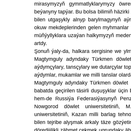
mirasymyzyň gymmatlyklarymyzy öwre
beýanyny tapýar. Bu bolsa bilimiň häzirki 
bilen utgaşykly alnyp barylmagynyň aý
okuw mekdeplerinden gelen myhmanlar b
müňýyllyklara uzaýan halkymyzyň meden
artdy.
Şonuň ýaly-da, halkara sergisine we y
Magtymguly adyndaky Türkmen döwlet u
aýdymçylary, tansçylary we dutarçylar to
aýdymlar, mukamlar we milli tanslar olarda
Magtymguly adyndaky Türkmen döwlet u
babatda geçirilen täsirli duşuşyklar üçi
hem-de Russiýa Federasiýasynyň Penza
Nowgorod döwlet uniwersitetiniň, 
uniwersitetiniň, Kazan milli barlag tehno
bilen tejribe alyşmak arkaly täze gözýet
döredijilikli zähmet çekmek ugrundaky äh