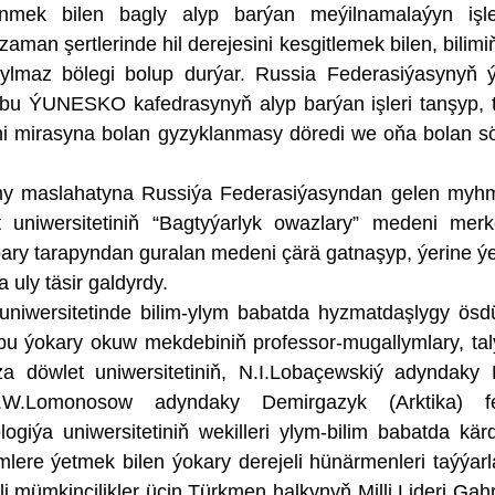
nmek bilen bagly alyp barýan meýilnamalaýyn işle
zaman şertlerinde hil derejesini kesgitlemek bilen, bilimi
rylmaz bölegi bolup durýar. Russia Federasiýasynyň 
u ÝUNESKO kafedrasynyň alyp barýan işleri tanşyp, 
i mirasyna bolan gyzyklanmasy döredi we oňa bolan s
lmy maslahatyna Russiýa Federasiýasyndan gelen myh
niwersitetiniň “Bagtyýarlyk owazlary” medeni merk
pary tarapyndan guralan medeni çärä gatnaşyp, ýerine ýet
 uly täsir galdyrdy.
niwersitetinde bilim-ylym babatda hyzmatdaşlygy ös
n bu ýokary okuw mekdebiniň professor-mugallymlary, tal
 döwlet uniwersitetiniň, N.I.Lobaçewskiý adyndaky 
M.W.Lomonosow adyndaky Demirgazyk (Arktika) fe
logiýa uniwersitetiniň wekilleri ylym-bilim babatda kärd
imlere ýetmek bilen ýokary derejeli hünärmenleri taýýar
li mümkinçilikler üçin Türkmen halkynyň Milli Lideri Ga