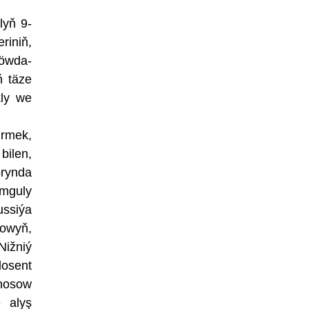
lyň 9-
riniň,
Söwda-
ň täze
kly we
irmek,
bilen,
brynda
ymguly
ussiýa
sowyň,
Nižniý
dosent
onosow
e alyş