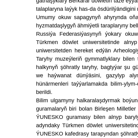
gatnaşyklary Berkarar döwletiň täze eý
talaplaryna laýyk has-da ösdürilýändigini
Umumy okuw sapagynyň ahyrynda oňa ga
hyzmatdaşlygyň ähmiýetli taraplaryny bell
Russiýa Federasiýasynyň ýokary oku
Türkmen döwlet uniwersitetinde alnyp
uniwersitetden hereket edýän Arheolog
Taryhy muzeýleriň gymmatlyklary bilen 
halkynyň şöhratly taryhy, bagtyýar şu g
we haýwanat dünýäsini, gazylyp aly
hünärmenleri taýýarlamakda bilim-yly
berildi.
Bilim ulgamyny halkaralaşdyrmak boýunç
guramalaryň biri bolan Birleşen Millet
ÝUNESKO guramasy bilen alnyp barylýa
adyndaky Türkmen döwlet uniwersitetind
ÝUNESKO kafedrasy tarapyndan şöhratly 