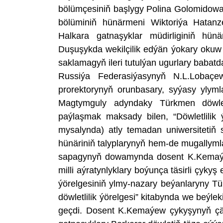
bölümçesiniň başlygy Polina Golomidowan
bölüminiň hünärmeni Wiktoriýa Hatanze
Halkara gatnaşyklar müdirliginiň hün
Duşuşykda wekilçilik edýän ýokary okuw 
saklamagyň ileri tutulýan ugurlary babatda
Russiýa Federasiýasynyň N.L.Lobaçe
prorektorynyň orunbasary, syýasy yly
Magtymguly adyndaky Türkmen döwlet u
paýlaşmak maksady bilen, “Döwletlilik ý
mysalynda) atly temadan uniwersitetiň 
hünäriniň talyplarynyň hem-de mugally
sapagynyň dowamynda dosent K.Kemaýew
milli aýratynlyklary boýunça täsirli çykyş
ýörelgesiniň ylmy-nazary beýanlaryny T
döwletlilik ýörelgesi” kitabynda we beýle
geçdi. Dosent K.Kemaýew çykyşynyň çäg