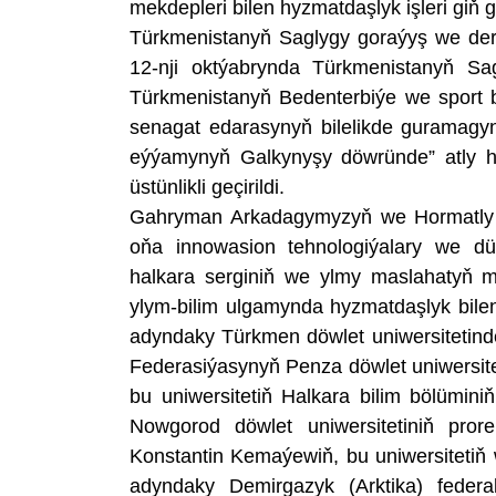
mekdepleri bilen hyzmatdaşlyk işleri giň 
Türkmenistanyň Saglygy goraýyş we derm
12-nji oktýabrynda Türkmenistanyň Sag
Türkmenistanyň Bedenterbiýe we sport 
senagat edarasynyň bilelikde guramagyn
eýýamynyň Galkynyşy döwründe” atly h
üstünlikli geçirildi.
Gahryman Arkadagymyzyň we Hormatly P
oňa innowasion tehnologiýalary we dü
halkara serginiň we ylmy maslahatyň me
ylym-bilim ulgamynda hyzmatdaşlyk bile
adyndaky Türkmen döwlet uniwersitetind
Federasiýasynyň Penza döwlet uniwersite
bu uniwersitetiň Halkara bilim bölümin
Nowgorod döwlet uniwersitetiniň pror
Konstantin Kemaýewiň, bu uniwersitetiň 
adyndaky Demirgazyk (Arktika) federal