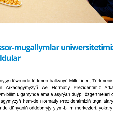
ssor-mugallymlar uniwersitetimi
dular
nyşy döwründe türkmen halkynyň Milli Lideri, Türkmeni
n Arkadagymyzyň we Hormatly Prezidentimiz Arka
-bilim ulgamynda amala aşyrýan düýpli özgertmeleri 
dagymyzyň hem-de Hormatly Prezidentimiziň tagallalary
de dünýäniň öňdebaryjy ylym-bilim merkezleri, ýokar