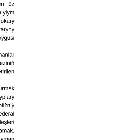
ri öz
ň ylym
ýokary
taryhy
öýgüsi
manlar
eziniň
irilen
dürmek
yplary
Nižniý
deral
eşleri
lamak,
hryman