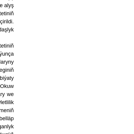
e alyş
etiniň
rildi.
daşlyk
tiniň
oýunça
laryny
eginiň
biýaty
. Okuw
ary we
tlilik
kmeniň
belläp
ganlyk