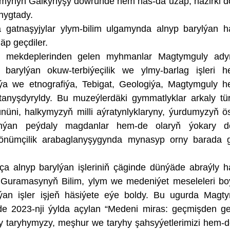
ýamynyň Galkynyşy döwründe hem has-da uzap, häzirki 
 nygtady.
tnaşyjylar ylym-bilim ulgamynda alnyp barylýan h
äp geçdiler.
w mekdeplerinden gelen myhmanlar Magtymguly ady
 barylýan okuw-terbiýeçilik we ylmy-barlag işleri 
iýa we etnografiýa, Tebigat, Geologiýa, Magtymguly 
tanyşdyryldy. Bu muzeýlerdäki gymmatlyklar arkaly t
ününi, halkymyzyň milli aýratynlyklaryny, ýurdumyzyň ö
nýan peýdaly magdanlar hem-de olaryň ýokary der
m-önümçilik arabaglanyşygynda mynasyp orny barada 
a alnyp barylýan işleriniň çäginde dünýäde abraýly h
ler Guramasynyň Bilim, ylym we medeniýet meseleleri b
n işler işjeň häsiýete eýe boldy. Bu ugurda Magt
e 2023-nji ýylda açylan “Medeni miras: geçmişden ge
taryhymyzy, meşhur we taryhy şahsyýetlerimizi hem-de