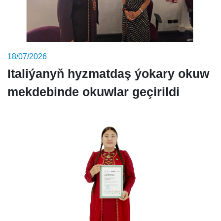
18/07/2026
Italiýanyň hyzmatdaş ýokary okuw
mekdebinde okuwlar geçirildi