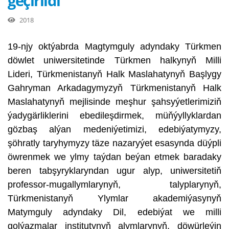
geçirildi
2018
19-njy oktýabrda Magtymguly adyndaky Türkmen
döwlet uniwersitetinde Türkmen halkynyň Milli
Lideri, Türkmenistanyň Halk Maslahatynyň Başlygy
Gahryman Arkadagymyzyň Türkmenistanyň Halk
Maslahatynyň mejlisinde meşhur şahsyýetlerimiziň
ýadygärliklerini ebedileşdirmek, müňýyllyklardan
gözbaş alýan medeniýetimizi, edebiýatymyzy,
şöhratly taryhymyzy täze nazaryýet esasynda düýpli
öwrenmek we ylmy taýdan beýan etmek baradaky
beren tabşyryklaryndan ugur alyp, uniwersitetiň
professor-mugallymlarynyň, talyplarynyň,
Türkmenistanyň Ylymlar akademiýasynyň
Matymguly adyndaky Dil, edebiýat we milli
golýazmalar institutynyň alymlarynyň, döwürleýin