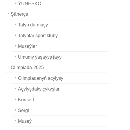
ÝUNESKO
Şäherçe
Talyp durmuşy
Talyplar sport kluby
Muzeýler
Umumy ýaşaýyş jaýy
Olimpiada-2025
Olimpiadanyň açylyşy
Açylyşdaky çykyşlar
Konsert
Sergi
Muzeý