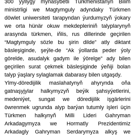
300 ýyllygy mynasybetli Türkmenistanyň Bilim
ministrligi we Magtymguly adyndaky Türkmen
döwlet uniwersiteti tarapyndan ýurdumyzyň ýokary
we orta hünär okuw mekdepleriniň talyplarynyň
arasynda türkmen, iňlis, rus dillerinde geçirilen
“Magtymguly sözle bu şirin dilde” atly diktant
bäsleşiginde, şeýle-de “Ak ýollarda peder ýoly
görelde, asudalyk gadym ile ýörelge” ady bilen
geçirilen surat çekmek bäsleşiginde ýeňiji bolan
talyp ýaşlary sylaglamak dabarasy bilen utgaşdy.
Ylmy-döredijilik maslahatynyň ahyrynda oňa
gatnaşyjylar halkymyzyň beýik şahsyýetlerini,
medeniýet, sungat we döredijilik işgärlerini
öwrenmek ugrunda alyp barýan tutumly işleri üçin
Türkmen halkynyň Milli Lideri Gahryman
Arkadagymyza we Hormatly Prezidentimiz
Arkadagly Gahryman Serdarymyza alkyş we