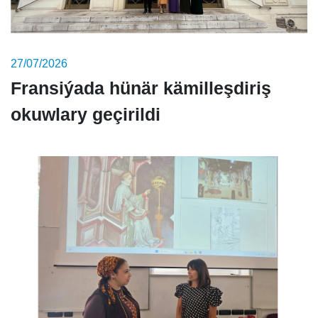
27/07/2026
Fransiýada hünär kämilleşdiriş
okuwlary geçirildi