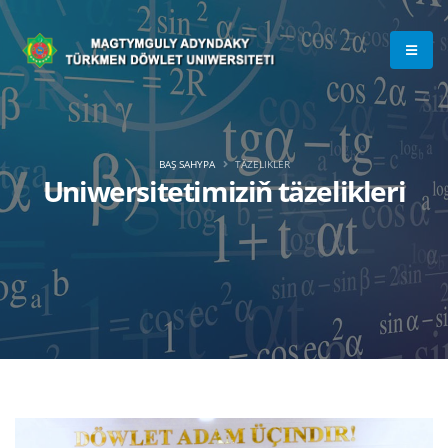
BAŞ SAHYPA
TÄZELIKLER
Uniwersitetimiziň täzelikleri