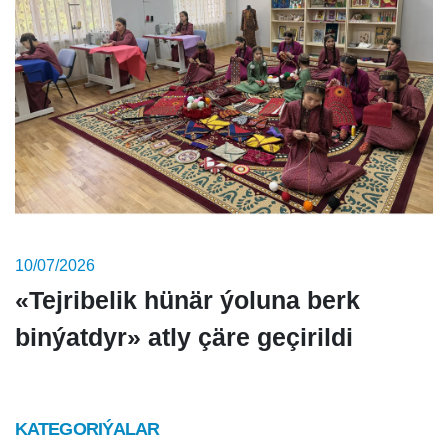
10/07/2026
«Tejribelik hünär ýoluna berk
binýatdyr» atly çäre geçirildi
KATEGORIÝALAR