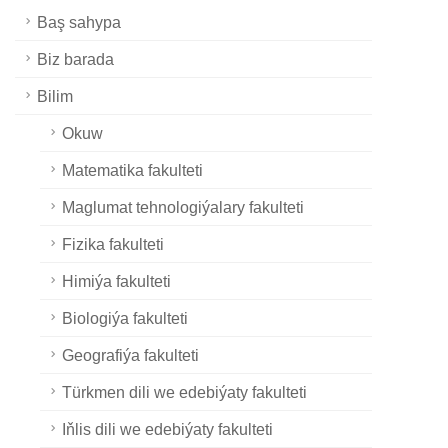
Baş sahypa
Biz barada
Bilim
Okuw
Matematika fakulteti
Maglumat tehnologiýalary fakulteti
Fizika fakulteti
Himiýa fakulteti
Biologiýa fakulteti
Geografiýa fakulteti
Türkmen dili we edebiýaty fakulteti
Iňlis dili we edebiýaty fakulteti