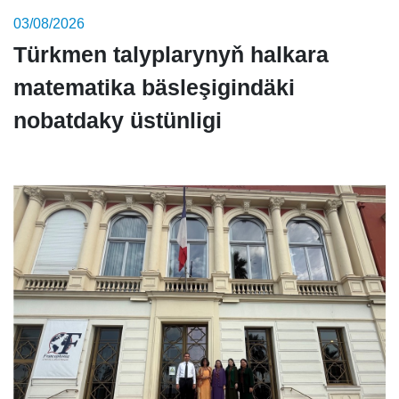
03/08/2026
Türkmen talyplarynyň halkara
matematika bäsleşigindäki
nobatdaky üstünligi