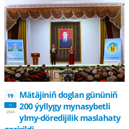
Mätäjiniň doglan gününiň
19
200 ýyllygy mynasybetli
10
2024
ylmy-döredijilik maslahaty