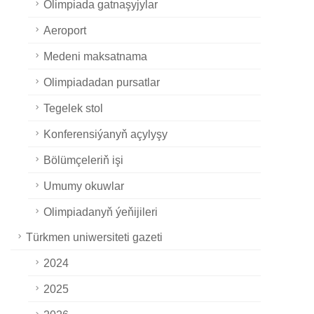
Olimpiada gatnaşyjylar
Aeroport
Medeni maksatnama
Olimpiadadan pursatlar
Tegelek stol
Konferensiýanyň açylyşy
Bölümçeleriň işi
Umumy okuwlar
Olimpiadanyň ýeňijileri
Türkmen uniwersiteti gazeti
2024
2025