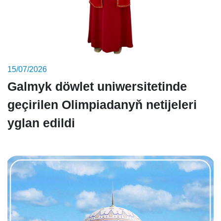
15/07/2026
Galmyk döwlet uniwersitetinde
geçirilen Olimpiadanyň netijeleri
yglan edildi