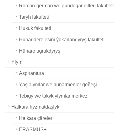
Roman-german we gündogar dilleri fakulteti
Taryh fakulteti
Hukuk fakulteti
Hünär derejesini ýokarlandyryş fakulteti
Hünäre ugrukdyryş
Ylym
Aspirantura
Ýaş alymlar we hünärmenler geňeşi
Tebigy we takyk ylymlar merkezi
Halkara hyzmatdaşlyk
Halkara çäreler
ERASMUS+