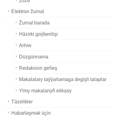
2026
Elektron žurnal
Žurnal barada
Häzirki goýberilişi
Arhiw
Düzgünnama
Redaksion geňeş
Makalalary taýýarlamaga degişli talaplar
Ylmy makalanyň etikasy
Täzelikler
Habarlaşmak üçin