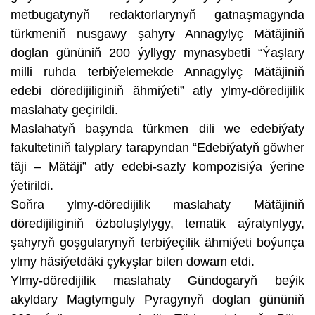
metbugatynyň redaktorlarynyň gatnaşmagynda
türkmeniň nusgawy şahyry Annagylyç Mätäjiniň
doglan gününiň 200 ýyllygy mynasybetli “Ýaşlary
milli ruhda terbiýelemekde Annagylyç Mätäjiniň
edebi döredijiliginiň ähmiýeti” atly ylmy-döredijilik
maslahaty geçirildi.
Maslahatyň başynda türkmen dili we edebiýaty
fakultetiniň talyplary tarapyndan “Edebiýatyň göwher
täji – Mätäji” atly edebi-sazly kompozisiýa ýerine
ýetirildi.
Soňra ylmy-döredijilik maslahaty Mätäjiniň
döredijiliginiň özboluşlylygy, tematik aýratynlygy,
şahyryň goşgularynyň terbiýeçilik ähmiýeti boýunça
ylmy häsiýetdäki çykyşlar bilen dowam etdi.
Ylmy-döredijilik maslahaty Gündogaryň beýik
akyldary Magtymguly Pyragynyň doglan gününiň