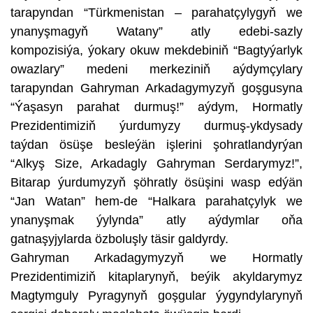
tarapyndan “Türkmenistan – parahatçylygyň we
ynanyşmagyň Watany” atly edebi-sazly
kompozisiýa, ýokary okuw mekdebiniň “Bagtyýarlyk
owazlary” medeni merkeziniň aýdymçylary
tarapyndan Gahryman Arkadagymyzyň goşgusyna
“Ýaşasyn parahat durmuş!” aýdym, Hormatly
Prezidentimiziň ýurdumyzy durmuş-ykdysady
taýdan ösüşe besleýän işlerini şohratlandyrýan
“Alkyş Size, Arkadagly Gahryman Serdarymyz!”,
Bitarap ýurdumyzyň şöhratly ösüşini wasp edýän
“Jan Watan” hem-de “Halkara parahatçylyk we
ynanyşmak ýylynda” atly aýdymlar oňa
gatnaşyjylarda özboluşly täsir galdyrdy.
Gahryman Arkadagymyzyň we Hormatly
Prezidentimiziň kitaplarynyň, beýik akyldarymyz
Magtymguly Pyragynyň goşgular ýygyndylarynyň