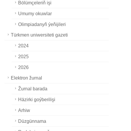
Bölümçeleriň işi
Umumy okuwlar
Olimpiadanyň ýeňijileri
Türkmen uniwersiteti gazeti
2024
2025
2026
Elektron žurnal
Žurnal barada
Häzirki goýberilişi
Arhiw
Düzgünnama