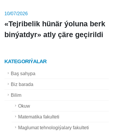
10/07/2026
«Tejribelik hünär ýoluna berk
binýatdyr» atly çäre geçirildi
KATEGORIÝALAR
Baş sahypa
Biz barada
Bilim
Okuw
Matematika fakulteti
Maglumat tehnologiýalary fakulteti