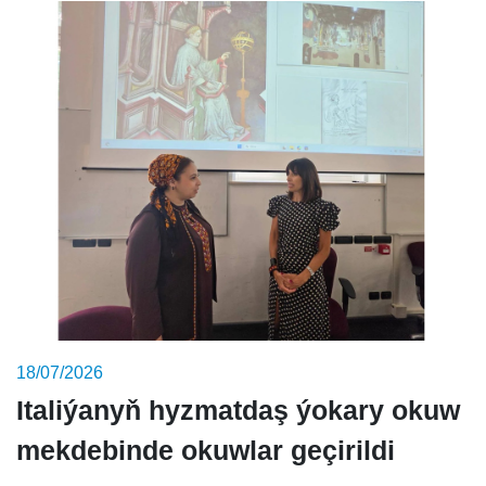
18/07/2026
Italiýanyň hyzmatdaş ýokary okuw
mekdebinde okuwlar geçirildi