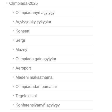
Olimpiada-2025
Olimpiadanyň açylyşy
Açylyşdaky çykyşlar
Konsert
Sergi
Muzeý
Olimpiada gatnaşyjylar
Aeroport
Medeni maksatnama
Olimpiadadan pursatlar
Tegelek stol
Konferensiýanyň açylyşy