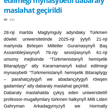
edilmegi mynasybetli dabaraly
maslahat geçirildi
435
28-nji martda Magtymguly adyndaky Türkmen
döwlet uniwersitetinde 2025-nji ýylyň 21-nji
martynda Birleşen Milletler Guramasynyň Baş
Assambleýasynyň 79-njy sessiýasynyň 61-nji
umumy mejlisinde “Türkmenistanyň hemişelik
Bitaraplygy” atly Kararnamanyň kabul edilmegi
mynasybetli “Türkmenistanyň hemişelik Bitaraplygy
– parahatçylygyň we abadançylygyň röwşen
gadamlary” atly dabaraly maslahat geçirildi.
Dabaraly maslahatda çykyş eden uniwersitetiň
professor-mugallymlary türkmen halkynyň Milli Lideri
Gahryman Arkadagymyzyň we Hormatly