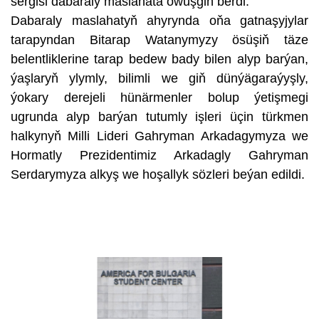
sergisi dabaraly maslahata öwüşgin berdi.
Dabaraly maslahatyň ahyrynda oňa gatnaşyjylar
tarapyndan Bitarap Watanymyzy ösüşiň täze
belentliklerine tarap bedew bady bilen alyp barýan,
ýaşlaryň ylymly, bilimli we giň dünýägaraýyşly,
ýokary derejeli hünärmenler bolup ýetişmegi
ugrunda alyp barýan tutumly işleri üçin türkmen
halkynyň Milli Lideri Gahryman Arkadagymyza we
Hormatly Prezidentimiz Arkadagly Gahryman
Serdarymyza alkyş we hoşallyk sözleri beýan edildi.