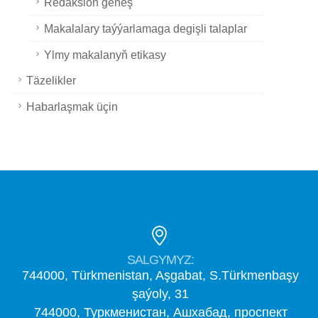
Redaksion geňeş
Makalalary taýýarlamaga degişli talaplar
Ylmy makalanyň etikasy
Täzelikler
Habarlaşmak üçin
SALGYMYZ:
744000, Türkmenistan, Aşgabat, S.Türkmenbaşy
şaýoly, 31
744000, Туркменистан, Ашхабад, проспект