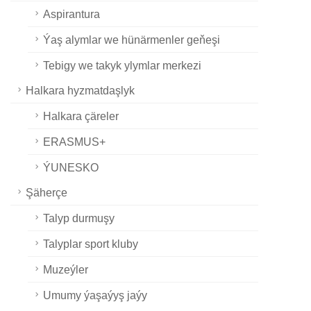
Aspirantura
Ýaş alymlar we hünärmenler geňeşi
Tebigy we takyk ylymlar merkezi
Halkara hyzmatdaşlyk
Halkara çäreler
ERASMUS+
ÝUNESKO
Şäherçe
Talyp durmuşy
Talyplar sport kluby
Muzeýler
Umumy ýaşaýyş jaýy