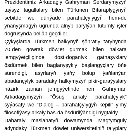
Prezidentimiz Arkadagly Gahryman Serdarymyzyň
taýsyz tagallalary bilen Türkmen Bitaraplygynyň
sebitde we dünýäde parahatçylygyň hem-de
ynanyşmagyň ugrunda alnyp barylýan tutumly işler
dogrusynda belläp geçdiler.
Çykyşlarda Türkmen halkynyň şöhratly taryhynda
70-den gowrak döwlet gurmak bilen halkara
jemgyýetçiliginde dost-doganlyk gatnaşyklary
ösdürmek bilen baglanyşykly başlangyçlary öňe
sürendigi, asyrlaryň ýaňy bolup ýaňlanýan
abadançylyk baradaky halkymyzyň pikir-garaýyşlary
häzirki zaman jemgyýetinde hem Gahryman
Arkadagymyzyň “Ösüş arkaly parahatçylyk”
syýasaty we “Dialog – parahatçylygyň kepili” ylmy
filosofiýasy arkaly has-da ösdürilýändigi nygtaldy.
Dabaraly maslahatyň dowamynda Magtymguly
adyndaky Türkmen döwlet uniwersitetiniň talyplary