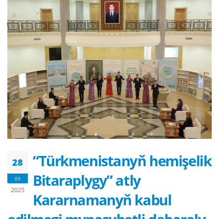
“Türkmenistanyň hemişelik
28
Bitaraplygy” atly
03
2025
Kararnamanyň kabul