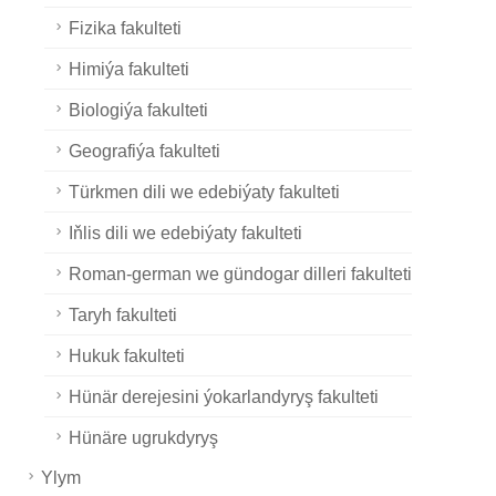
Fizika fakulteti
Himiýa fakulteti
Biologiýa fakulteti
Geografiýa fakulteti
Türkmen dili we edebiýaty fakulteti
Iňlis dili we edebiýaty fakulteti
Roman-german we gündogar dilleri fakulteti
Taryh fakulteti
Hukuk fakulteti
Hünär derejesini ýokarlandyryş fakulteti
Hünäre ugrukdyryş
Ylym