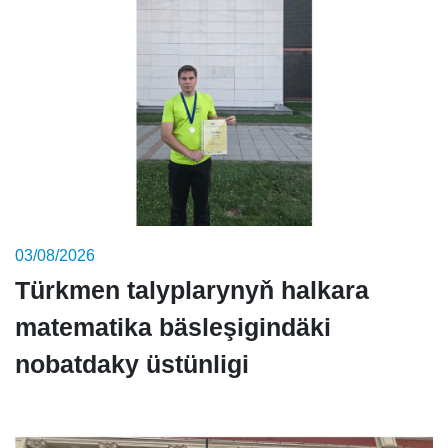
03/08/2026
Türkmen talyplarynyň halkara
matematika bäsleşigindäki
nobatdaky üstünligi