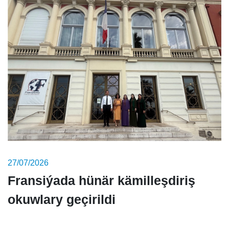
27/07/2026
Fransiýada hünär kämilleşdiriş
okuwlary geçirildi