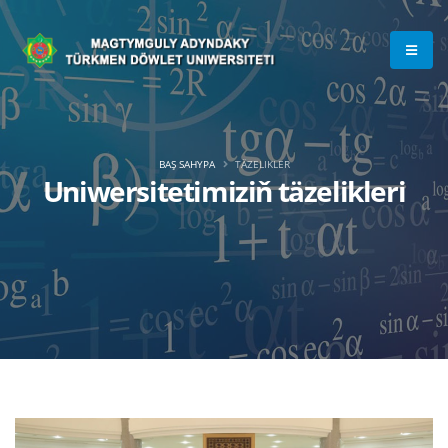
BAŞ SAHYPA
TÄZELIKLER
Uniwersitetimiziň täzelikleri