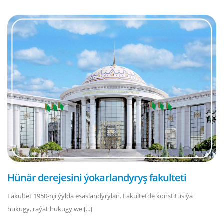
Hünär derejesini ýokarlandyryş fakulteti
Fakultet 1950-nji ýylda esaslandyrylan. Fakultetde konstitusiýa
hukugy, raýat hukugy we [...]