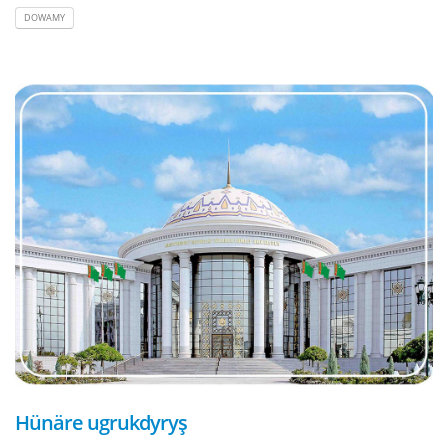
DOWAMY
Hünäre ugrukdyryş