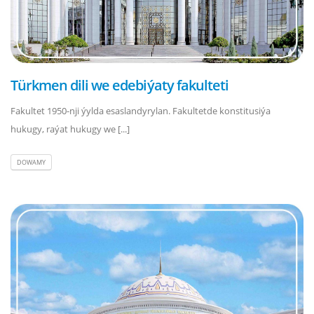
Türkmen dili we edebiýaty fakulteti
Fakultet 1950-nji ýylda esaslandyrylan. Fakultetde konstitusiýa
hukugy, raýat hukugy we [...]
DOWAMY