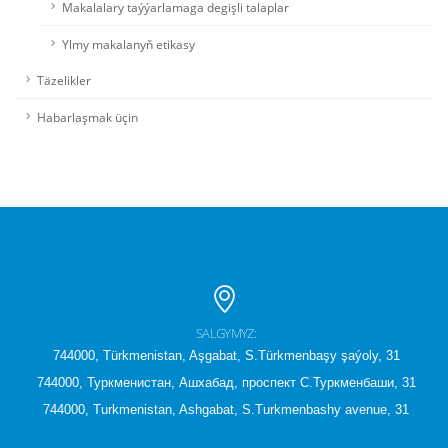
Makalalary taýýarlamaga degişli talaplar
Ylmy makalanyň etikasy
Täzelikler
Habarlaşmak üçin
SALGYMYZ:
744000, Türkmenistan, Aşgabat, S.Türkmenbaşy şaýoly, 31
744000, Туркменистан, Ашхабад, проспект С.Туркменбаши, 31
744000, Turkmenistan, Ashgabat, S.Turkmenbashy avenue, 31