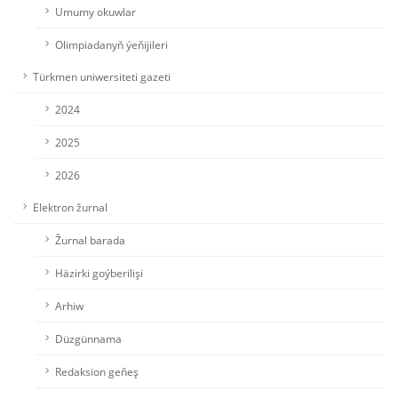
Umumy okuwlar
Olimpiadanyň ýeňijileri
Türkmen uniwersiteti gazeti
2024
2025
2026
Elektron žurnal
Žurnal barada
Häzirki goýberilişi
Arhiw
Düzgünnama
Redaksion geňeş