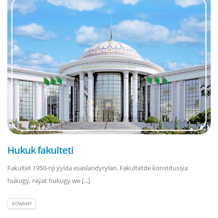
Hukuk fakulteti
Fakultet 1950-nji ýylda esaslandyrylan. Fakultetde konstitusiýa
hukugy, raýat hukugy we [...]
DOWAMY