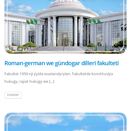
Roman-german we gündogar dilleri fakulteti
Fakultet 1950-nji ýylda esaslandyrylan. Fakultetde konstitusiýa
hukugy, raýat hukugy we [...]
DOWAMY