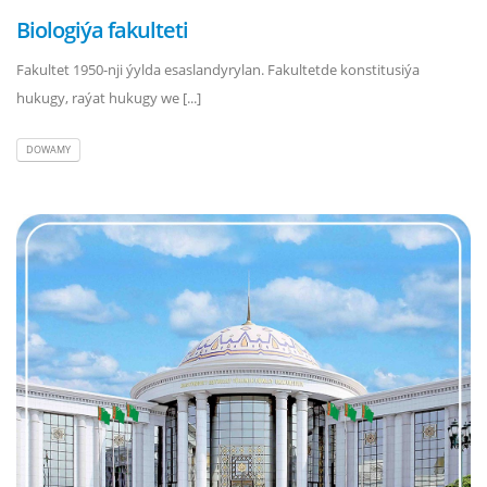
Biologiýa fakulteti
Fakultet 1950-nji ýylda esaslandyrylan. Fakultetde konstitusiýa
hukugy, raýat hukugy we [...]
DOWAMY