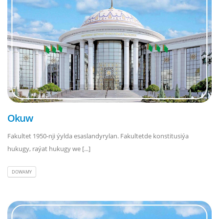
Okuw
Fakultet 1950-nji ýylda esaslandyrylan. Fakultetde konstitusiýa
hukugy, raýat hukugy we [...]
DOWAMY