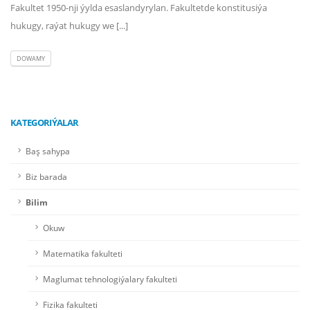
Fakultet 1950-nji ýylda esaslandyrylan. Fakultetde konstitusiýa
hukugy, raýat hukugy we [...]
DOWAMY
KATEGORIÝALAR
Baş sahypa
Biz barada
Bilim
Okuw
Matematika fakulteti
Maglumat tehnologiýalary fakulteti
Fizika fakulteti