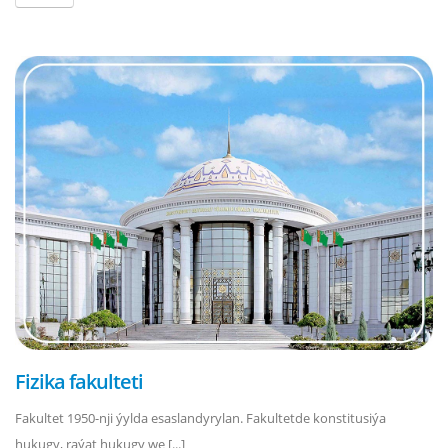
Fizika fakulteti
Fakultet 1950-nji ýylda esaslandyrylan. Fakultetde konstitusiýa
hukugy, raýat hukugy we [...]