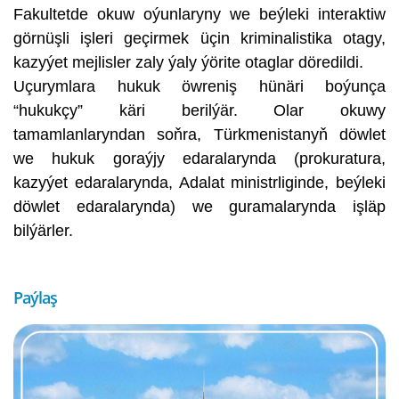
Fakultetde okuw oýunlaryny we beýleki interaktiw
görnüşli işleri geçirmek üçin kriminalistika otagy,
kazyýet mejlisler zaly ýaly ýörite otaglar döredildi.
Uçurymlara hukuk öwreniş hünäri boýunça
“hukukçy” käri berilýär. Olar okuwy
tamamlanlaryndan soňra, Türkmenistanyň döwlet
we hukuk goraýjy edaralarynda (prokuratura,
kazyýet edaralarynda, Adalat ministrliginde, beýleki
döwlet edaralarynda) we guramalarynda işläp
bilýärler.
Paýlaş