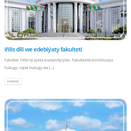
Iňlis dili we edebiýaty fakulteti
Fakultet 1950-nji ýylda esaslandyrylan. Fakultetde konstitusiýa
hukugy, raýat hukugy we [...]
DOWAMY