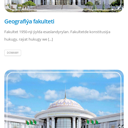
Geografiýa fakulteti
Fakultet 1950-nji ýylda esaslandyrylan. Fakultetde konstitusiýa
hukugy, raýat hukugy we [...]
DOWAMY