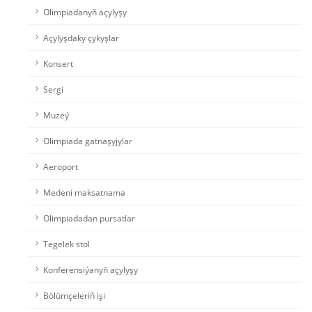
Olimpiadanyň açylyşy
Açylyşdaky çykyşlar
Konsert
Sergi
Muzeý
Olimpiada gatnaşyjylar
Aeroport
Medeni maksatnama
Olimpiadadan pursatlar
Tegelek stol
Konferensiýanyň açylyşy
Bölümçeleriň işi