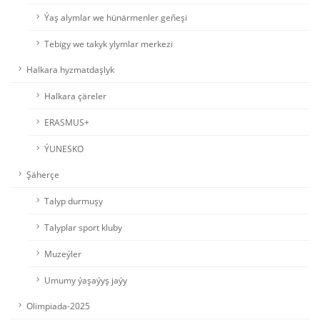
Ýaş alymlar we hünärmenler geňeşi
Tebigy we takyk ylymlar merkezi
Halkara hyzmatdaşlyk
Halkara çäreler
ERASMUS+
ÝUNESKO
Şäherçe
Talyp durmuşy
Talyplar sport kluby
Muzeýler
Umumy ýaşaýyş jaýy
Olimpiada-2025