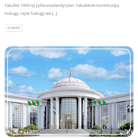
Fakultet 1950-nji ýylda esaslandyrylan. Fakultetde konstitusiýa
hukugy, raýat hukugy we [...]
DOWAMY