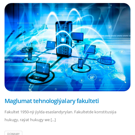
Maglumat tehnologiýalary fakulteti
Fakultet 1950-nji ýylda esaslandyrylan. Fakultetde konstitusiýa
hukugy, raýat hukugy we [...]
DOWAMY