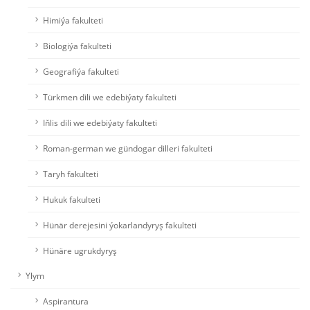
Himiýa fakulteti
Biologiýa fakulteti
Geografiýa fakulteti
Türkmen dili we edebiýaty fakulteti
Iňlis dili we edebiýaty fakulteti
Roman-german we gündogar dilleri fakulteti
Taryh fakulteti
Hukuk fakulteti
Hünär derejesini ýokarlandyryş fakulteti
Hünäre ugrukdyryş
Ylym
Aspirantura