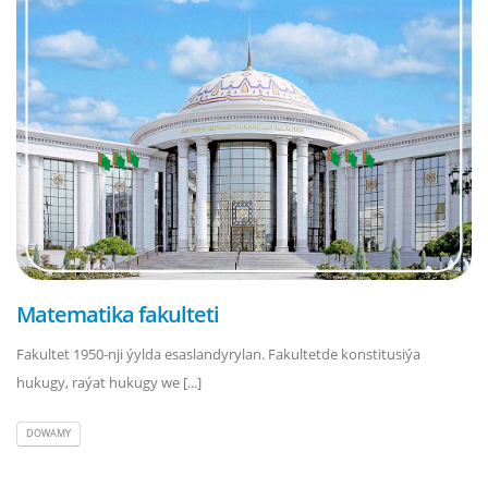
Matematika fakulteti
Fakultet 1950-nji ýylda esaslandyrylan. Fakultetde konstitusiýa
hukugy, raýat hukugy we [...]
DOWAMY