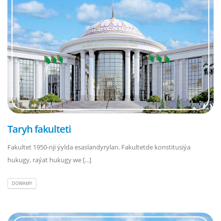
Taryh fakulteti
Fakultet 1950-nji ýylda esaslandyrylan. Fakultetde konstitusiýa
hukugy, raýat hukugy we [...]
DOWAMY