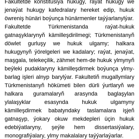
Fakultetde konstitusiýa hukugy, raýat hukugy we
jenaýat hukugy kafedralary hereket edip, hukuk
öwreniş hünäri boýunça hünärmenler taýýarlanylýar.
Fakultetde Türkmenistanda raýat-hukuk
gatnaşyklarynyň kämilleşdirilmegi; Türkmenistanyň
döwlet gurluşy we hukuk ulgamy; halkara
hukugynyň ýörelgeleri we kadalary; raýat, jenaýat,
maşgala, telekeçilik, zähmet hem-de hukuk ylmynyň
beýleki pudaklaryny kämilleşdirmek boýunça ylmy-
barlag işleri alnyp barylýar. Fakultetiň mugallymlary
Türkmenistanyň hökümeti bilen dürli ýurtlaryň we
halkara guramalaryň arasynda baglaşylan
ylalaşyklar esasynda hukuk ulgamyny
kämilleşdirmek babatyndaky taslamalara işjeň
gatnaşyp, ýokary okuw mekdepleri üçin hukuk
edebiýatlaryny, şeýle hem dissertasiýalary,
monografiýalary, ylmy makalalary taýýarlaýarlar.