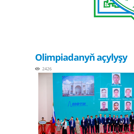
Olimpiadanyň açylyşy
2426