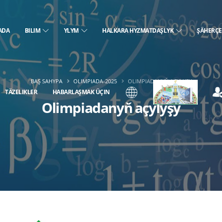
ADA
BILIM
YLYM
HALKARA HYZMATDAŞLYK
ŞÄHERÇ
BAŞ SAHYPA
OLIMPIADA-2025
OLIMPIADANYŇ AÇYLYŞY
TÄZELIKLER
HABARLAŞMAK ÜÇIN
Olimpiadanyň açylyşy