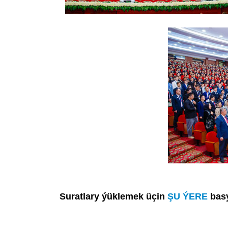
Suratlary ýüklemek üçin
ŞU ÝERE
bas