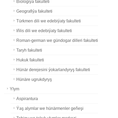
Biologiýa fakulteti
Geografiýa fakulteti
Türkmen dili we edebiýaty fakulteti
Iňlis dili we edebiýaty fakulteti
Roman-german we gündogar dilleri fakulteti
Taryh fakulteti
Hukuk fakulteti
Hünär derejesini ýokarlandyryş fakulteti
Hünäre ugrukdyryş
Ylym
Aspirantura
Ýaş alymlar we hünärmenler geňeşi
Tebigy we takyk ylymlar merkezi