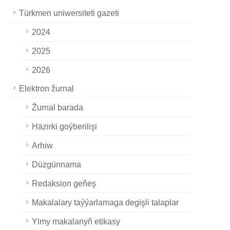
Türkmen uniwersiteti gazeti
2024
2025
2026
Elektron žurnal
Žurnal barada
Häzirki goýberilişi
Arhiw
Düzgünnama
Redaksion geňeş
Makalalary taýýarlamaga degişli talaplar
Ylmy makalanyň etikasy