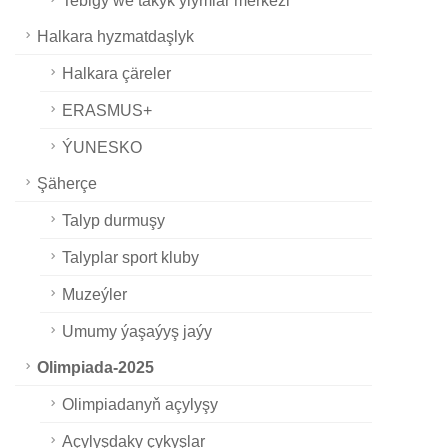
Halkara hyzmatdaşlyk
Halkara çäreler
ERASMUS+
ÝUNESKO
Şäherçe
Talyp durmuşy
Talyplar sport kluby
Muzeýler
Umumy ýaşaýyş jaýy
Olimpiada-2025
Olimpiadanyň açylyşy
Açylyşdaky çykyşlar