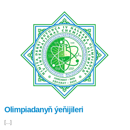
Olimpiadanyň ýeňijileri
[...]