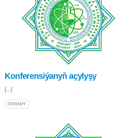
Konferensiýanyň açylyşy
[...]
DOWAMY