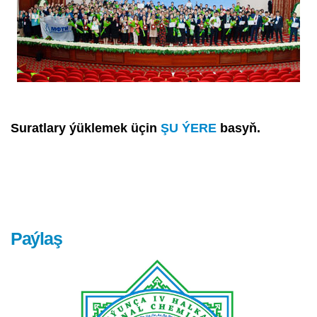
Suratlary ýüklemek üçin
ŞU ÝERE
basyň.
Paýlaş