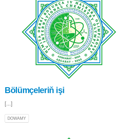
Bölümçeleriň işi
[...]
DOWAMY