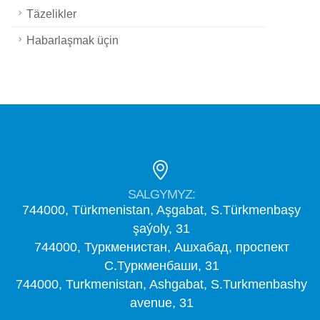
Täzelikler
Habarlaşmak üçin
SALGYMYZ:
744000, Türkmenistan, Aşgabat, S.Türkmenbaşy
şaýoly, 31
744000, Туркменистан, Ашхабад, проспект
С.Туркменбаши, 31
744000, Turkmenistan, Ashgabat, S.Turkmenbashy
avenue, 31