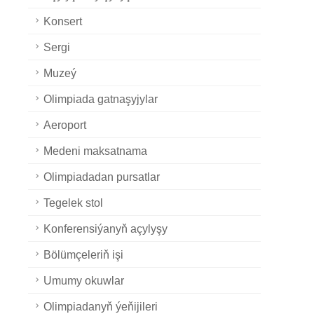
Konsert
Sergi
Muzeý
Olimpiada gatnaşyjylar
Aeroport
Medeni maksatnama
Olimpiadadan pursatlar
Tegelek stol
Konferensiýanyň açylyşy
Bölümçeleriň işi
Umumy okuwlar
Olimpiadanyň ýeňijileri