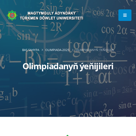
BAŞ SAHYPA
OLIMPIADA-2025
OLIMPIADANYŇ ÝEŇIJILERI
Olimpiadanyň ýeňijileri