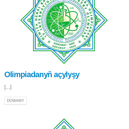
Olimpiadanyň açylyşy
[...]
DOWAMY