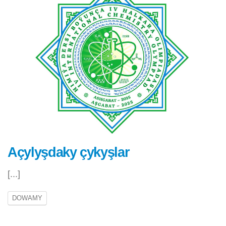
Açylyşdaky çykyşlar
[...]
DOWAMY