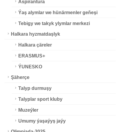
Aspirantura
Ýaş alymlar we hünärmenler geňeşi
Tebigy we takyk ylymlar merkezi
Halkara hyzmatdaşlyk
Halkara çäreler
ERASMUS+
ÝUNESKO
Şäherçe
Talyp durmuşy
Talyplar sport kluby
Muzeýler
Umumy ýaşaýyş jaýy
Olimpiada-2025