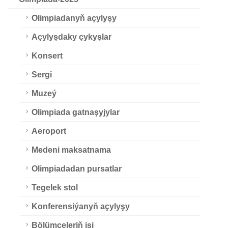
Olimpiadanyň açylyşy
Açylyşdaky çykyşlar
Konsert
Sergi
Muzeý
Olimpiada gatnaşyjylar
Aeroport
Medeni maksatnama
Olimpiadadan pursatlar
Tegelek stol
Konferensiýanyň açylyşy
Bölümçeleriň işi