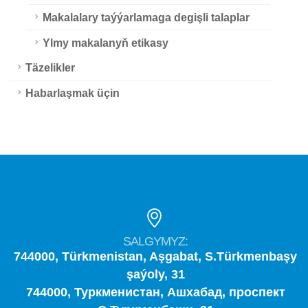
Makalalary taýýarlamaga degişli talaplar
Ylmy makalanyň etikasy
Täzelikler
Habarlaşmak üçin
SALGYMYZ:
744000, Türkmenistan, Aşgabat, S.Türkmenbaşy
şaýoly, 31
744000, Туркменистан, Ашхабад, проспект