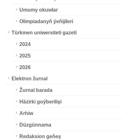
Umumy okuwlar
Olimpiadanyň ýeňijileri
Türkmen uniwersiteti gazeti
2024
2025
2026
Elektron žurnal
Žurnal barada
Häzirki goýberilişi
Arhiw
Düzgünnama
Redaksion geňeş