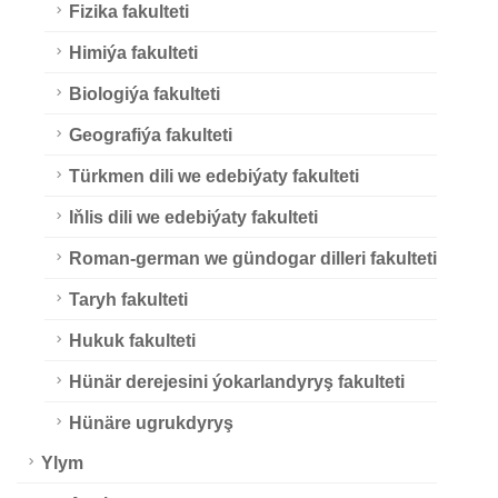
Fizika fakulteti
Himiýa fakulteti
Biologiýa fakulteti
Geografiýa fakulteti
Türkmen dili we edebiýaty fakulteti
Iňlis dili we edebiýaty fakulteti
Roman-german we gündogar dilleri fakulteti
Taryh fakulteti
Hukuk fakulteti
Hünär derejesini ýokarlandyryş fakulteti
Hünäre ugrukdyryş
Ylym