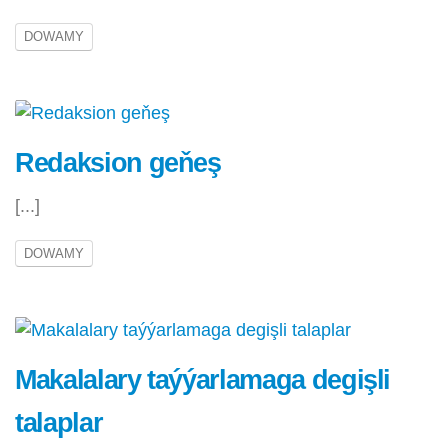
DOWAMY
Redaksion geňeş
[...]
DOWAMY
Makalalary taýýarlamaga degişli
talaplar