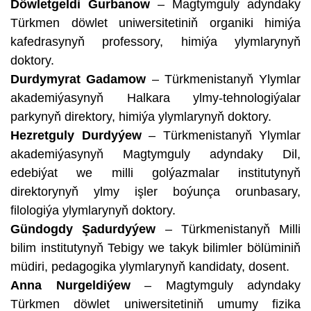
Döwletgeldi Gurbanow
– Magtymguly adyndaky
Türkmen döwlet uniwersitetiniň organiki himiýa
kafedrasynyň professory, himiýa ylymlarynyň
doktory.
Durdymyrat Gadamow
– Türkmenistanyň Ylymlar
akademiýasynyň Halkara ylmy-tehnologiýalar
parkynyň direktory, himiýa ylymlarynyň doktory.
Hezretguly Durdyýew
– Türkmenistanyň Ylymlar
akademiýasynyň Magtymguly adyndaky Dil,
edebiýat we milli golýazmalar institutynyň
direktorynyň ylmy işler boýunça orunbasary,
filologiýa ylymlarynyň doktory.
Gündogdy Şadurdyýew
– Türkmenistanyň Milli
bilim institutynyň Tebigy we takyk bilimler bölüminiň
müdiri, pedagogika ylymlarynyň kandidaty, dosent.
Anna Nurgeldiýew
– Magtymguly adyndaky
Türkmen döwlet uniwersitetiniň umumy fizika