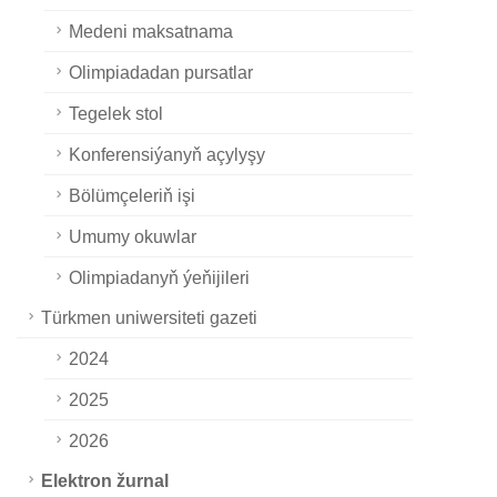
Medeni maksatnama
Olimpiadadan pursatlar
Tegelek stol
Konferensiýanyň açylyşy
Bölümçeleriň işi
Umumy okuwlar
Olimpiadanyň ýeňijileri
Türkmen uniwersiteti gazeti
2024
2025
2026
Elektron žurnal