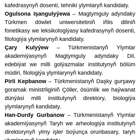
kafedrasynyň dosenti, tehniki ylymlaryň kandidaty.
Ogulsona Işangulyýewa
– Magtymguly adyndaky
Türkmen döwlet uniwersitetiniň iňlis diliniň
fonetikasy we leksikologiýasy kafedrasynyň dosenti,
filologiýa ylymlarynyň kandidaty.
Çary Kulyýew
– Türkmenistanyň Ylymlar
akademiýasynyň Magtymguly adyndaky Dil,
edebiýat we milli golýazmalar institutynyň bölüm
müdiri, filologiýa ylymlarynyň kandidaty.
Pirli Kepbanow
– Türkmenistanyň Daşky gurşawy
goramak ministrliginiň Çöller, ösümlik we haýwanat
dünýäsi milli institutynyň direktory, biologiýa
ylymlarynyň kandidaty.
Han-Durdy Gurbanow
– Türkmenistanyň Ylymlar
akademiýasynyň Taryh we arheologiýa institutynyň
direktorynyň ylmy işler boýunça orunbasary, taryh