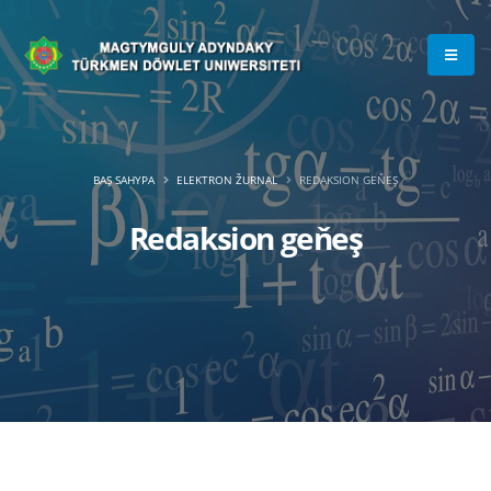
BAŞ SAHYPA
ELEKTRON ŽURNAL
REDAKSION GEŇEŞ
Redaksion geňeş