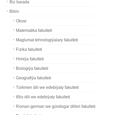
Biz barada
Bilim
Okuw
Matematika fakulteti
Maglumat tehnologiýalary fakulteti
Fizika fakulteti
Himiýa fakulteti
Biologiýa fakulteti
Geografiýa fakulteti
Türkmen dili we edebiýaty fakulteti
Iňlis dili we edebiýaty fakulteti
Roman-german we gündogar dilleri fakulteti