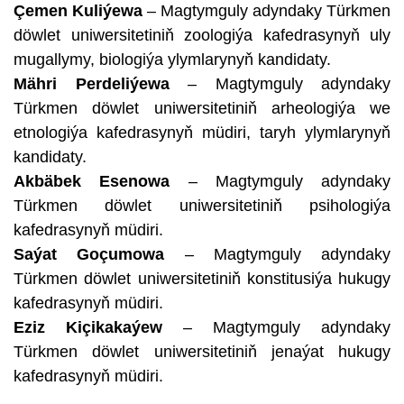
Çemen Kuliýewa
– Magtymguly adyndaky Türkmen
döwlet uniwersitetiniň zoologiýa kafedrasynyň uly
mugallymy, biologiýa ylymlarynyň kandidaty.
Mähri Perdeliýewa
– Magtymguly adyndaky
Türkmen döwlet uniwersitetiniň arheologiýa we
etnologiýa kafedrasynyň müdiri, taryh ylymlarynyň
kandidaty.
Akbäbek Esenowa
– Magtymguly adyndaky
Türkmen döwlet uniwersitetiniň psihologiýa
kafedrasynyň müdiri.
Saýat Goçumowa
– Magtymguly adyndaky
Türkmen döwlet uniwersitetiniň konstitusiýa hukugy
kafedrasynyň müdiri.
Eziz Kiçikakaýew
– Magtymguly adyndaky
Türkmen döwlet uniwersitetiniň jenaýat hukugy
kafedrasynyň müdiri.