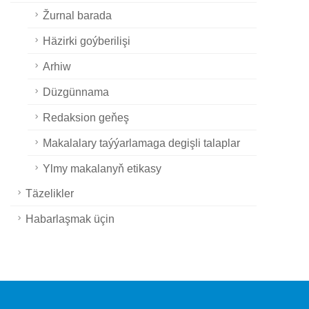
Žurnal barada
Häzirki goýberilişi
Arhiw
Düzgünnama
Redaksion geňeş
Makalalary taýýarlamaga degişli talaplar
Ylmy makalanyň etikasy
Täzelikler
Habarlaşmak üçin