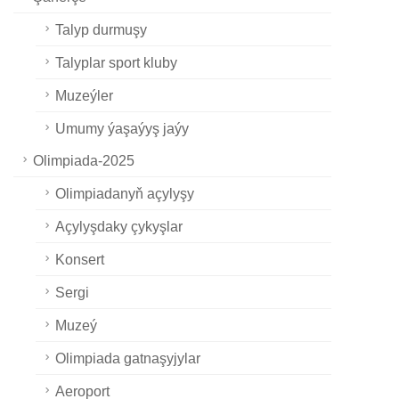
Talyp durmuşy
Talyplar sport kluby
Muzeýler
Umumy ýaşaýyş jaýy
Olimpiada-2025
Olimpiadanyň açylyşy
Açylyşdaky çykyşlar
Konsert
Sergi
Muzeý
Olimpiada gatnaşyjylar
Aeroport