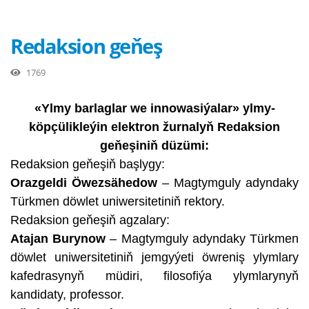
Redaksion geňeş
1769
«Ylmy barlaglar we innowasiýalar» ylmy-
köpçülikleýin elektron žurnalyň Redaksion
geňeşiniň düzümi:
Redaksion geňeşiň başlygy:
Orazgeldi Öwezsähedow
– Magtymguly adyndaky
Türkmen döwlet uniwersitetiniň rektory.
Redaksion geňeşiň agzalary:
Atajan Burynow
– Magtymguly adyndaky Türkmen
döwlet uniwersitetiniň jemgyýeti öwreniş ylymlary
kafedrasynyň müdiri, filosofiýa ylymlarynyň
kandidaty, professor.