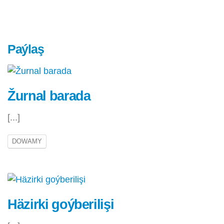
Paýlaş
Žurnal barada
[...]
DOWAMY
Häzirki goýberilişi