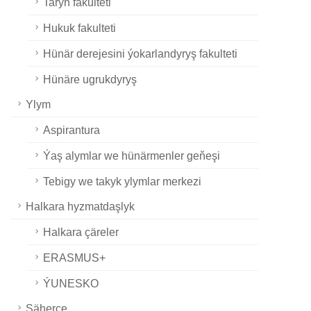
Taryh fakulteti
Hukuk fakulteti
Hünär derejesini ýokarlandyryş fakulteti
Hünäre ugrukdyryş
Ylym
Aspirantura
Ýaş alymlar we hünärmenler geňeşi
Tebigy we takyk ylymlar merkezi
Halkara hyzmatdaşlyk
Halkara çäreler
ERASMUS+
ÝUNESKO
Şäherçe