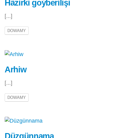
Häzirki goýberilişi
[...]
DOWAMY
Arhiw
[...]
DOWAMY
Düzgünnama