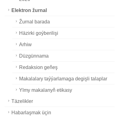
Elektron žurnal
Žurnal barada
Häzirki goýberilişi
Arhiw
Düzgünnama
Redaksion geňeş
Makalalary taýýarlamaga degişli talaplar
Ylmy makalanyň etikasy
Täzelikler
Habarlaşmak üçin