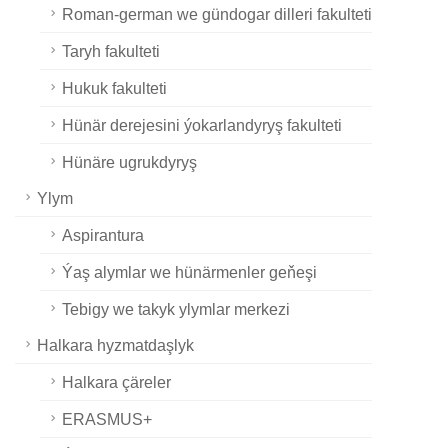
Roman-german we gündogar dilleri fakulteti
Taryh fakulteti
Hukuk fakulteti
Hünär derejesini ýokarlandyryş fakulteti
Hünäre ugrukdyryş
Ylym
Aspirantura
Ýaş alymlar we hünärmenler geňeşi
Tebigy we takyk ylymlar merkezi
Halkara hyzmatdaşlyk
Halkara çäreler
ERASMUS+