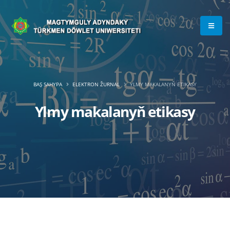
BAŞ SAHYPA
ELEKTRON ŽURNAL
YLMY MAKALANYŇ ETIKASY
Ylmy makalanyň etikasy