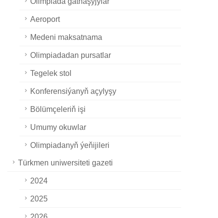
Olimpiada gatnaşyjylar
Aeroport
Medeni maksatnama
Olimpiadadan pursatlar
Tegelek stol
Konferensiýanyň açylyşy
Bölümçeleriň işi
Umumy okuwlar
Olimpiadanyň ýeňijileri
Türkmen uniwersiteti gazeti
2024
2025
2026