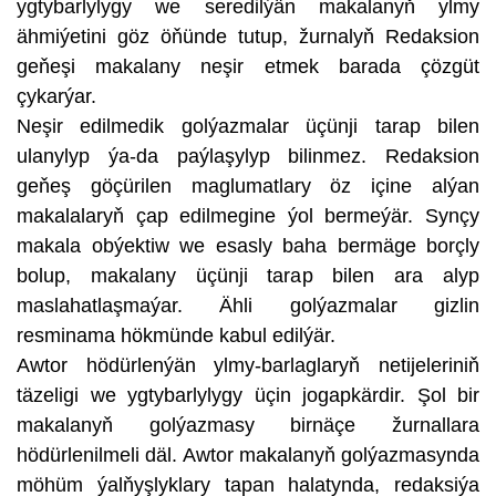
ygtybarlylygy we seredilýän makalanyň ylmy
ähmiýetini göz öňünde tutup, žurnalyň Redaksion
geňeşi makalany neşir etmek barada çözgüt
çykarýar.
Neşir edilmedik golýazmalar üçünji tarap bilen
ulanylyp ýa-da paýlaşylyp bilinmez. Redaksion
geňeş göçürilen maglumatlary öz içine alýan
makalalaryň çap edilmegine ýol bermeýär. Synçy
makala obýektiw we esasly baha bermäge borçly
bolup, makalany üçünji tarap bilen ara alyp
maslahatlaşmaýar. Ähli golýazmalar gizlin
resminama hökmünde kabul edilýär.
Awtor hödürlenýän ylmy-barlaglaryň netijeleriniň
täzeligi we ygtybarlylygy üçin jogapkärdir. Şol bir
makalanyň golýazmasy birnäçe žurnallara
hödürlenilmeli däl. Awtor makalanyň golýazmasynda
möhüm ýalňyşlyklary tapan halatynda, redaksiýa