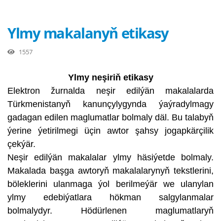
Ylmy makalanyň etikasy
1557
Ylmy neşiriň etikasy
Elektron žurnalda neşir edilýän makalalarda
Türkmenistanyň kanunçylygynda ýaýradylmagy
gadagan edilen maglumatlar bolmaly däl. Bu talabyň
ýerine ýetirilmegi üçin awtor şahsy jogapkärçilik
çekýär.
Neşir edilýän makalalar ylmy häsiýetde bolmaly.
Makalada başga awtoryň makalalarynyň tekstlerini,
böleklerini ulanmaga ýol berilmeýär we ulanylan
ylmy edebiýatlara hökman salgylanmalar
bolmalydyr. Hödürlenen maglumatlaryň