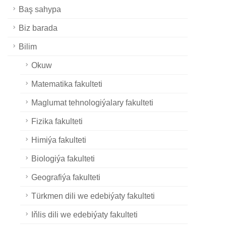
Baş sahypa
Biz barada
Bilim
Okuw
Matematika fakulteti
Maglumat tehnologiýalary fakulteti
Fizika fakulteti
Himiýa fakulteti
Biologiýa fakulteti
Geografiýa fakulteti
Türkmen dili we edebiýaty fakulteti
Iňlis dili we edebiýaty fakulteti