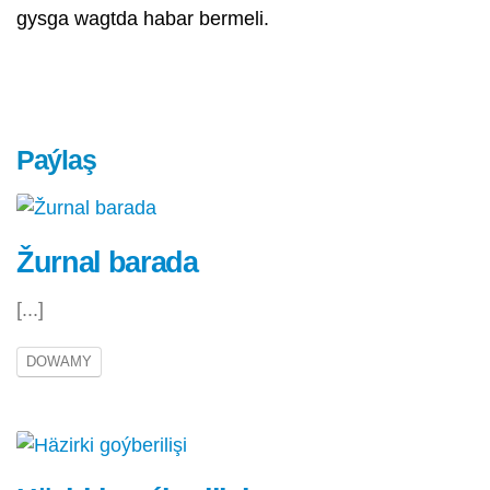
gysga wagtda habar bermeli.
Paýlaş
Žurnal barada
[...]
DOWAMY