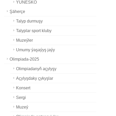
ÝUNESKO
Şäherçe
Talyp durmuşy
Talyplar sport kluby
Muzeýler
Umumy ýaşaýyş jaýy
Olimpiada-2025
Olimpiadanyň açylyşy
Açylyşdaky çykyşlar
Konsert
Sergi
Muzeý