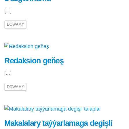
[...]
DOWAMY
Redaksion geňeş
[...]
DOWAMY
Makalalary taýýarlamaga degişli