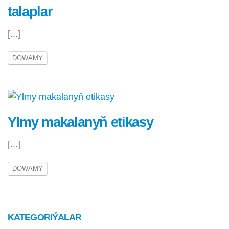
talaplar
[...]
DOWAMY
Ylmy makalanyň etikasy
[...]
DOWAMY
KATEGORIÝALAR