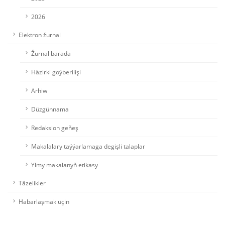
2026
Elektron žurnal
Žurnal barada
Häzirki goýberilişi
Arhiw
Düzgünnama
Redaksion geňeş
Makalalary taýýarlamaga degişli talaplar
Ylmy makalanyň etikasy
Täzelikler
Habarlaşmak üçin