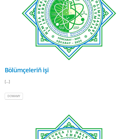
Bölümçeleriň işi
[...]
DOWAMY