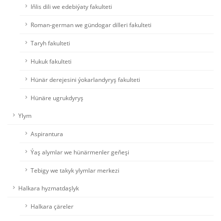
Iňlis dili we edebiýaty fakulteti
Roman-german we gündogar dilleri fakulteti
Taryh fakulteti
Hukuk fakulteti
Hünär derejesini ýokarlandyryş fakulteti
Hünäre ugrukdyryş
Ylym
Aspirantura
Ýaş alymlar we hünärmenler geňeşi
Tebigy we takyk ylymlar merkezi
Halkara hyzmatdaşlyk
Halkara çäreler