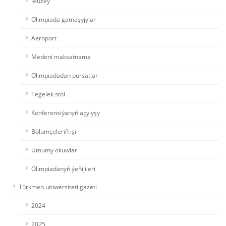
Muzeý
Olimpiada gatnaşyjylar
Aeroport
Medeni maksatnama
Olimpiadadan pursatlar
Tegelek stol
Konferensiýanyň açylyşy
Bölümçeleriň işi
Umumy okuwlar
Olimpiadanyň ýeňijileri
Türkmen uniwersiteti gazeti
2024
2025