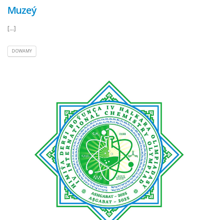
Muzeý
[...]
DOWAMY