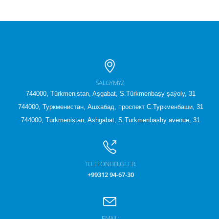
SALGYMYZ:
744000, Türkmenistan, Aşgabat, S.Türkmenbaşy şaýoly, 31
744000, Туркменистан, Ашхабад, проспект С.Туркменбаши, 31
744000, Turkmenistan, Ashgabat, S.Turkmenbashy avenue, 31
TELEFON BELGILER:
+99312 94-67-30
EMAIL: