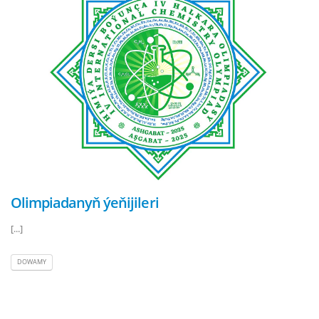
Olimpiadanyň ýeňijileri
[...]
DOWAMY