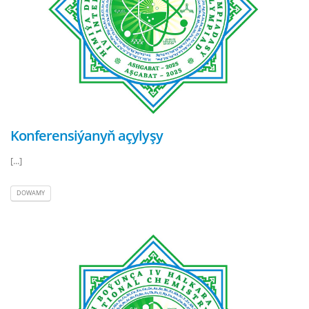
Konferensiýanyň açylyşy
[...]
DOWAMY