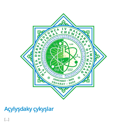
Açylyşdaky çykyşlar
[...]