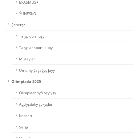
ERASMUS+
ÝUNESKO
Şäherçe
Talyp durmuşy
Talyplar sport kluby
Muzeýler
Umumy ýaşaýyş jaýy
Olimpiada-2025
Olimpiadanyň açylyşy
Açylyşdaky çykyşlar
Konsert
Sergi