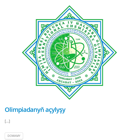
Olimpiadanyň açylyşy
[...]
DOWAMY