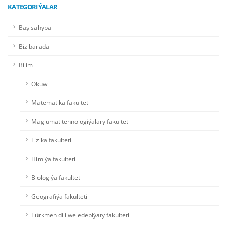
KATEGORIÝALAR
Baş sahypa
Biz barada
Bilim
Okuw
Matematika fakulteti
Maglumat tehnologiýalary fakulteti
Fizika fakulteti
Himiýa fakulteti
Biologiýa fakulteti
Geografiýa fakulteti
Türkmen dili we edebiýaty fakulteti