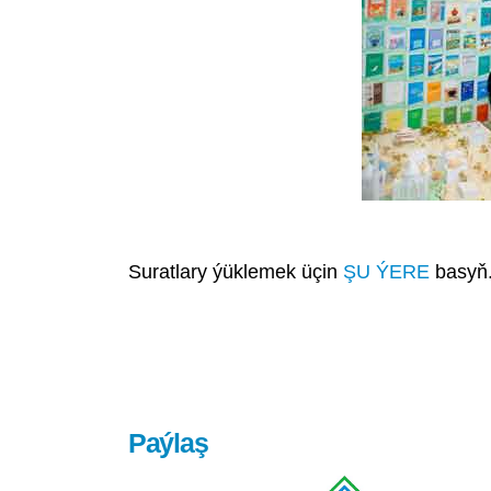
Suratlary ýüklemek üçin
ŞU ÝERE
basyň
Paýlaş