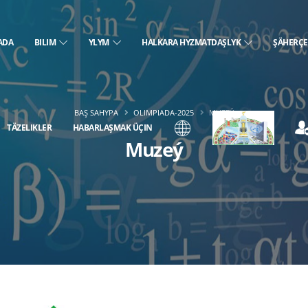
ADA
BILIM
YLYM
HALKARA HYZMATDAŞLYK
ŞÄHERÇ
BAŞ SAHYPA
OLIMPIADA-2025
MUZEÝ
TÄZELIKLER
HABARLAŞMAK ÜÇIN
Muzeý