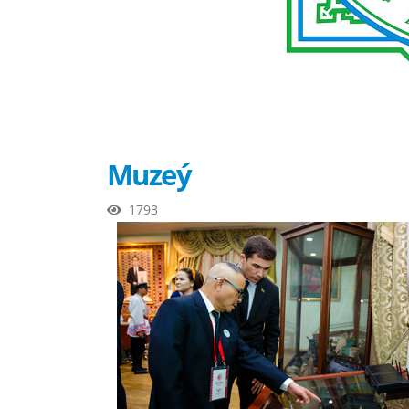
Muzeý
1793