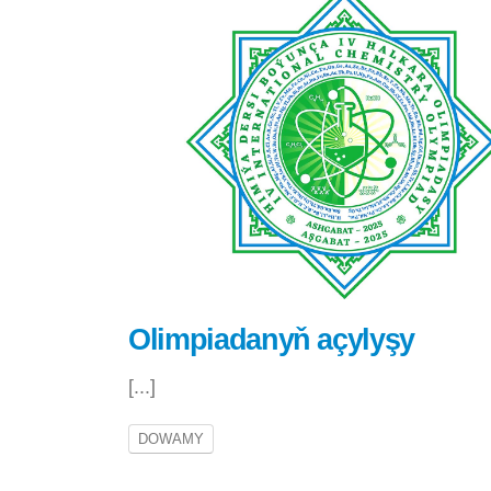
Olimpiadanyň açylyşy
[...]
DOWAMY