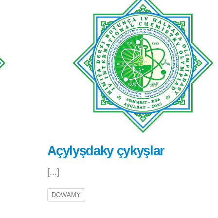
Açylyşdaky çykyşlar
[...]
DOWAMY