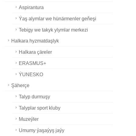
Aspirantura
Ýaş alymlar we hünärmenler geňeşi
Tebigy we takyk ylymlar merkezi
Halkara hyzmatdaşlyk
Halkara çäreler
ERASMUS+
ÝUNESKO
Şäherçe
Talyp durmuşy
Talyplar sport kluby
Muzeýler
Umumy ýaşaýyş jaýy