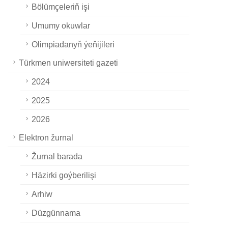
Bölümçeleriň işi
Umumy okuwlar
Olimpiadanyň ýeňijileri
Türkmen uniwersiteti gazeti
2024
2025
2026
Elektron žurnal
Žurnal barada
Häzirki goýberilişi
Arhiw
Düzgünnama