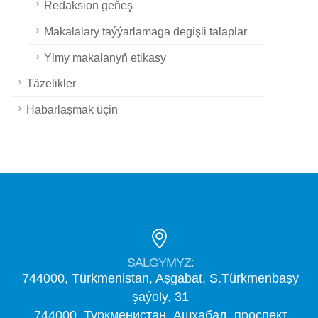
Redaksion geňeş
Makalalary taýýarlamaga degişli talaplar
Ylmy makalanyň etikasy
Täzelikler
Habarlaşmak üçin
SALGYMYZ:
744000, Türkmenistan, Aşgabat, S.Türkmenbaşy
şaýoly, 31
744000, Туркменистан, Ашхабад, проспект