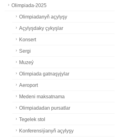
Olimpiada-2025
Olimpiadanyň açylyşy
Açylyşdaky çykyşlar
Konsert
Sergi
Muzeý
Olimpiada gatnaşyjylar
Aeroport
Medeni maksatnama
Olimpiadadan pursatlar
Tegelek stol
Konferensiýanyň açylyşy