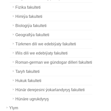
Fizika fakulteti
Himiýa fakulteti
Biologiýa fakulteti
Geografiýa fakulteti
Türkmen dili we edebiýaty fakulteti
Iňlis dili we edebiýaty fakulteti
Roman-german we gündogar dilleri fakulteti
Taryh fakulteti
Hukuk fakulteti
Hünär derejesini ýokarlandyryş fakulteti
Hünäre ugrukdyryş
Ylym