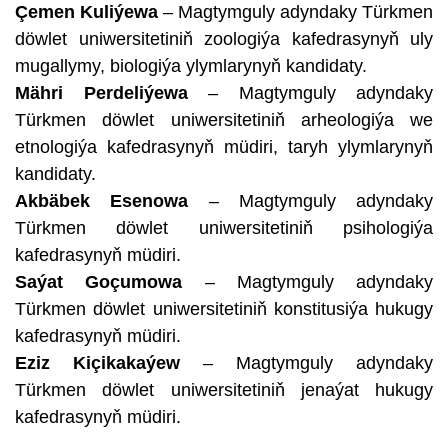
Çemen Kuliýewa
– Magtymguly adyndaky Türkmen
döwlet uniwersitetiniň zoologiýa kafedrasynyň uly
mugallymy, biologiýa ylymlarynyň kandidaty.
Mähri Perdeliýewa
– Magtymguly adyndaky
Türkmen döwlet uniwersitetiniň arheologiýa we
etnologiýa kafedrasynyň müdiri, taryh ylymlarynyň
kandidaty.
Akbäbek Esenowa
– Magtymguly adyndaky
Türkmen döwlet uniwersitetiniň psihologiýa
kafedrasynyň müdiri.
Saýat Goçumowa
– Magtymguly adyndaky
Türkmen döwlet uniwersitetiniň konstitusiýa hukugy
kafedrasynyň müdiri.
Eziz Kiçikakaýew
– Magtymguly adyndaky
Türkmen döwlet uniwersitetiniň jenaýat hukugy
kafedrasynyň müdiri.