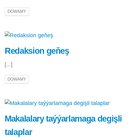
DOWAMY
Redaksion geňeş
[...]
DOWAMY
Makalalary taýýarlamaga degişli
talaplar