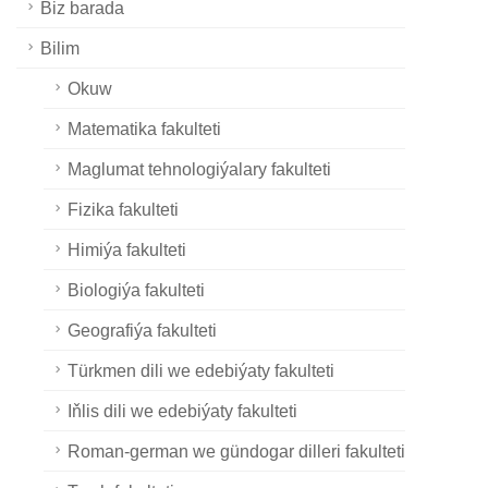
Biz barada
Bilim
Okuw
Matematika fakulteti
Maglumat tehnologiýalary fakulteti
Fizika fakulteti
Himiýa fakulteti
Biologiýa fakulteti
Geografiýa fakulteti
Türkmen dili we edebiýaty fakulteti
Iňlis dili we edebiýaty fakulteti
Roman-german we gündogar dilleri fakulteti