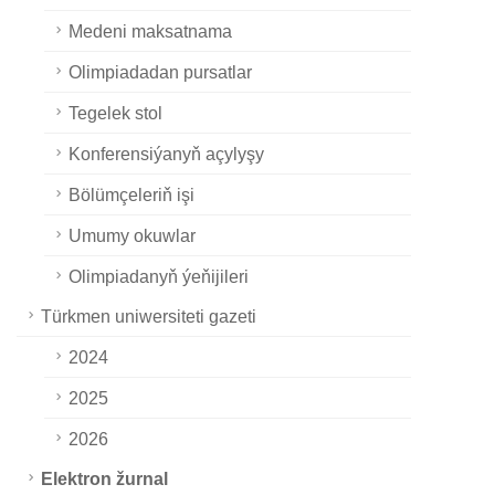
Medeni maksatnama
Olimpiadadan pursatlar
Tegelek stol
Konferensiýanyň açylyşy
Bölümçeleriň işi
Umumy okuwlar
Olimpiadanyň ýeňijileri
Türkmen uniwersiteti gazeti
2024
2025
2026
Elektron žurnal