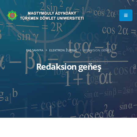
BAŞ SAHYPA
ELEKTRON ŽURNAL
REDAKSION GEŇEŞ
Redaksion geňeş