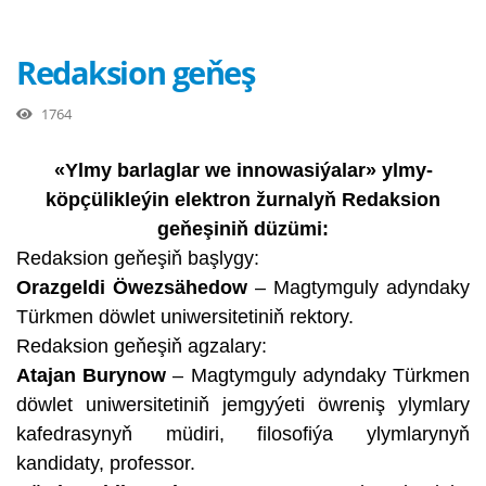
Redaksion geňeş
1764
«Ylmy barlaglar we innowasiýalar» ylmy-
köpçülikleýin elektron žurnalyň Redaksion
geňeşiniň düzümi:
Redaksion geňeşiň başlygy:
Orazgeldi Öwezsähedow
– Magtymguly adyndaky
Türkmen döwlet uniwersitetiniň rektory.
Redaksion geňeşiň agzalary:
Atajan Burynow
– Magtymguly adyndaky Türkmen
döwlet uniwersitetiniň jemgyýeti öwreniş ylymlary
kafedrasynyň müdiri, filosofiýa ylymlarynyň
kandidaty, professor.