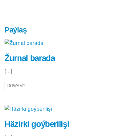
Paýlaş
Žurnal barada
[...]
DOWAMY
Häzirki goýberilişi