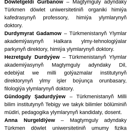
Döwletgeldi Gurbanow
– Magtymguly adyndaky
Türkmen döwlet uniwersitetiniň organiki himiýa
kafedrasynyň professory, himiýa ylymlarynyň
doktory.
Durdymyrat Gadamow
– Türkmenistanyň Ylymlar
akademiýasynyň Halkara ylmy-tehnologiýalar
parkynyň direktory, himiýa ylymlarynyň doktory.
Hezretguly Durdyýew
– Türkmenistanyň Ylymlar
akademiýasynyň Magtymguly adyndaky Dil,
edebiýat we milli golýazmalar institutynyň
direktorynyň ylmy işler boýunça orunbasary,
filologiýa ylymlarynyň doktory.
Gündogdy Şadurdyýew
– Türkmenistanyň Milli
bilim institutynyň Tebigy we takyk bilimler bölüminiň
müdiri, pedagogika ylymlarynyň kandidaty, dosent.
Anna Nurgeldiýew
– Magtymguly adyndaky
Türkmen döwlet uniwersitetiniň umumy fizika