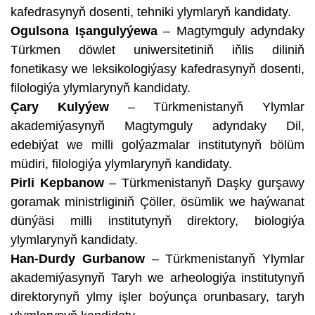
kafedrasynyň dosenti, tehniki ylymlaryň kandidaty.
Ogulsona Işangulyýewa
– Magtymguly adyndaky
Türkmen döwlet uniwersitetiniň iňlis diliniň
fonetikasy we leksikologiýasy kafedrasynyň dosenti,
filologiýa ylymlarynyň kandidaty.
Çary Kulyýew
– Türkmenistanyň Ylymlar
akademiýasynyň Magtymguly adyndaky Dil,
edebiýat we milli golýazmalar institutynyň bölüm
müdiri, filologiýa ylymlarynyň kandidaty.
Pirli Kepbanow
– Türkmenistanyň Daşky gurşawy
goramak ministrliginiň Çöller, ösümlik we haýwanat
dünýäsi milli institutynyň direktory, biologiýa
ylymlarynyň kandidaty.
Han-Durdy Gurbanow
– Türkmenistanyň Ylymlar
akademiýasynyň Taryh we arheologiýa institutynyň
direktorynyň ylmy işler boýunça orunbasary, taryh