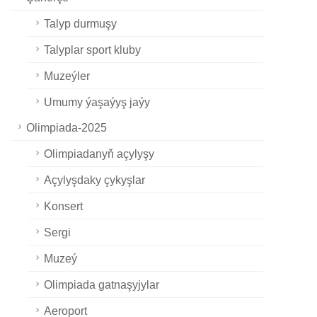
Talyp durmuşy
Talyplar sport kluby
Muzeýler
Umumy ýaşaýyş jaýy
Olimpiada-2025
Olimpiadanyň açylyşy
Açylyşdaky çykyşlar
Konsert
Sergi
Muzeý
Olimpiada gatnaşyjylar
Aeroport