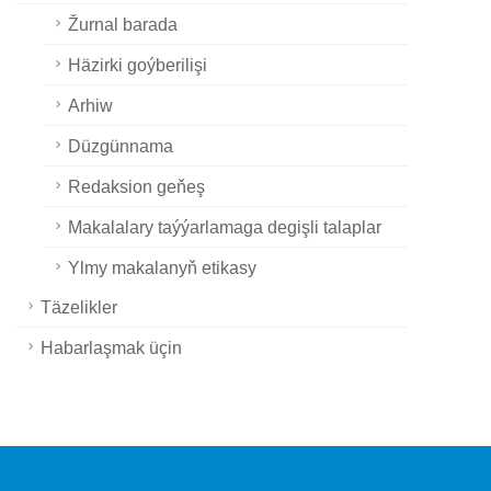
Žurnal barada
Häzirki goýberilişi
Arhiw
Düzgünnama
Redaksion geňeş
Makalalary taýýarlamaga degişli talaplar
Ylmy makalanyň etikasy
Täzelikler
Habarlaşmak üçin