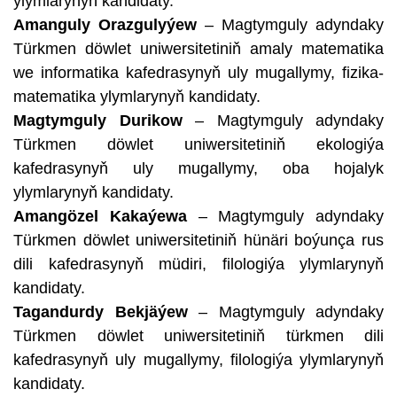
ylymlarynyň kandidaty.
Amanguly Orazgulyýew
– Magtymguly adyndaky
Türkmen döwlet uniwersitetiniň amaly matematika
we informatika kafedrasynyň uly mugallymy, fizika-
matematika ylymlarynyň kandidaty.
Magtymguly Durikow
– Magtymguly adyndaky
Türkmen döwlet uniwersitetiniň ekologiýa
kafedrasynyň uly mugallymy, oba hojalyk
ylymlarynyň kandidaty.
Amangözel Kakaýewa
– Magtymguly adyndaky
Türkmen döwlet uniwersitetiniň hünäri boýunça rus
dili kafedrasynyň müdiri, filologiýa ylymlarynyň
kandidaty.
Tagandurdy Bekjäýew
– Magtymguly adyndaky
Türkmen döwlet uniwersitetiniň türkmen dili
kafedrasynyň uly mugallymy, filologiýa ylymlarynyň
kandidaty.