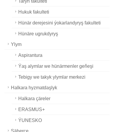
Taryh fakulteti
Hukuk fakulteti
Hünär derejesini ýokarlandyryş fakulteti
Hünäre ugrukdyryş
Ylym
Aspirantura
Ýaş alymlar we hünärmenler geňeşi
Tebigy we takyk ylymlar merkezi
Halkara hyzmatdaşlyk
Halkara çäreler
ERASMUS+
ÝUNESKO
Şäherçe