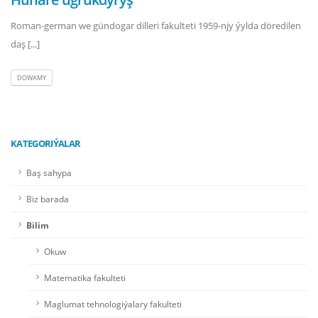
Roman-german we gündogar dilleri fakulteti 1959-njy ýylda döredilen
daş [...]
DOWAMY
KATEGORIÝALAR
Baş sahypa
Biz barada
Bilim
Okuw
Matematika fakulteti
Maglumat tehnologiýalary fakulteti