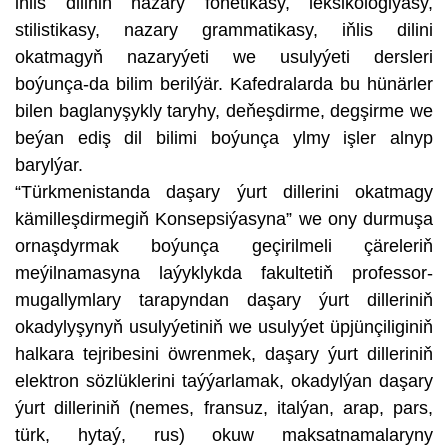
iňlis diliniň nazary fonetikasy, leksikologiýasy,
stilistikasy, nazary grammatikasy, iňlis dilini
okatmagyň nazaryýeti we usulyýeti dersleri
boýunça-da bilim berilýär. Kafedralarda bu hünärler
bilen baglanyşykly taryhy, deňeşdirme, degşirme we
beýan ediş dil bilimi boýunça ylmy işler alnyp
barylýar.
“Türkmenistanda daşary ýurt dillerini okatmagy
kämilleşdirmegiň Konsepsiýasyna” we ony durmuşa
ornaşdyrmak boýunça geçirilmeli çäreleriň
meýilnamasyna laýyklykda fakultetiň professor-
mugallymlary tarapyndan daşary ýurt dilleriniň
okadylyşynyň usulyýetiniň we usulyýet üpjünçiliginiň
halkara tejribesini öwrenmek, daşary ýurt dilleriniň
elektron sözlüklerini taýýarlamak, okadylýan daşary
ýurt dilleriniň (nemes, fransuz, italýan, arap, pars,
türk, hytaý, rus) okuw maksatnamalaryny