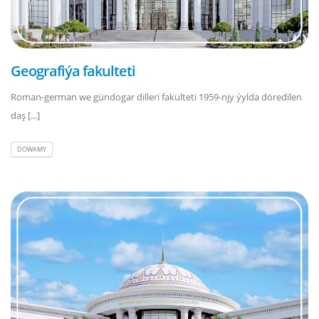
Geografiýa fakulteti
Roman-german we gündogar dilleri fakulteti 1959-njy ýylda döredilen
daş [...]
DOWAMY