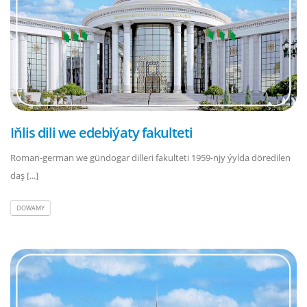
Iňlis dili we edebiýaty fakulteti
Roman-german we gündogar dilleri fakulteti 1959-njy ýylda döredilen
daş [...]
DOWAMY