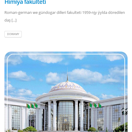
Himiýa fakulteti
Roman-german we gündogar dilleri fakulteti 1959-njy ýylda döredilen
daş [...]
DOWAMY