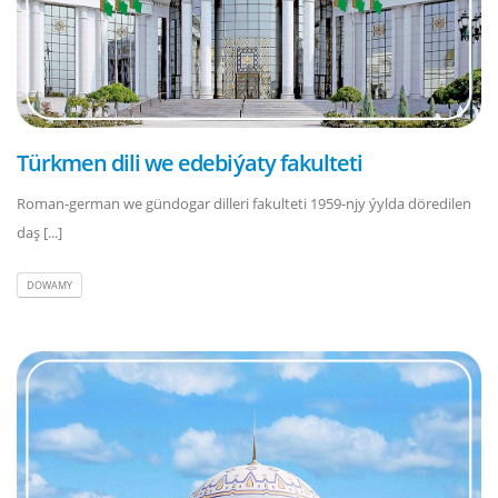
Türkmen dili we edebiýaty fakulteti
Roman-german we gündogar dilleri fakulteti 1959-njy ýylda döredilen
daş [...]
DOWAMY