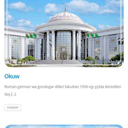
Okuw
Roman-german we gündogar dilleri fakulteti 1959-njy ýylda döredilen
daş [...]
DOWAMY