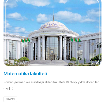
Matematika fakulteti
Roman-german we gündogar dilleri fakulteti 1959-njy ýylda döredilen
daş [...]
DOWAMY