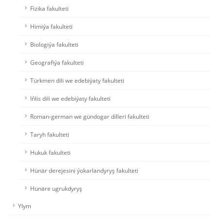
Fizika fakulteti
Himiýa fakulteti
Biologiýa fakulteti
Geografiýa fakulteti
Türkmen dili we edebiýaty fakulteti
Iňlis dili we edebiýaty fakulteti
Roman-german we gündogar dilleri fakulteti
Taryh fakulteti
Hukuk fakulteti
Hünär derejesini ýokarlandyryş fakulteti
Hünäre ugrukdyryş
Ylym