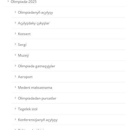
Olimpiada-2025
Olimpiadanyň açylyşy
Açylyşdaky çykyşlar
Konsert
Sergi
Muzeý
Olimpiada gatnaşyjylar
Aeroport
Medeni maksatnama
Olimpiadadan pursatlar
Tegelek stol
Konferensiýanyň açylyşy