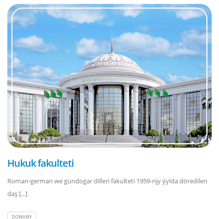
Hukuk fakulteti
Roman-german we gündogar dilleri fakulteti 1959-njy ýylda döredilen
daş [...]
DOWAMY