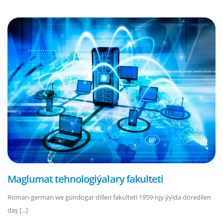
Maglumat tehnologiýalary fakulteti
Roman-german we gündogar dilleri fakulteti 1959-njy ýylda döredilen
daş [...]