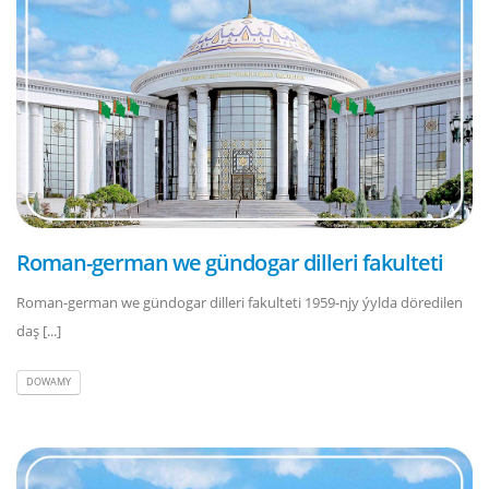
Roman-german we gündogar dilleri fakulteti
Roman-german we gündogar dilleri fakulteti 1959-njy ýylda döredilen
daş [...]
DOWAMY