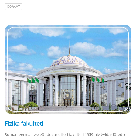
DOWAMY
Fizika fakulteti
Roman-german we gündogar dilleri fakulteti 1959-njy ýylda döredilen