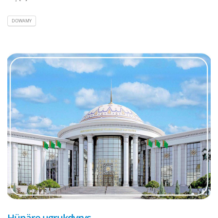
DOWAMY
Hünäre ugrukdyryş