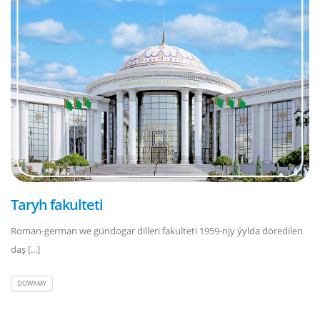
Taryh fakulteti
Roman-german we gündogar dilleri fakulteti 1959-njy ýylda döredilen
daş [...]
DOWAMY