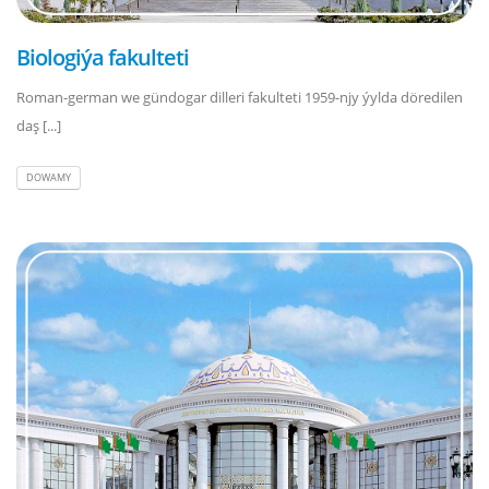
Biologiýa fakulteti
Roman-german we gündogar dilleri fakulteti 1959-njy ýylda döredilen
daş [...]
DOWAMY