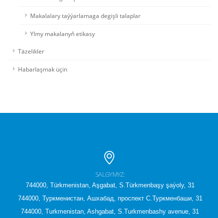
Makalalary taýýarlamaga degişli talaplar
Ylmy makalanyň etikasy
Täzelikler
Habarlaşmak üçin
SALGYMYZ:
744000, Türkmenistan, Aşgabat, S.Türkmenbaşy şaýoly, 31
744000, Туркменистан, Ашхабад, проспект С.Туркменбаши, 31
744000, Turkmenistan, Ashgabat, S.Turkmenbashy avenue, 31