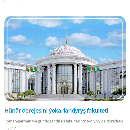
Hünär derejesini ýokarlandyryş fakulteti
Roman-german we gündogar dilleri fakulteti 1959-njy ýylda döredilen
daş [...]