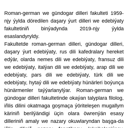
Roman-german we gündogar dilleri fakulteti 1959-
njy ýylda döredilen daşary ýurt dilleri we edebiýaty
fakultetiniň binýadynda 2019-njy ýylda
esaslandyryldy.
Fakultetde roman-german dilleri, gündogar dilleri,
daşary ýurt edebiýaty, rus dili kafedralary hereket
edýär, olarda nemes dili we edebiýaty, fransuz dili
we edebiýaty, italýan dili we edebiýaty, arap dili we
edebiýaty, pars dili we edebiýaty, türk dili we
edebiýaty, hytaý dili we edebiýaty hünärleri boýunça
hünärmenler taýýarlanylýar. Roman-german we
gündogar dilleri fakultetinde okaýan talyplara filolog,
iňlis dilini okatmaga goşmaça ýöriteleşen mugallym
käriniň berilýändigi üçin olara öwrenýän esasy
dilleriniň amaly we nazary okuwlaryndan başga-da