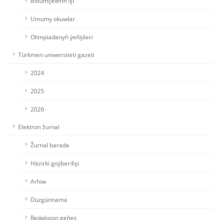
Bölümçeleriň işi
Umumy okuwlar
Olimpiadanyň ýeňijileri
Türkmen uniwersiteti gazeti
2024
2025
2026
Elektron žurnal
Žurnal barada
Häzirki goýberilişi
Arhiw
Düzgünnama
Redaksion geňeş