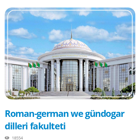
Roman-german we gündogar
dilleri fakulteti
18554