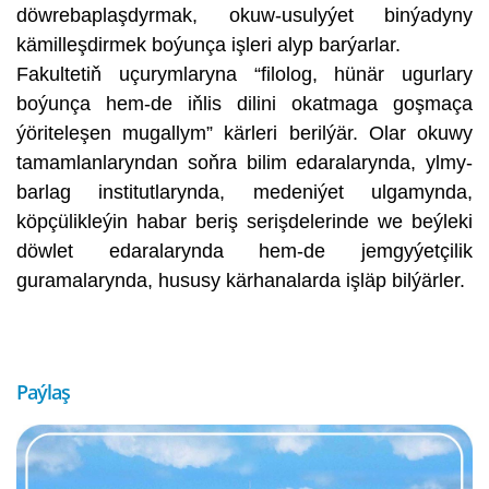
döwrebaplaşdyrmak, okuw-usulyýet binýadyny
kämilleşdirmek boýunça işleri alyp barýarlar.
Fakultetiň uçurymlaryna “filolog, hünär ugurlary
boýunça hem-de iňlis dilini okatmaga goşmaça
ýöriteleşen mugallym” kärleri berilýär. Olar okuwy
tamamlanlaryndan soňra bilim edaralarynda, ylmy-
barlag institutlarynda, medeniýet ulgamynda,
köpçülikleýin habar beriş serişdelerinde we beýleki
döwlet edaralarynda hem-de jemgyýetçilik
guramalarynda, hususy kärhanalarda işläp bilýärler.
Paýlaş