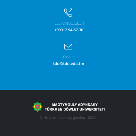
TELEFON BELGILER:
+99312 94-67-30
EMAIL:
tdu@tdu.edu.tm
© Hemme hukuklary goralan - 2026.