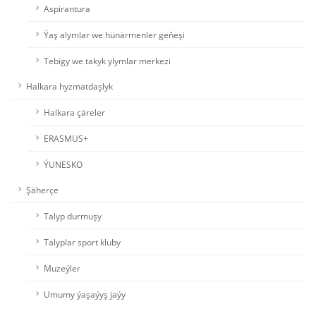
Aspirantura
Ýaş alymlar we hünärmenler geňeşi
Tebigy we takyk ylymlar merkezi
Halkara hyzmatdaşlyk
Halkara çäreler
ERASMUS+
ÝUNESKO
Şäherçe
Talyp durmuşy
Talyplar sport kluby
Muzeýler
Umumy ýaşaýyş jaýy