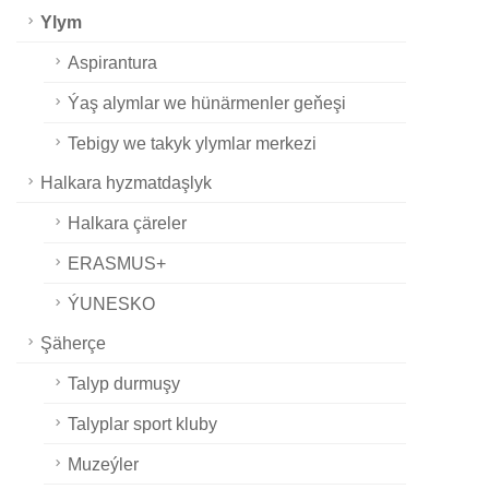
Ylym
Aspirantura
Ýaş alymlar we hünärmenler geňeşi
Tebigy we takyk ylymlar merkezi
Halkara hyzmatdaşlyk
Halkara çäreler
ERASMUS+
ÝUNESKO
Şäherçe
Talyp durmuşy
Talyplar sport kluby
Muzeýler