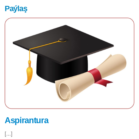
Paýlaş
Aspirantura
[...]