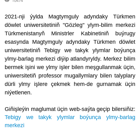
10474
2021-nji ýylda Magtymguly adyndaky Türkmen
döwlet uniwersitetiniň "Gözleg" ylym-bilim merkezi
Türkmenistanyň Ministrler Kabinetiniň buýrugy
esasynda Magtymguly adyndaky Türkmen döwlet
uniwersitetiniň Tebigy we takyk ylymlar boýunça
ylmy-barlag merkezi diýip atlandyryldy. Merkez bilim
bermek işini we ylmy işler bilen meşgullanmak üçin,
uniwersitetiñ professor mugallymlary bilen talyplary
dürli ylmy işlere çekmek hem-de gurnamak üçin
niýetlenen.
Giňişleýin maglumat üçin web-saýta geçip bilersiňiz:
Tebigy we takyk ylymlar boýunça ylmy-barlag
merkezi