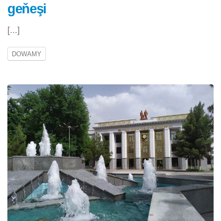
geňeşi
[...]
DOWAMY