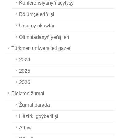
Konferensiýanyň açylyşy
Bölümçeleriň işi
Umumy okuwlar
Olimpiadanyň ýeňijileri
Türkmen uniwersiteti gazeti
2024
2025
2026
Elektron žurnal
Žurnal barada
Häzirki goýberilişi
Arhiw