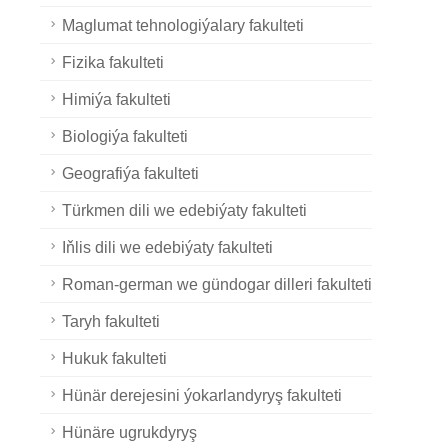
Maglumat tehnologiýalary fakulteti
Fizika fakulteti
Himiýa fakulteti
Biologiýa fakulteti
Geografiýa fakulteti
Türkmen dili we edebiýaty fakulteti
Iňlis dili we edebiýaty fakulteti
Roman-german we gündogar dilleri fakulteti
Taryh fakulteti
Hukuk fakulteti
Hünär derejesini ýokarlandyryş fakulteti
Hünäre ugrukdyryş