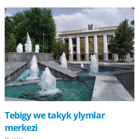
Tebigy we takyk ylymlar
merkezi