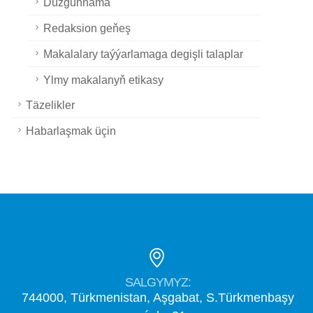
Düzgünnama
Redaksion geňeş
Makalalary taýýarlamaga degişli talaplar
Ylmy makalanyň etikasy
Täzelikler
Habarlaşmak üçin
SALGYMYZ:
744000, Türkmenistan, Aşgabat, S.Türkmenbaşy