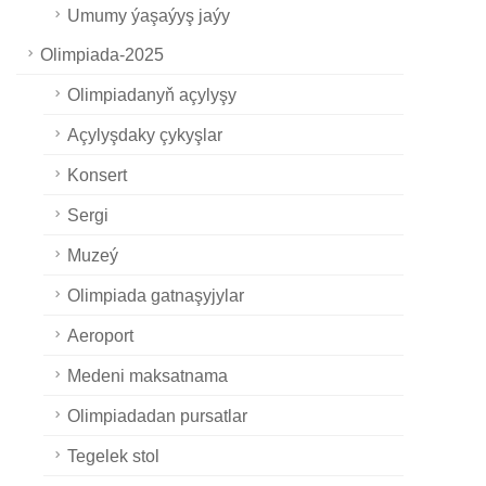
Umumy ýaşaýyş jaýy
Olimpiada-2025
Olimpiadanyň açylyşy
Açylyşdaky çykyşlar
Konsert
Sergi
Muzeý
Olimpiada gatnaşyjylar
Aeroport
Medeni maksatnama
Olimpiadadan pursatlar
Tegelek stol