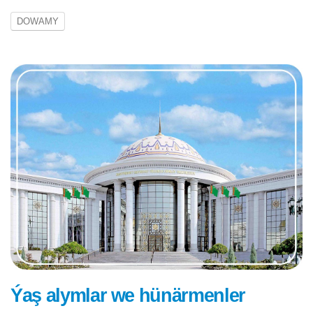
DOWAMY
Ýaş alymlar we hünärmenler