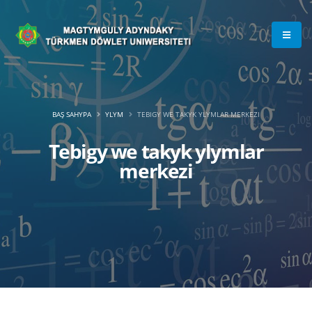
BAŞ SAHYPA
YLYM
TEBIGY WE TAKYK YLYMLAR MERKEZI
Tebigy we takyk ylymlar
merkezi