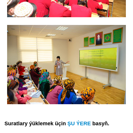
Suratlary ýüklemek üçin
ŞU ÝERE
basyň.