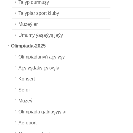
Talyp durmuşy
Talyplar sport kluby
Muzeýler
Umumy ýaşaýyş jaýy
Olimpiada-2025
Olimpiadanyň açylyşy
Açylyşdaky çykyşlar
Konsert
Sergi
Muzeý
Olimpiada gatnaşyjylar
Aeroport