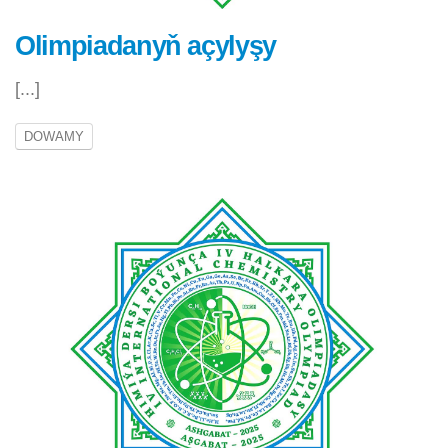
Olimpiadanyň açylyşy
[...]
DOWAMY