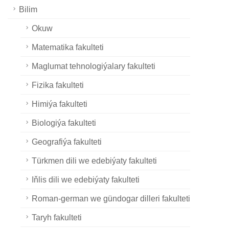
Bilim
Okuw
Matematika fakulteti
Maglumat tehnologiýalary fakulteti
Fizika fakulteti
Himiýa fakulteti
Biologiýa fakulteti
Geografiýa fakulteti
Türkmen dili we edebiýaty fakulteti
Iňlis dili we edebiýaty fakulteti
Roman-german we gündogar dilleri fakulteti
Taryh fakulteti