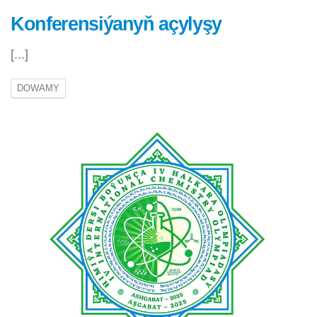
Konferensiýanyň açylyşy
[...]
DOWAMY