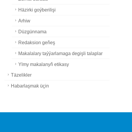
Häzirki goýberilişi
Arhiw
Düzgünnama
Redaksion geňeş
Makalalary taýýarlamaga degişli talaplar
Ylmy makalanyň etikasy
Täzelikler
Habarlaşmak üçin