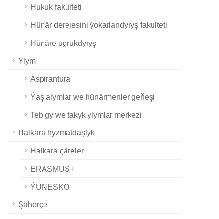
Hukuk fakulteti
Hünär derejesini ýokarlandyryş fakulteti
Hünäre ugrukdyryş
Ylym
Aspirantura
Ýaş alymlar we hünärmenler geňeşi
Tebigy we takyk ylymlar merkezi
Halkara hyzmatdaşlyk
Halkara çäreler
ERASMUS+
ÝUNESKO
Şäherçe