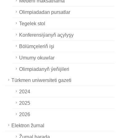
Medeni maksatnama
Olimpiadadan pursatlar
Tegelek stol
Konferensiýanyň açylyşy
Bölümçeleriň işi
Umumy okuwlar
Olimpiadanyň ýeňijileri
Türkmen uniwersiteti gazeti
2024
2025
2026
Elektron žurnal
Žurnal barada