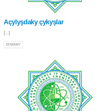
Açylyşdaky çykyşlar
[...]
DOWAMY