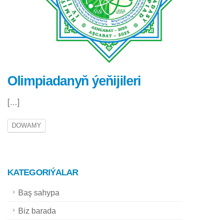
Olimpiadanyň ýeňijileri
[...]
DOWAMY
KATEGORIÝALAR
Baş sahypa
Biz barada