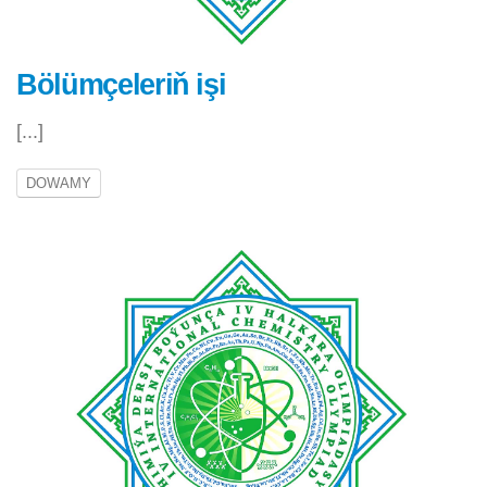
Bölümçeleriň işi
[...]
DOWAMY