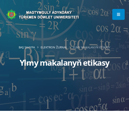
BAŞ SAHYPA
ELEKTRON ŽURNAL
YLMY MAKALANYŇ ETIKASY
Ylmy makalanyň etikasy