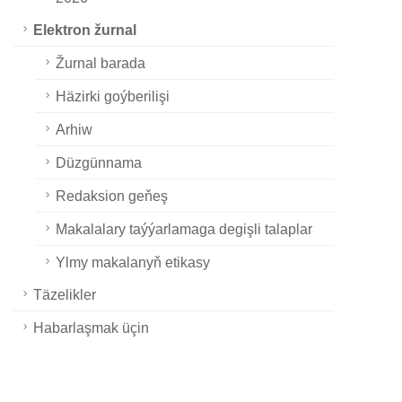
Elektron žurnal
Žurnal barada
Häzirki goýberilişi
Arhiw
Düzgünnama
Redaksion geňeş
Makalalary taýýarlamaga degişli talaplar
Ylmy makalanyň etikasy
Täzelikler
Habarlaşmak üçin