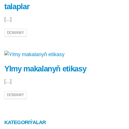
talaplar
[...]
DOWAMY
Ylmy makalanyň etikasy
[...]
DOWAMY
KATEGORIÝALAR