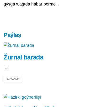
gysga wagtda habar bermeli.
Paýlaş
Žurnal barada
[...]
DOWAMY