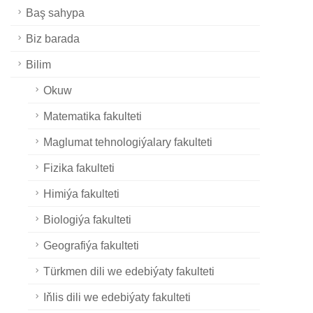
Baş sahypa
Biz barada
Bilim
Okuw
Matematika fakulteti
Maglumat tehnologiýalary fakulteti
Fizika fakulteti
Himiýa fakulteti
Biologiýa fakulteti
Geografiýa fakulteti
Türkmen dili we edebiýaty fakulteti
Iňlis dili we edebiýaty fakulteti