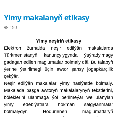
Ylmy makalanyň etikasy
1548
Ylmy neşiriň etikasy
Elektron žurnalda neşir edilýän makalalarda
Türkmenistanyň kanunçylygynda ýaýradylmagy
gadagan edilen maglumatlar bolmaly däl. Bu talabyň
ýerine ýetirilmegi üçin awtor şahsy jogapkärçilik
çekýär.
Neşir edilýän makalalar ylmy häsiýetde bolmaly.
Makalada başga awtoryň makalalarynyň tekstlerini,
böleklerini ulanmaga ýol berilmeýär we ulanylan
ylmy edebiýatlara hökman salgylanmalar
bolmalydyr. Hödürlenen maglumatlaryň