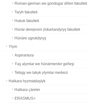
Roman-german we gündogar dilleri fakulteti
Taryh fakulteti
Hukuk fakulteti
Hünär derejesini ýokarlandyryş fakulteti
Hünäre ugrukdyryş
Ylym
Aspirantura
Ýaş alymlar we hünärmenler geňeşi
Tebigy we takyk ylymlar merkezi
Halkara hyzmatdaşlyk
Halkara çäreler
ERASMUS+