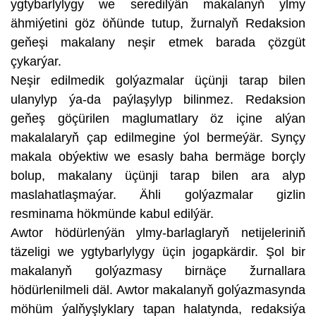
ygtybarlylygy we seredilýän makalanyň ylmy
ähmiýetini göz öňünde tutup, žurnalyň Redaksion
geňeşi makalany neşir etmek barada çözgüt
çykarýar.
Neşir edilmedik golýazmalar üçünji tarap bilen
ulanylyp ýa-da paýlaşylyp bilinmez. Redaksion
geňeş göçürilen maglumatlary öz içine alýan
makalalaryň çap edilmegine ýol bermeýär. Synçy
makala obýektiw we esasly baha bermäge borçly
bolup, makalany üçünji tarap bilen ara alyp
maslahatlaşmaýar. Ähli golýazmalar gizlin
resminama hökmünde kabul edilýär.
Awtor hödürlenýän ylmy-barlaglaryň netijeleriniň
täzeligi we ygtybarlylygy üçin jogapkärdir. Şol bir
makalanyň golýazmasy birnäçe žurnallara
hödürlenilmeli däl. Awtor makalanyň golýazmasynda
möhüm ýalňyşlyklary tapan halatynda, redaksiýa