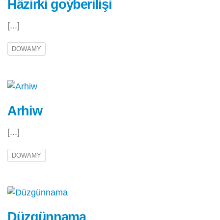
Häzirki goýberilişi
[...]
DOWAMY
Arhiw
[...]
DOWAMY
Düzgünnama