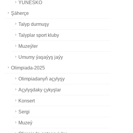
ÝUNESKO
Şäherçe
Talyp durmuşy
Talyplar sport kluby
Muzeýler
Umumy ýaşaýyş jaýy
Olimpiada-2025
Olimpiadanyň açylyşy
Açylyşdaky çykyşlar
Konsert
Sergi
Muzeý