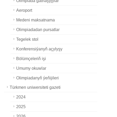
Olimpiada gatnaşyjylar
Aeroport
Medeni maksatnama
Olimpiadadan pursatlar
Tegelek stol
Konferensiýanyň açylyşy
Bölümçeleriň işi
Umumy okuwlar
Olimpiadanyň ýeňijileri
Türkmen uniwersiteti gazeti
2024
2025
2026