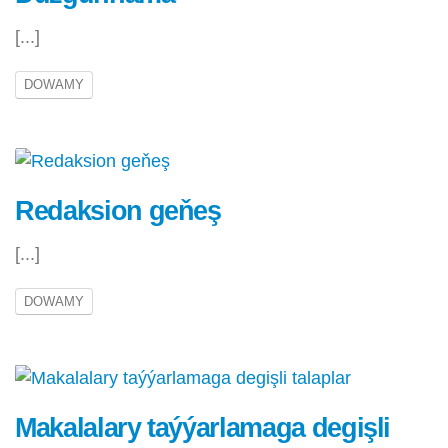
[...]
DOWAMY
Redaksion geňeş
[...]
DOWAMY
Makalalary taýýarlamaga degişli