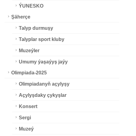
ÝUNESKO
Şäherçe
Talyp durmuşy
Talyplar sport kluby
Muzeýler
Umumy ýaşaýyş jaýy
Olimpiada-2025
Olimpiadanyň açylyşy
Açylyşdaky çykyşlar
Konsert
Sergi
Muzeý