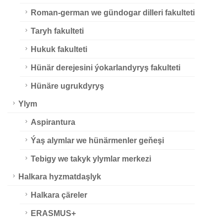
Roman-german we gündogar dilleri fakulteti
Taryh fakulteti
Hukuk fakulteti
Hünär derejesini ýokarlandyryş fakulteti
Hünäre ugrukdyryş
Ylym
Aspirantura
Ýaş alymlar we hünärmenler geňeşi
Tebigy we takyk ylymlar merkezi
Halkara hyzmatdaşlyk
Halkara çäreler
ERASMUS+