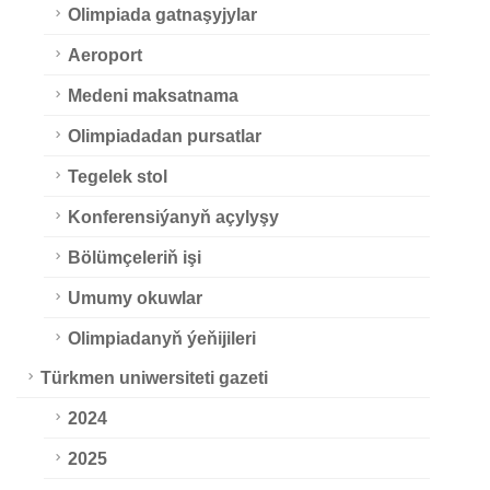
Olimpiada gatnaşyjylar
Aeroport
Medeni maksatnama
Olimpiadadan pursatlar
Tegelek stol
Konferensiýanyň açylyşy
Bölümçeleriň işi
Umumy okuwlar
Olimpiadanyň ýeňijileri
Türkmen uniwersiteti gazeti
2024
2025