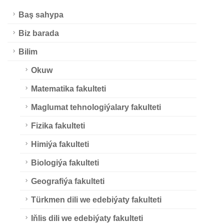
Baş sahypa
Biz barada
Bilim
Okuw
Matematika fakulteti
Maglumat tehnologiýalary fakulteti
Fizika fakulteti
Himiýa fakulteti
Biologiýa fakulteti
Geografiýa fakulteti
Türkmen dili we edebiýaty fakulteti
Iňlis dili we edebiýaty fakulteti