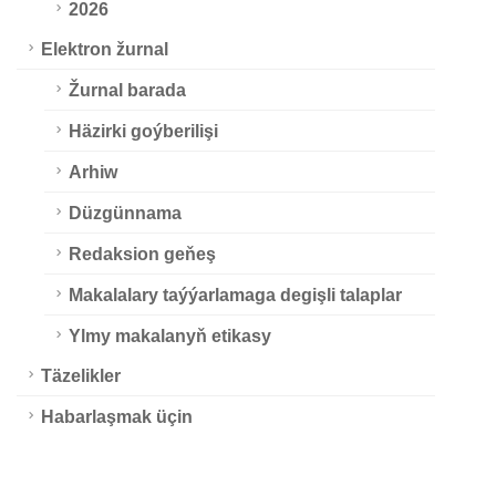
2026
Elektron žurnal
Žurnal barada
Häzirki goýberilişi
Arhiw
Düzgünnama
Redaksion geňeş
Makalalary taýýarlamaga degişli talaplar
Ylmy makalanyň etikasy
Täzelikler
Habarlaşmak üçin