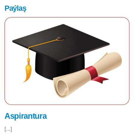
Paýlaş
Aspirantura
[...]