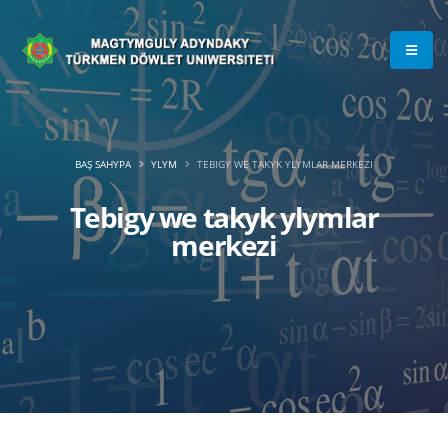
BAŞ SAHYPA
YLYM
TEBIGY WE TAKYK YLYMLAR MERKEZI
Tebigy we takyk ylymlar
merkezi