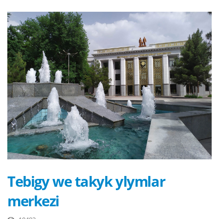
Tebigy we takyk ylymlar
merkezi