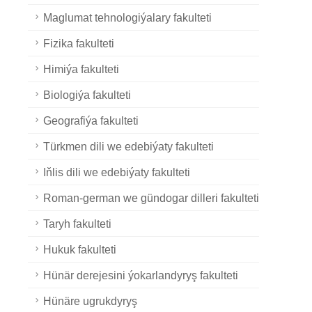
Maglumat tehnologiýalary fakulteti
Fizika fakulteti
Himiýa fakulteti
Biologiýa fakulteti
Geografiýa fakulteti
Türkmen dili we edebiýaty fakulteti
Iňlis dili we edebiýaty fakulteti
Roman-german we gündogar dilleri fakulteti
Taryh fakulteti
Hukuk fakulteti
Hünär derejesini ýokarlandyryş fakulteti
Hünäre ugrukdyryş