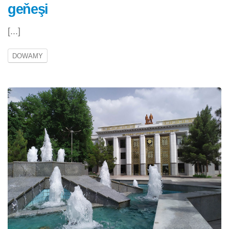
geňeşi
[...]
DOWAMY