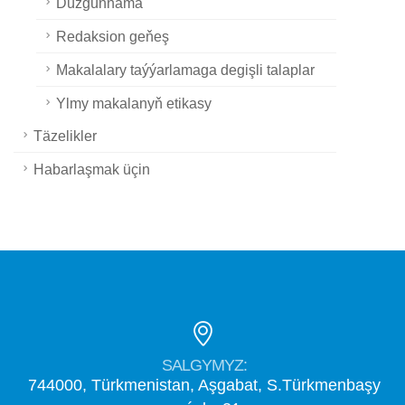
Düzgünnama
Redaksion geňeş
Makalalary taýýarlamaga degişli talaplar
Ylmy makalanyň etikasy
Täzelikler
Habarlaşmak üçin
SALGYMYZ:
744000, Türkmenistan, Aşgabat, S.Türkmenbaşy