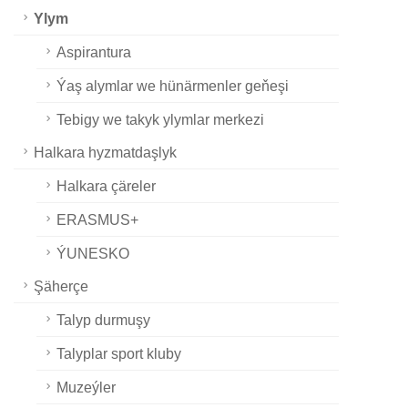
Ylym
Aspirantura
Ýaş alymlar we hünärmenler geňeşi
Tebigy we takyk ylymlar merkezi
Halkara hyzmatdaşlyk
Halkara çäreler
ERASMUS+
ÝUNESKO
Şäherçe
Talyp durmuşy
Talyplar sport kluby
Muzeýler