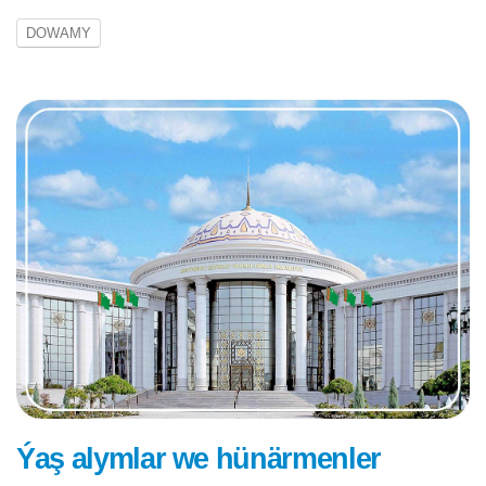
DOWAMY
Ýaş alymlar we hünärmenler