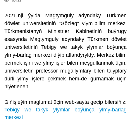
10483
2021-nji ýylda Magtymguly adyndaky Türkmen
döwlet uniwersitetiniň "Gözleg" ylym-bilim merkezi
Türkmenistanyň Ministrler Kabinetiniň buýrugy
esasynda Magtymguly adyndaky Türkmen döwlet
uniwersitetiniň Tebigy we takyk ylymlar boýunça
ylmy-barlag merkezi diýip atlandyryldy. Merkez bilim
bermek işini we ylmy işler bilen meşgullanmak üçin,
uniwersitetiñ professor mugallymlary bilen talyplary
dürli ylmy işlere çekmek hem-de gurnamak üçin
niýetlenen.
Giňişleýin maglumat üçin web-saýta geçip bilersiňiz:
Tebigy we takyk ylymlar boýunça ylmy-barlag
merkezi