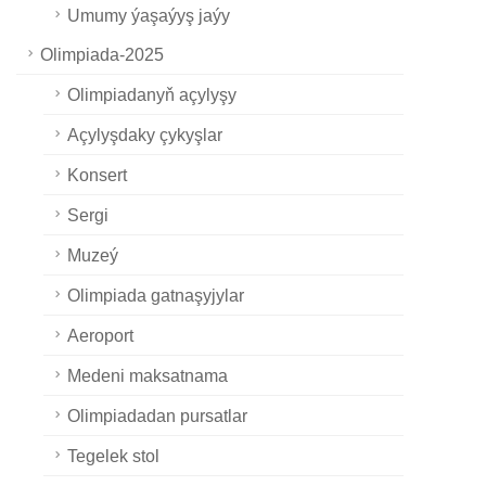
Umumy ýaşaýyş jaýy
Olimpiada-2025
Olimpiadanyň açylyşy
Açylyşdaky çykyşlar
Konsert
Sergi
Muzeý
Olimpiada gatnaşyjylar
Aeroport
Medeni maksatnama
Olimpiadadan pursatlar
Tegelek stol