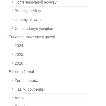
Konferensiýanyň açylyşy
Bölümçeleriň işi
Umumy okuwlar
Olimpiadanyň ýeňijileri
Türkmen uniwersiteti gazeti
2024
2025
2026
Elektron žurnal
Žurnal barada
Häzirki goýberilişi
Arhiw