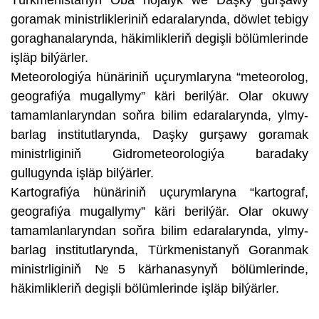
goramak ministrlikleriniň edaralarynda, döwlet tebigy
goraghanalarynda, häkimlikleriň degişli bölümlerinde
işläp bilýärler.
Meteorologiýa hünäriniň uçurymlaryna “meteorolog,
geografiýa mugallymy” käri berilýär. Olar okuwy
tamamlanlaryndan soňra bilim edaralarynda, ylmy-
barlag institutlarynda, Daşky gurşawy goramak
ministrliginiň Gidrometeorologiýa baradaky
gullugynda işläp bilýärler.
Kartografiýa hünäriniň uçurymlaryna “kartograf,
geografiýa mugallymy” käri berilýär. Olar okuwy
tamamlanlaryndan soňra bilim edaralarynda, ylmy-
barlag institutlarynda, Türkmenistanyň Goranmak
ministrliginiň №5 kärhanasynyň bölümlerinde,
häkimlikleriň degişli bölümlerinde işläp bilýärler.