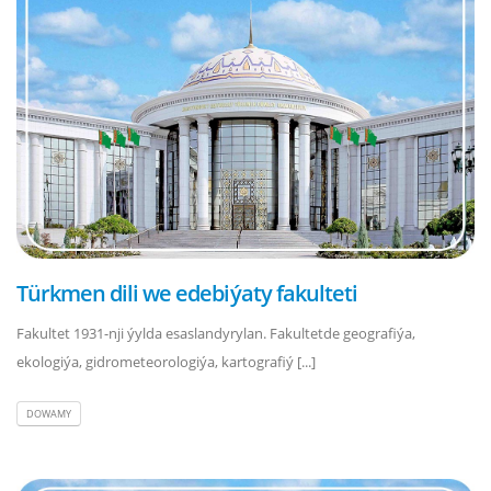
Türkmen dili we edebiýaty fakulteti
Fakultet 1931-nji ýylda esaslandyrylan. Fakultetde geografiýa,
ekologiýa, gidrometeorologiýa, kartografiý [...]
DOWAMY