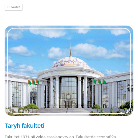
DOWAMY
Taryh fakulteti
Fakultet 1931-nji ýylda esaslandyrylan. Fakultetde geografiýa,