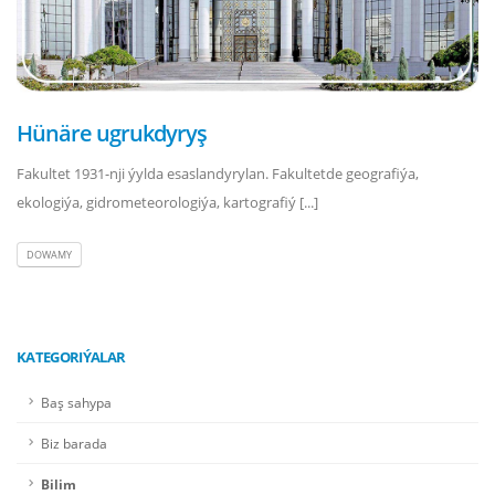
Hünäre ugrukdyryş
Fakultet 1931-nji ýylda esaslandyrylan. Fakultetde geografiýa,
ekologiýa, gidrometeorologiýa, kartografiý [...]
DOWAMY
KATEGORIÝALAR
Baş sahypa
Biz barada
Bilim