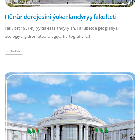
Hünär derejesini ýokarlandyryş fakulteti
Fakultet 1931-nji ýylda esaslandyrylan. Fakultetde geografiýa,
ekologiýa, gidrometeorologiýa, kartografiý [...]
DOWAMY