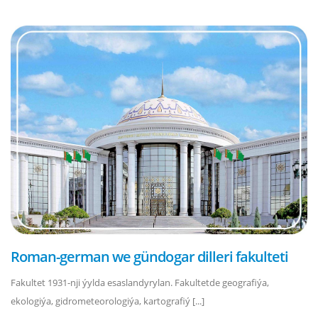
Roman-german we gündogar dilleri fakulteti
Fakultet 1931-nji ýylda esaslandyrylan. Fakultetde geografiýa,
ekologiýa, gidrometeorologiýa, kartografiý [...]