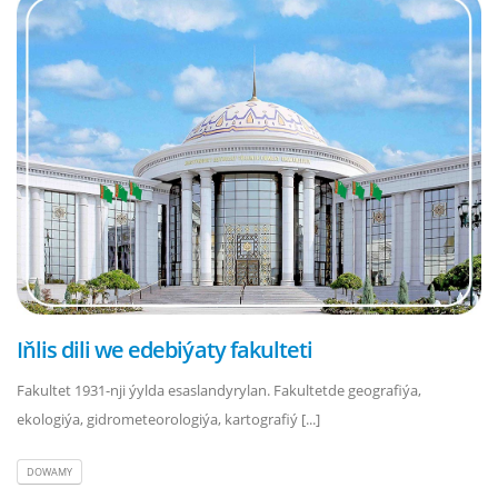
Iňlis dili we edebiýaty fakulteti
Fakultet 1931-nji ýylda esaslandyrylan. Fakultetde geografiýa,
ekologiýa, gidrometeorologiýa, kartografiý [...]
DOWAMY