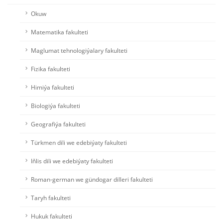
Okuw
Matematika fakulteti
Maglumat tehnologiýalary fakulteti
Fizika fakulteti
Himiýa fakulteti
Biologiýa fakulteti
Geografiýa fakulteti
Türkmen dili we edebiýaty fakulteti
Iňlis dili we edebiýaty fakulteti
Roman-german we gündogar dilleri fakulteti
Taryh fakulteti
Hukuk fakulteti