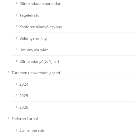
Olimpiadadan pursatlar
Tegelek stol
Konferensiýanyň açylyşy
Bölümçeleriň işi
Umumy okuwlar
Olimpiadanyň ýeňijileri
Türkmen uniwersiteti gazeti
2024
2025
2026
Elektron žurnal
Žurnal barada