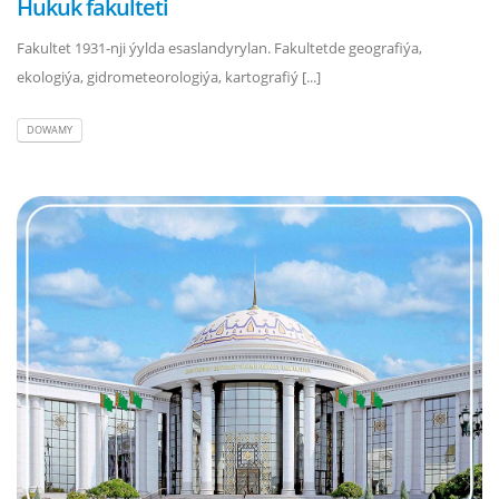
Hukuk fakulteti
Fakultet 1931-nji ýylda esaslandyrylan. Fakultetde geografiýa,
ekologiýa, gidrometeorologiýa, kartografiý [...]
DOWAMY