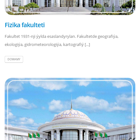
Fizika fakulteti
Fakultet 1931-nji ýylda esaslandyrylan. Fakultetde geografiýa,
ekologiýa, gidrometeorologiýa, kartografiý [...]
DOWAMY