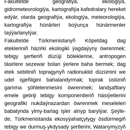
Fakultetde geografiýa, ekologiýa,
gidrometeorologiýa, kartografiýa kafedralary hereket
edýär, olarda geografiýa, ekologiýa, meteorologiýa,
kartografiýa hünärleri boýunça hünärmenler
taýýarlanylýar.
Fakultetde Türkmenistanyň Köpetdag dag
etekleriniň häzirki ekologiki ýagdaýyny öwrenmek;
tebigy şertleriň düzüji böleklerine, antropogen
täsirlere sezewar bolan ýerlere baha bermek; dag
etek sebitiniň topragynyň radionuklid düzümini we
udel işjeňligini bahalandyrmak; toprak üstüniň
gamma şöhlelenmesini öwrenmek; landşaftlary
emele getiriji tebigy komponentleriň häsiýetlerini
geografiki nukdaýnazardan öwrenmek meseleleri
babatynda ylmy-barlag işler alnyp barylýar. Şeýle-
de, Türkmenistanda ekosyýahatçylygy ösdürmegiň
tebigy we durmuş-ykdysady şertlerini, Watanymyzyň