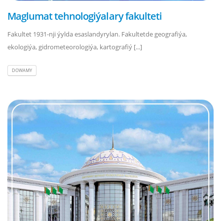
Maglumat tehnologiýalary fakulteti
Fakultet 1931-nji ýylda esaslandyrylan. Fakultetde geografiýa,
ekologiýa, gidrometeorologiýa, kartografiý [...]
DOWAMY