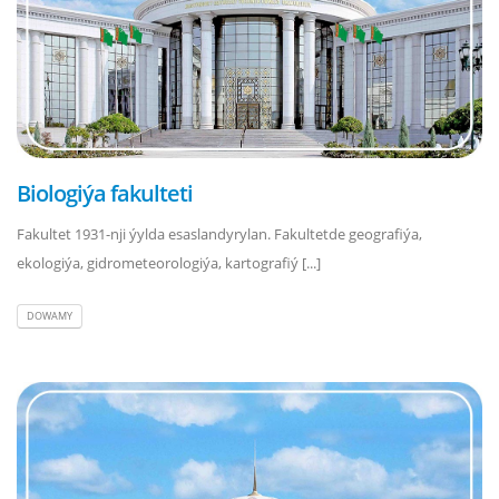
Biologiýa fakulteti
Fakultet 1931-nji ýylda esaslandyrylan. Fakultetde geografiýa,
ekologiýa, gidrometeorologiýa, kartografiý [...]
DOWAMY