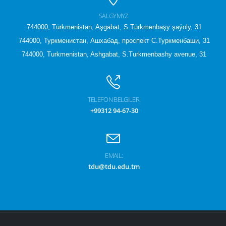
SALGYMYZ:
744000, Türkmenistan, Aşgabat, S.Türkmenbaşy şaýoly, 31
744000, Туркменистан, Ашхабад, проспект С.Туркменбаши, 31
744000, Turkmenistan, Ashgabat, S.Turkmenbashy avenue, 31
TELEFON BELGILER:
+99312 94-67-30
EMAIL:
tdu@tdu.edu.tm