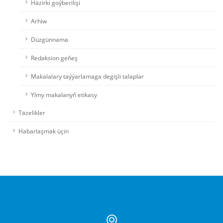
Häzirki goýberilişi
Arhiw
Düzgünnama
Redaksion geňeş
Makalalary taýýarlamaga degişli talaplar
Ylmy makalanyň etikasy
Täzelikler
Habarlaşmak üçin