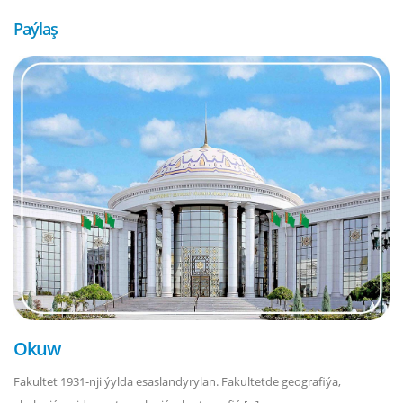
Paýlaş
Okuw
Fakultet 1931-nji ýylda esaslandyrylan. Fakultetde geografiýa,