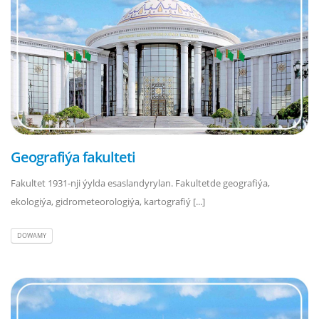
Geografiýa fakulteti
Fakultet 1931-nji ýylda esaslandyrylan. Fakultetde geografiýa,
ekologiýa, gidrometeorologiýa, kartografiý [...]
DOWAMY