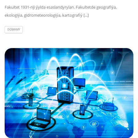
Fakultet 1931-nji ýylda esaslandyrylan. Fakultetde geografiýa,
ekologiýa, gidrometeorologiýa, kartografiý [...]
DOWAMY