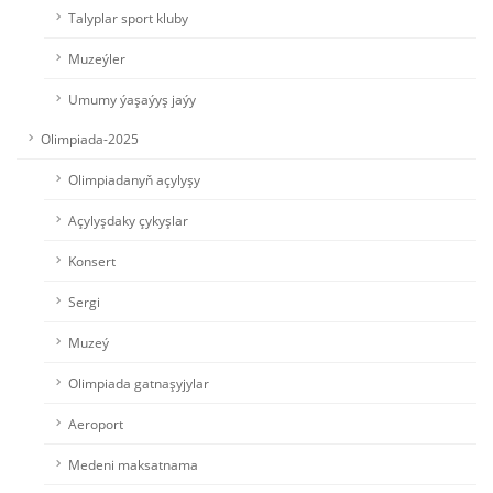
Talyplar sport kluby
Muzeýler
Umumy ýaşaýyş jaýy
Olimpiada-2025
Olimpiadanyň açylyşy
Açylyşdaky çykyşlar
Konsert
Sergi
Muzeý
Olimpiada gatnaşyjylar
Aeroport
Medeni maksatnama