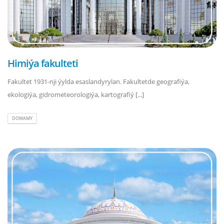
Himiýa fakulteti
Fakultet 1931-nji ýylda esaslandyrylan. Fakultetde geografiýa,
ekologiýa, gidrometeorologiýa, kartografiý [...]
DOWAMY