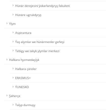
Hünär derejesini ýokarlandyryş fakulteti
Hünäre ugrukdyryş
Ylym
Aspirantura
Ýaş alymlar we hünärmenler geňeşi
Tebigy we takyk ylymlar merkezi
Halkara hyzmatdaşlyk
Halkara çäreler
ERASMUS+
ÝUNESKO
Şäherçe
Talyp durmuşy