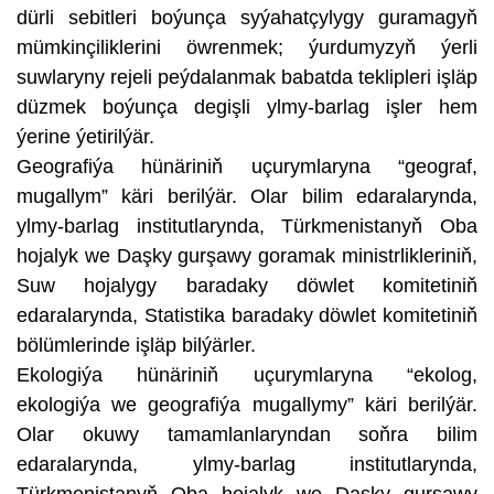
dürli sebitleri boýunça syýahatçylygy guramagyň
mümkinçiliklerini öwrenmek; ýurdumyzyň ýerli
suwlaryny rejeli peýdalanmak babatda teklipleri işläp
düzmek boýunça degişli ylmy-barlag işler hem
ýerine ýetirilýär.
Geografiýa hünäriniň uçurymlaryna “geograf,
mugallym” käri berilýär. Olar bilim edaralarynda,
ylmy-barlag institutlarynda, Türkmenistanyň Oba
hojalyk we Daşky gurşawy goramak ministrlikleriniň,
Suw hojalygy baradaky döwlet komitetiniň
edaralarynda, Statistika baradaky döwlet komitetiniň
bölümlerinde işläp bilýärler.
Ekologiýa hünäriniň uçurymlaryna “ekolog,
ekologiýa we geografiýa mugallymy” käri berilýär.
Olar okuwy tamamlanlaryndan soňra bilim
edaralarynda, ylmy-barlag institutlarynda,
Türkmenistanyň Oba hojalyk we Daşky gurşawy