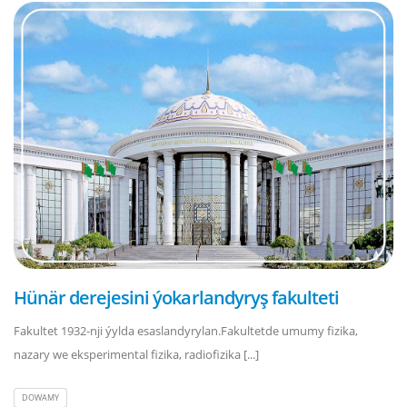
Hünär derejesini ýokarlandyryş fakulteti
Fakultet 1932-nji ýylda esaslandyrylan.Fakultetde umumy fizika,
nazary we eksperimental fizika, radiofizika [...]
DOWAMY