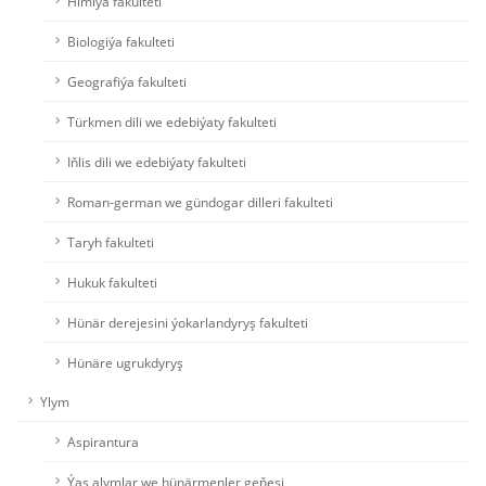
Himiýa fakulteti
Biologiýa fakulteti
Geografiýa fakulteti
Türkmen dili we edebiýaty fakulteti
Iňlis dili we edebiýaty fakulteti
Roman-german we gündogar dilleri fakulteti
Taryh fakulteti
Hukuk fakulteti
Hünär derejesini ýokarlandyryş fakulteti
Hünäre ugrukdyryş
Ylym
Aspirantura
Ýaş alymlar we hünärmenler geňeşi