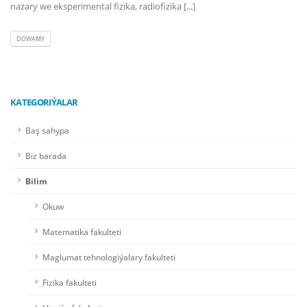
nazary we eksperimental fizika, radiofizika [...]
DOWAMY
KATEGORIÝALAR
Baş sahypa
Biz barada
Bilim
Okuw
Matematika fakulteti
Maglumat tehnologiýalary fakulteti
Fizika fakulteti