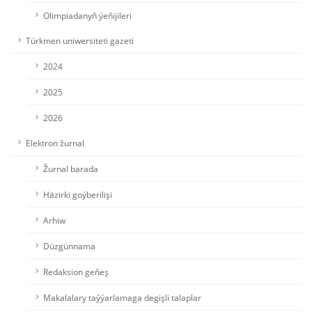
Olimpiadanyň ýeňijileri
Türkmen uniwersiteti gazeti
2024
2025
2026
Elektron žurnal
Žurnal barada
Häzirki goýberilişi
Arhiw
Düzgünnama
Redaksion geňeş
Makalalary taýýarlamaga degişli talaplar