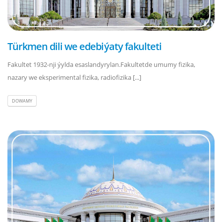
Türkmen dili we edebiýaty fakulteti
Fakultet 1932-nji ýylda esaslandyrylan.Fakultetde umumy fizika,
nazary we eksperimental fizika, radiofizika [...]
DOWAMY