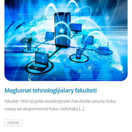
Maglumat tehnologiýalary fakulteti
Fakultet 1932-nji ýylda esaslandyrylan.Fakultetde umumy fizika,
nazary we eksperimental fizika, radiofizika [...]
DOWAMY