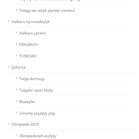
Tebigy we takyk ylymlar merkezi
Halkara hyzmatdaşlyk
Halkara çäreler
ERASMUS+
ÝUNESKO
Şäherçe
Talyp durmuşy
Talyplar sport kluby
Muzeýler
Umumy ýaşaýyş jaýy
Olimpiada-2025
Olimpiadanyň açylyşy