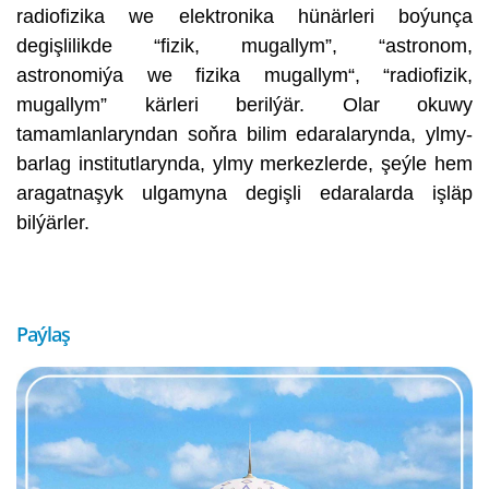
radiofizika we elektronika hünärleri boýunça
degişlilikde “fizik, mugallym”, “astronom,
astronomiýa we fizika mugallym“, “radiofizik,
mugallym” kärleri berilýär. Olar okuwy
tamamlanlaryndan soňra bilim edaralarynda, ylmy-
barlag institutlarynda, ylmy merkezlerde, şeýle hem
aragatnaşyk ulgamyna degişli edaralarda işläp
bilýärler.
Paýlaş