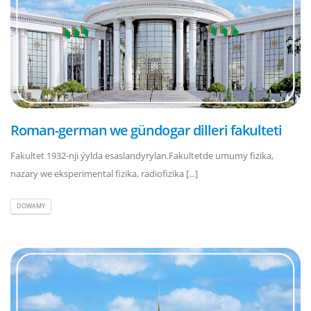
Roman-german we gündogar dilleri fakulteti
Fakultet 1932-nji ýylda esaslandyrylan.Fakultetde umumy fizika,
nazary we eksperimental fizika, radiofizika [...]
DOWAMY