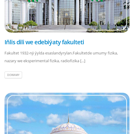
Iňlis dili we edebiýaty fakulteti
Fakultet 1932-nji ýylda esaslandyrylan.Fakultetde umumy fizika,
nazary we eksperimental fizika, radiofizika [...]
DOWAMY