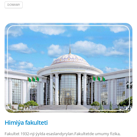
DOWAMY
Himiýa fakulteti
Fakultet 1932-nji ýylda esaslandyrylan.Fakultetde umumy fizika,