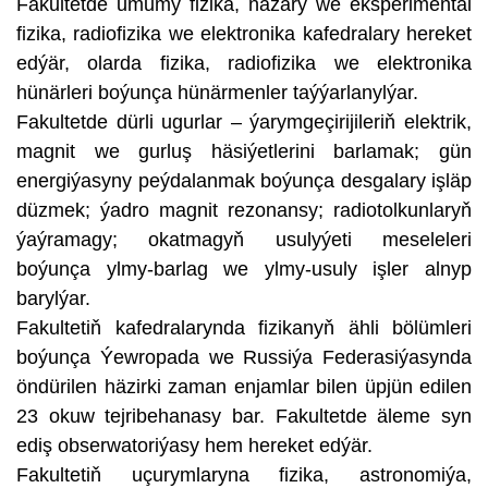
Fakultetde umumy fizika, nazary we eksperimental
fizika, radiofizika we elektronika kafedralary hereket
edýär, olarda fizika, radiofizika we elektronika
hünärleri boýunça hünärmenler taýýarlanylýar.
Fakultetde dürli ugurlar – ýarymgeçirijileriň elektrik,
magnit we gurluş häsiýetlerini barlamak; gün
energiýasyny peýdalanmak boýunça desgalary işläp
düzmek; ýadro magnit rezonansy; radiotolkunlaryň
ýaýramagy; okatmagyň usulyýeti meseleleri
boýunça ylmy-barlag we ylmy-usuly işler alnyp
barylýar.
Fakultetiň kafedralarynda fizikanyň ähli bölümleri
boýunça Ýewropada we Russiýa Federasiýasynda
öndürilen häzirki zaman enjamlar bilen üpjün edilen
23 okuw tejribehanasy bar. Fakultetde äleme syn
ediş obserwatoriýasy hem hereket edýär.
Fakultetiň uçurymlaryna fizika, astronomiýa,