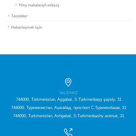
Ylmy makalanyň etikasy
Täzelikler
Habarlaşmak üçin
SALGYMYZ:
744000, Türkmenistan, Aşgabat, S.Türkmenbaşy şaýoly, 31
744000, Туркменистан, Ашхабад, проспект С.Туркменбаши, 31
744000, Turkmenistan, Ashgabat, S.Turkmenbashy avenue, 31