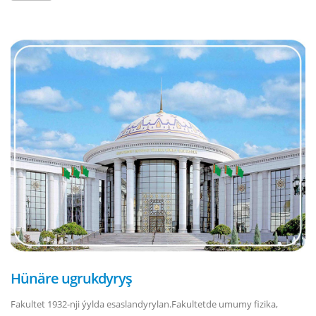
Hünäre ugrukdyryş
Fakultet 1932-nji ýylda esaslandyrylan.Fakultetde umumy fizika,