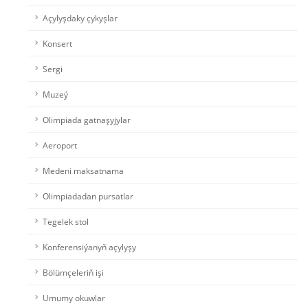
Açylyşdaky çykyşlar
Konsert
Sergi
Muzeý
Olimpiada gatnaşyjylar
Aeroport
Medeni maksatnama
Olimpiadadan pursatlar
Tegelek stol
Konferensiýanyň açylyşy
Bölümçeleriň işi
Umumy okuwlar