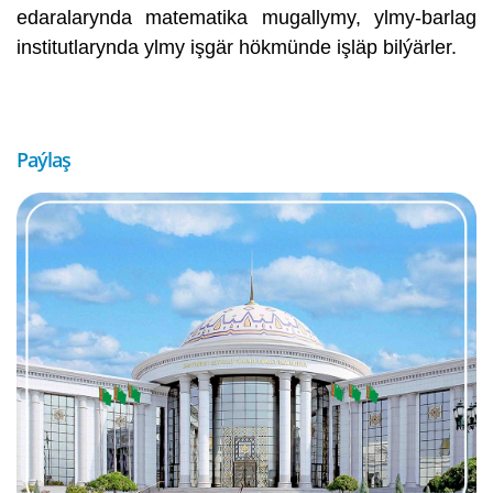
edaralarynda matematika mugallymy, ylmy-barlag
institutlarynda ylmy işgär hökmünde işläp bilýärler.
Paýlaş