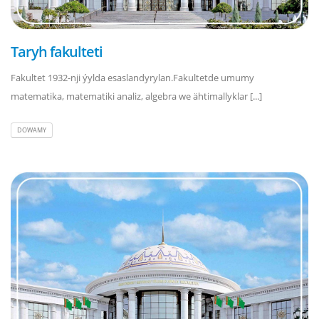
Taryh fakulteti
Fakultet 1932-nji ýylda esaslandyrylan.Fakultetde umumy
matematika, matematiki analiz, algebra we ähtimallyklar [...]
DOWAMY