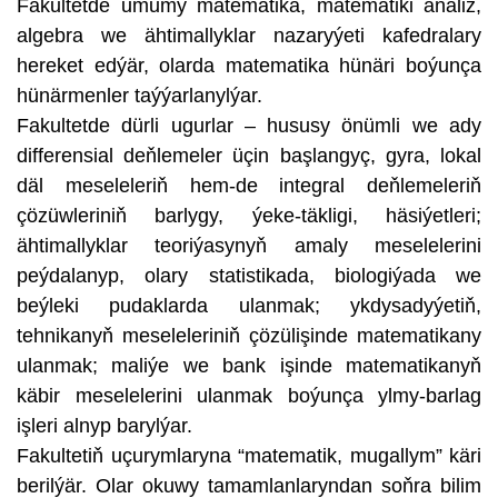
Fakultetde umumy matematika, matematiki analiz,
algebra we ähtimallyklar nazaryýeti kafedralary
hereket edýär, olarda matematika hünäri boýunça
hünärmenler taýýarlanylýar.
Fakultetde dürli ugurlar – hususy önümli we ady
differensial deňlemeler üçin başlangyç, gyra, lokal
däl meseleleriň hem-de integral deňlemeleriň
çözüwleriniň barlygy, ýeke-täkligi, häsiýetleri;
ähtimallyklar teoriýasynyň amaly meselelerini
peýdalanyp, olary statistikada, biologiýada we
beýleki pudaklarda ulanmak; ykdysadyýetiň,
tehnikanyň meseleleriniň çözülişinde matematikany
ulanmak; maliýe we bank işinde matematikanyň
käbir meselelerini ulanmak boýunça ylmy-barlag
işleri alnyp barylýar.
Fakultetiň uçurymlaryna “matematik, mugallym” käri
berilýär. Olar okuwy tamamlanlaryndan soňra bilim