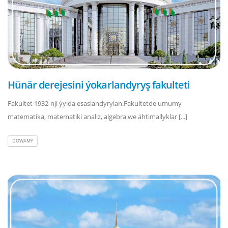
Hünär derejesini ýokarlandyryş fakulteti
Fakultet 1932-nji ýylda esaslandyrylan.Fakultetde umumy
matematika, matematiki analiz, algebra we ähtimallyklar [...]
DOWAMY