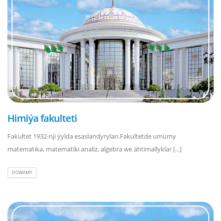
Himiýa fakulteti
Fakultet 1932-nji ýylda esaslandyrylan.Fakultetde umumy
matematika, matematiki analiz, algebra we ähtimallyklar [...]
DOWAMY