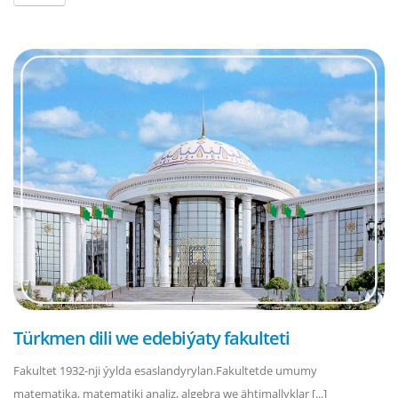
Türkmen dili we edebiýaty fakulteti
Fakultet 1932-nji ýylda esaslandyrylan.Fakultetde umumy
matematika, matematiki analiz, algebra we ähtimallyklar [...]