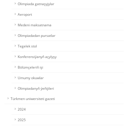
Olimpiada gatnaşyjylar
Aeroport
Medeni maksatnama
Olimpiadadan pursatlar
Tegelek stol
Konferensiýanyň açylyşy
Bölümçeleriň işi
Umumy okuwlar
Olimpiadanyň ýeňijileri
Türkmen uniwersiteti gazeti
2024
2025