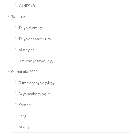
ÝUNESKO
Şäherçe
Talyp durmuşy
Talyplar sport kluby
Muzeýler
Umumy ýaşaýyş jaýy
Olimpiada-2025
Olimpiadanyň açylyşy
Açylyşdaky çykyşlar
Konsert
Sergi
Muzeý