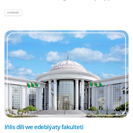
DOWAMY
Iňlis dili we edebiýaty fakulteti