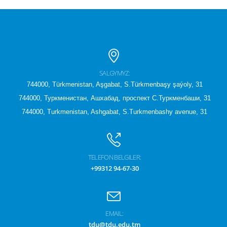
SALGYMYZ:
744000, Türkmenistan, Aşgabat, S.Türkmenbaşy şaýoly, 31
744000, Туркменистан, Ашхабад, проспект С.Туркменбаши, 31
744000, Turkmenistan, Ashgabat, S.Turkmenbashy avenue, 31
TELEFON BELGILER:
+99312 94-67-30
EMAIL:
tdu@tdu.edu.tm