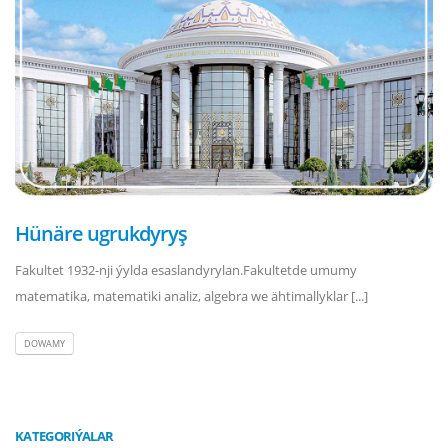
Hünäre ugrukdyryş
Fakultet 1932-nji ýylda esaslandyrylan.Fakultetde umumy
matematika, matematiki analiz, algebra we ähtimallyklar [...]
DOWAMY
KATEGORIÝALAR