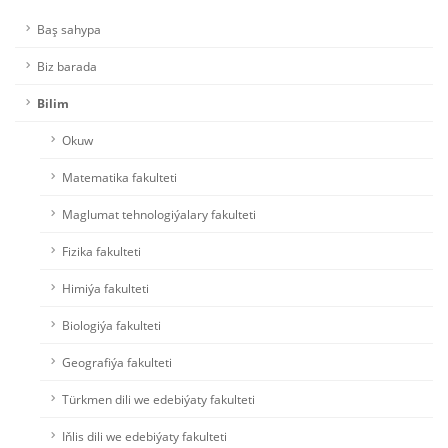
Baş sahypa
Biz barada
Bilim
Okuw
Matematika fakulteti
Maglumat tehnologiýalary fakulteti
Fizika fakulteti
Himiýa fakulteti
Biologiýa fakulteti
Geografiýa fakulteti
Türkmen dili we edebiýaty fakulteti
Iňlis dili we edebiýaty fakulteti