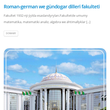
Roman-german we gündogar dilleri fakulteti
Fakultet 1932-nji ýylda esaslandyrylan.Fakultetde umumy
matematika, matematiki analiz, algebra we ähtimallyklar [...]
DOWAMY