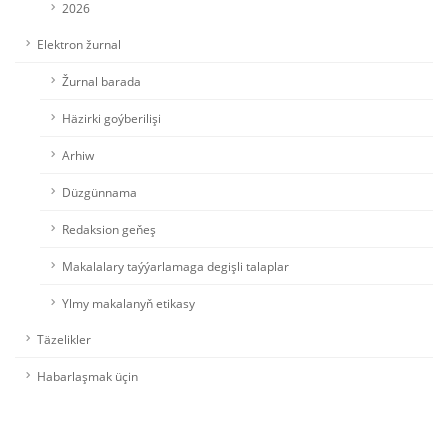
2026
Elektron žurnal
Žurnal barada
Häzirki goýberilişi
Arhiw
Düzgünnama
Redaksion geňeş
Makalalary taýýarlamaga degişli talaplar
Ylmy makalanyň etikasy
Täzelikler
Habarlaşmak üçin