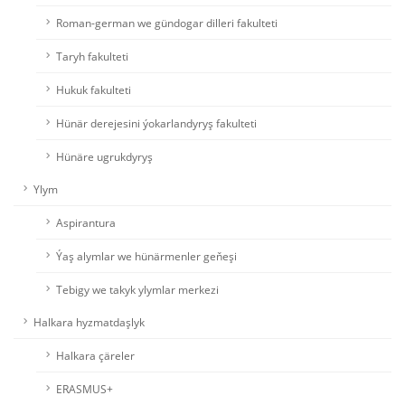
Roman-german we gündogar dilleri fakulteti
Taryh fakulteti
Hukuk fakulteti
Hünär derejesini ýokarlandyryş fakulteti
Hünäre ugrukdyryş
Ylym
Aspirantura
Ýaş alymlar we hünärmenler geňeşi
Tebigy we takyk ylymlar merkezi
Halkara hyzmatdaşlyk
Halkara çäreler
ERASMUS+