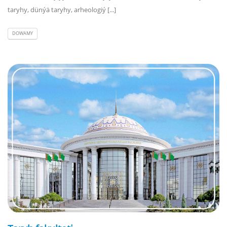
taryhy, dünýä taryhy, arheologiý [...]
DOWAMY