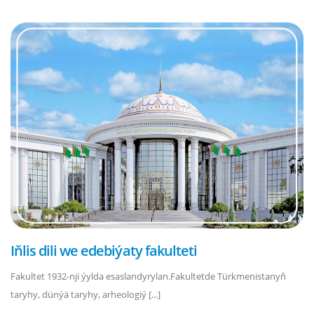
Iňlis dili we edebiýaty fakulteti
Fakultet 1932-nji ýylda esaslandyrylan.Fakultetde Türkmenistanyň
taryhy, dünýä taryhy, arheologiý [...]