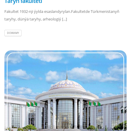
Taryh fakulteti
Fakultet 1932-nji ýylda esaslandyrylan.Fakultetde Türkmenistanyň
taryhy, dünýä taryhy, arheologiý [...]
DOWAMY