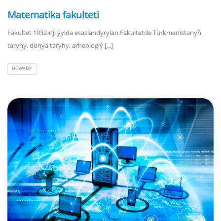
Matematika fakulteti
Fakultet 1932-nji ýylda esaslandyrylan.Fakultetde Türkmenistanyň
taryhy, dünýä taryhy, arheologiý [...]
DOWAMY