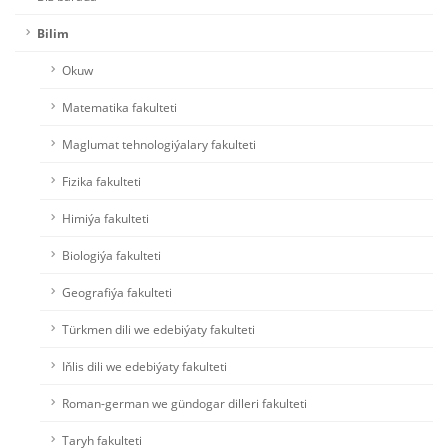
Bilim
Okuw
Matematika fakulteti
Maglumat tehnologiýalary fakulteti
Fizika fakulteti
Himiýa fakulteti
Biologiýa fakulteti
Geografiýa fakulteti
Türkmen dili we edebiýaty fakulteti
Iňlis dili we edebiýaty fakulteti
Roman-german we gündogar dilleri fakulteti
Taryh fakulteti