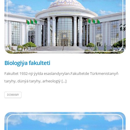
Biologiýa fakulteti
Fakultet 1932-nji ýylda esaslandyrylan.Fakultetde Türkmenistanyň
taryhy, dünýä taryhy, arheologiý [...]
DOWAMY