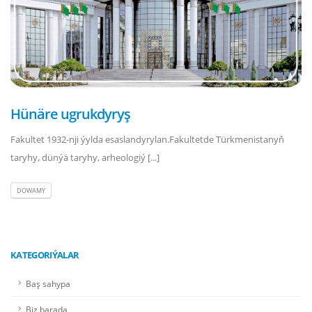
Hünäre ugrukdyryş
Fakultet 1932-nji ýylda esaslandyrylan.Fakultetde Türkmenistanyň
taryhy, dünýä taryhy, arheologiý [...]
DOWAMY
KATEGORIÝALAR
Baş sahypa
Biz barada