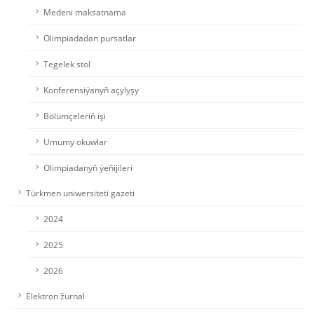
Medeni maksatnama
Olimpiadadan pursatlar
Tegelek stol
Konferensiýanyň açylyşy
Bölümçeleriň işi
Umumy okuwlar
Olimpiadanyň ýeňijileri
Türkmen uniwersiteti gazeti
2024
2025
2026
Elektron žurnal