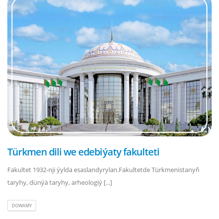
Türkmen dili we edebiýaty fakulteti
Fakultet 1932-nji ýylda esaslandyrylan.Fakultetde Türkmenistanyň
taryhy, dünýä taryhy, arheologiý [...]
DOWAMY