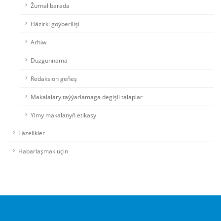
Žurnal barada
Häzirki goýberilişi
Arhiw
Düzgünnama
Redaksion geňeş
Makalalary taýýarlamaga degişli talaplar
Ylmy makalanyň etikasy
Täzelikler
Habarlaşmak üçin