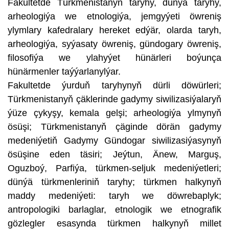
Fakultetde Türkmenistanyň taryhy, dünýä taryhy,
arheologiýa we etnologiýa, jemgyýeti öwreniş
ylymlary kafedralary hereket edýär, olarda taryh,
arheologiýa, syýasaty öwreniş, gündogary öwreniş,
filosofiýa we ylahyýet hünärleri boýunça
hünärmenler taýýarlanylýar.
Fakultetde ýurduň taryhynyň dürli döwürleri;
Türkmenistanyň çäklerinde gadymy siwilizasiýalaryň
ýüze çykyşy, kemala gelşi; arheologiýa ylmynyň
ösüşi; Türkmenistanyň çäginde dörän gadymy
medeniýetiň Gadymy Gündogar siwilizasiýasynyň
ösüşine eden täsiri; Jeýtun, Änew, Marguş,
Oguzboý, Parfiýa, türkmen-seljuk medeniýetleri;
dünýä türkmenleriniň taryhy; türkmen halkynyň
maddy medeniýeti: taryh we döwrebaplyk;
antropologiki barlaglar, etnologik we etnografik
gözlegler esasynda türkmen halkynyň millet