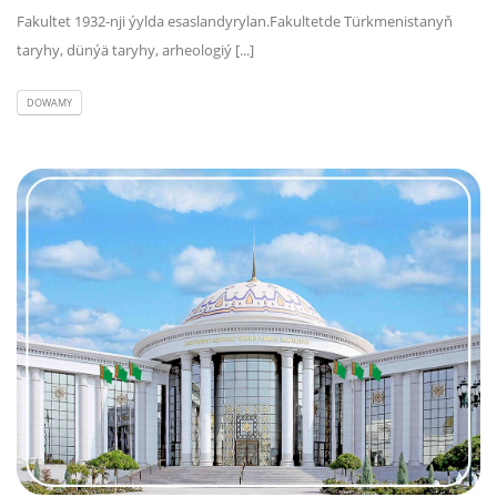
Fakultet 1932-nji ýylda esaslandyrylan.Fakultetde Türkmenistanyň
taryhy, dünýä taryhy, arheologiý [...]
DOWAMY