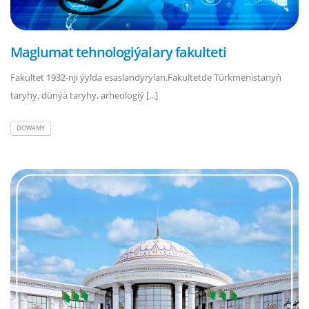
Maglumat tehnologiýalary fakulteti
Fakultet 1932-nji ýylda esaslandyrylan.Fakultetde Türkmenistanyň
taryhy, dünýä taryhy, arheologiý [...]
DOWAMY