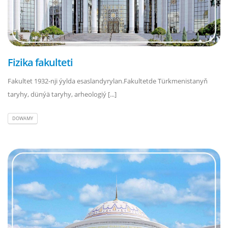
Fizika fakulteti
Fakultet 1932-nji ýylda esaslandyrylan.Fakultetde Türkmenistanyň
taryhy, dünýä taryhy, arheologiý [...]
DOWAMY