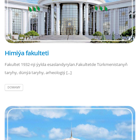
Himiýa fakulteti
Fakultet 1932-nji ýylda esaslandyrylan.Fakultetde Türkmenistanyň
taryhy, dünýä taryhy, arheologiý [...]
DOWAMY