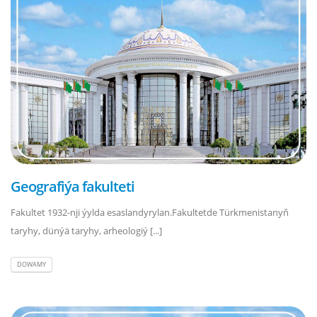
Geografiýa fakulteti
Fakultet 1932-nji ýylda esaslandyrylan.Fakultetde Türkmenistanyň
taryhy, dünýä taryhy, arheologiý [...]
DOWAMY