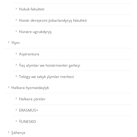
Hukuk fakulteti
Hünär derejesini ýokarlandyryş fakulteti
Hünäre ugrukdyryş
Ylym
Aspirantura
Ýaş alymlar we hünärmenler geňeşi
Tebigy we takyk ylymlar merkezi
Halkara hyzmatdaşlyk
Halkara çäreler
ERASMUS+
ÝUNESKO
Şäherçe