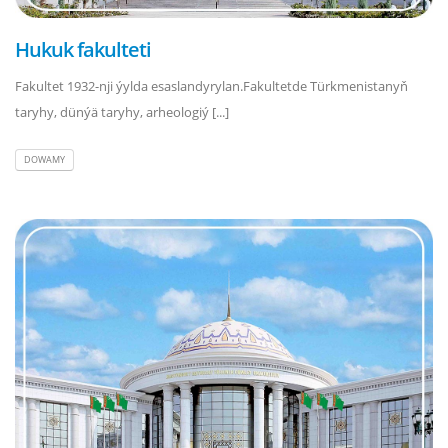
Hukuk fakulteti
Fakultet 1932-nji ýylda esaslandyrylan.Fakultetde Türkmenistanyň
taryhy, dünýä taryhy, arheologiý [...]
DOWAMY