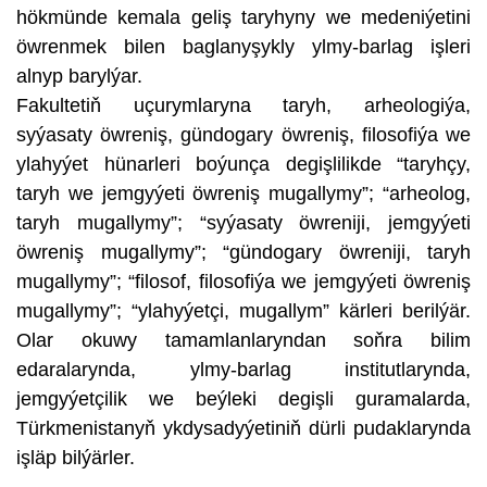
hökmünde kemala geliş taryhyny we medeniýetini
öwrenmek bilen baglanyşykly ylmy-barlag işleri
alnyp barylýar.
Fakultetiň uçurymlaryna taryh, arheologiýa,
syýasaty öwreniş, gündogary öwreniş, filosofiýa we
ylahyýet hünarleri boýunça degişlilikde “taryhçy,
taryh we jemgyýeti öwreniş mugallymy”; “arheolog,
taryh mugallymy”; “syýasaty öwreniji, jemgyýeti
öwreniş mugallymy”; “gündogary öwreniji, taryh
mugallymy”; “filosof, filosofiýa we jemgyýeti öwreniş
mugallymy”; “ylahyýetçi, mugallym” kärleri berilýär.
Olar okuwy tamamlanlaryndan soňra bilim
edaralarynda, ylmy-barlag institutlarynda,
jemgyýetçilik we beýleki degişli guramalarda,
Türkmenistanyň ykdysadyýetiniň dürli pudaklarynda
işläp bilýärler.