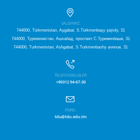
SALGYMYZ:
744000, Türkmenistan, Aşgabat, S.Türkmenbaşy şaýoly, 31
744000, Туркменистан, Ашхабад, проспект С.Туркменбаши, 31
744000, Turkmenistan, Ashgabat, S.Turkmenbashy avenue, 31
TELEFON BELGILER:
+99312 94-67-30
EMAIL:
tdu@tdu.edu.tm