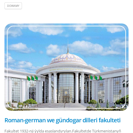
DOWAMY
Roman-german we gündogar dilleri fakulteti
Fakultet 1932-nji ýylda esaslandyrylan.Fakultetde Türkmenistanyň