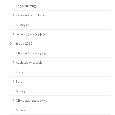
Talyp durmuşy
Talyplar sport kluby
Muzeýler
Umumy ýaşaýyş jaýy
Olimpiada-2025
Olimpiadanyň açylyşy
Açylyşdaky çykyşlar
Konsert
Sergi
Muzeý
Olimpiada gatnaşyjylar
Aeroport