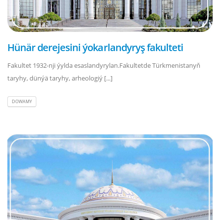
Hünär derejesini ýokarlandyryş fakulteti
Fakultet 1932-nji ýylda esaslandyrylan.Fakultetde Türkmenistanyň
taryhy, dünýä taryhy, arheologiý [...]
DOWAMY